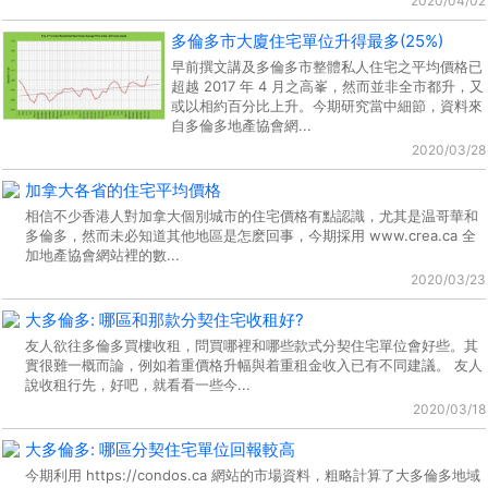
2020/04/02
多倫多市大廈住宅單位升得最多(25%)
早前撰文講及多倫多市整體私人住宅之平均價格已
超越 2017 年 4 月之高峯，然而並非全市都升，又
或以相約百分比上升。今期研究當中細節，資料來
自多倫多地產協會網...
2020/03/28
加拿大各省的住宅平均價格
相信不少香港人對加拿大個別城市的住宅價格有點認識，尤其是温哥華和
多倫多，然而未必知道其他地區是怎麽回事，今期採用 www.crea.ca 全
加地產協會網站裡的數...
2020/03/23
大多倫多: 哪區和那款分契住宅收租好?
友人欲往多倫多買樓收租，問買哪裡和哪些款式分契住宅單位會好些。其
實很難一概而論，例如着重價格升幅與着重租金收入已有不同建議。 友人
說收租行先，好吧，就看看一些今...
2020/03/18
大多倫多: 哪區分契住宅單位回報較高
今期利用 https://condos.ca 網站的市場資料，粗略計算了大多倫多地域