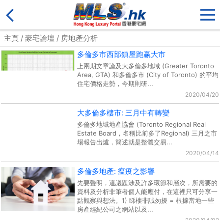
主頁
/
豪宅論壇
/ 房地產分析
多倫多市西部鎮屋跑赢大市
上兩期文章論及大多倫多地域 (Greater Toronto
Area, GTA) 和多倫多市 (City of Toronto) 的平均
住宅價格走勢，今期則研...
2020/04/20
大多倫多樓市: 三月中有轉變
多倫多地域地產協會 (Toronto Regional Real
Estate Board，名稱比前多了Regional) 三月之市
場報告出爐，簡述就是整體交易...
2020/04/14
多倫多地產: 瘟疫之影響
先要聲明，這議題涉及許多環節和層次，所需要的
資料及分析非筆者個人能應付，在這裡只可分享一
點觀察與想法。1) 睇樓非誠勿擾 = 根據當地一些
房產經紀公司之網站以及...