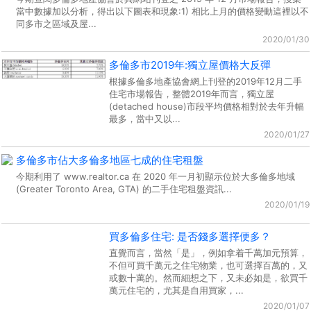
當中數據加以分析，得出以下圖表和現象:1) 相比上月的價格變動這裡以不
同多市之區域及屋...
2020/01/30
多倫多市2019年:獨立屋價格大反彈
根據多倫多地產協會網上刊登的2019年12月二手
住宅市場報告，整體2019年而言，獨立屋
(detached house)市段平均價格相對於去年升幅
最多，當中又以...
2020/01/27
多倫多市佔大多倫多地區七成的住宅租盤
今期利用了 www.realtor.ca 在 2020 年一月初顯示位於大多倫多地域
(Greater Toronto Area, GTA) 的二手住宅租盤資訊...
2020/01/19
買多倫多住宅: 是否錢多選擇便多？
直覺而言，當然「是」，例如拿着千萬加元預算，
不但可買千萬元之住宅物業，也可選擇百萬的，又
或數十萬的。然而細想之下，又未必如是，欲買千
萬元住宅的，尤其是自用買家，...
2020/01/07