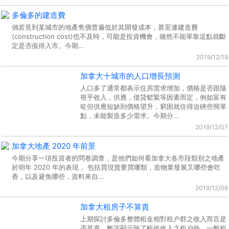
多倫多的建造費
倘若見到某城市的地產售價普遍低於其開發成本，甚至連建造費
(construction cost)也不及時，可能是投資機會，雖然不能單靠這點就斷
定是否值得入市。今期...
2019/12/19
加拿大十城市的人口增長預測
人口多了通常都表示住房需求增加，價格是否跟隨
視乎收入，供應，借貸鬆緊等因素而定，例如富有
咗但供應短缺則價格望升，窮困就住得迫硤些簡單
點，未能製造多少需求。今期分...
2019/12/07
加拿大地產 2020 年前景
今期分享一項投資者的問卷調查，是他們如何看加拿大各市段類别之地產
於明年 2020 年的表現， 包括買現貨要買哪類，造物業發展又哪些會吃
香，以及避免哪些，資料來自...
2019/12/06
加拿大租房子不算貴
上期探討多倫多整體租金相對租户群之收入而言是
否算貴，數字顯示除了較低收入之租户外，一般租