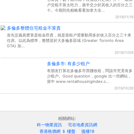
户交租不算太吃力，過半交少於其收入的百分之三
十。今期則先粗略看看加拿大全...
2019/11/16
多倫多整體住宅租金不算貴
首先定義甚麽算是租金昂貴，就是當租户需要動用多於收入百分之三十來
住房。以此為標準，整體居於大多倫多區域 (Greater Toronto Area
GTA) 加...
2019/11/06
多倫多市: 有多少租户
有朋友打算在多倫多市買樓收租，問該市究竟有多
少租户。Good question，google 出一些網站，
當中 www.rentalhousingindex.c...
2019/10/26
相關網站:
科一物業資訊
宅谷地產資訊網
香港格價網 ＄ 樓盤
搵樓18