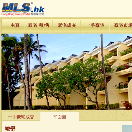
一手豪宅成交
平面圖
峻巒