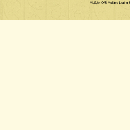
MLS.hk O/B Multiple Listing 