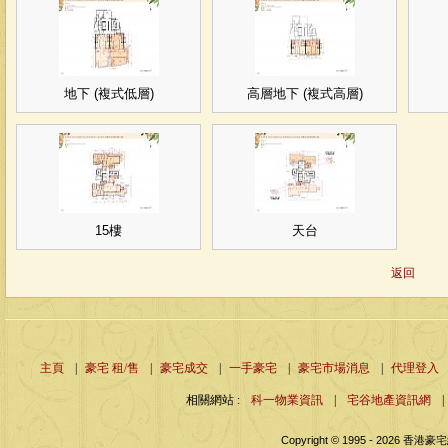
地下 (複式低層)
高層地下 (複式高層)
15樓
天台
返回
主頁
|
豪宅 租/售
|
豪宅成交
|
一手豪宅
|
豪宅市場消息
|
代理登入
相關網站 :
科一物業資訊
|
宅谷地產資訊網
|
Copyright © 1995 - 2026 