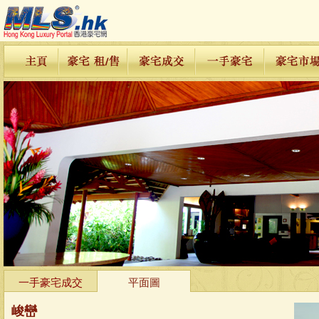
一手豪宅成交
平面圖
峻巒