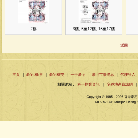
2樓
3樓, 5至12樓, 15至17樓
返回
主頁
|
豪宅 租/售
|
豪宅成交
|
一手豪宅
|
豪宅市場消息
|
代理登入
相關網站 :
科一物業資訊
|
宅谷地產資訊網
|
Copyright © 1995 - 2026 
MLS.hk O/B Multiple Listing 