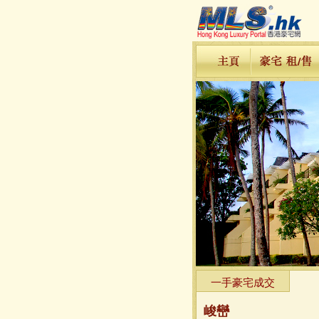
一手豪宅成交
峻巒