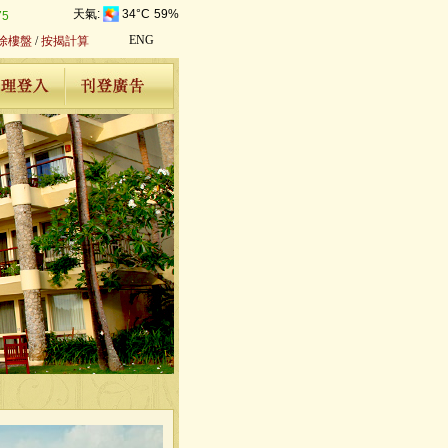
天氣:
34°C
59%
75
ENG
除樓盤
/
按揭計算