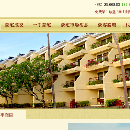
恒指:
25,668.03
137.
免費業主放盤
/
業主刪
平面圖