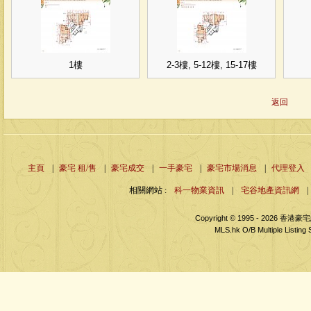
1樓
2-3樓, 5-12樓, 15-17樓
返回
主頁
|
豪宅 租/售
|
豪宅成交
|
一手豪宅
|
豪宅市場消息
|
代理登入
相關網站 :
科一物業資訊
|
宅谷地產資訊網
|
Copyright © 1995 - 2026 
MLS.hk O/B Multiple Listing 