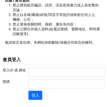
回應 / 留言規則
禁止撰寫粗言穢語、誹謗、渲染色情暴力或人身攻擊的
言論；
禁止以名稱/暱稱/綽號/同音字等批評或映射任何人士、
機構、公司；
禁止發佈有關招聘、推銷、廣告等內容；
禁止公開任何個人資料(如電話號碼、電郵地址、即時通
訊帳號等)。
敬請留言者自律。本網站保留刪除/堵截任何留言的權利。
會員登入
登入ID 或 網名
密碼