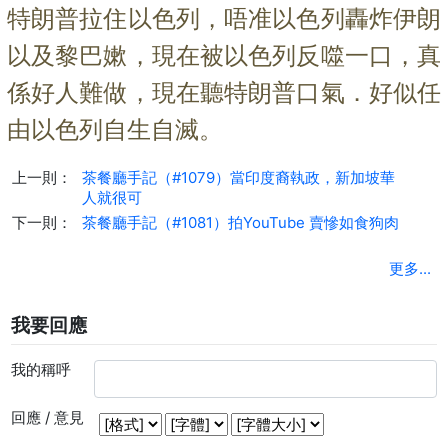
特朗普拉住以色列，唔准以色列轟炸伊朗
以及黎巴嫰，現在被以色列反噬一
口，真
係好人難做，現在聽特朗普口氣．好似任
由以色列自生自滅。
上一則：
茶餐廳手記（#1079）當印度裔執政，新加坡華
人就很可
下一則：
茶餐廳手記（#1081）拍YouTube 賣慘如食狗肉
更多...
我要回應
我的稱呼
回應 / 意見