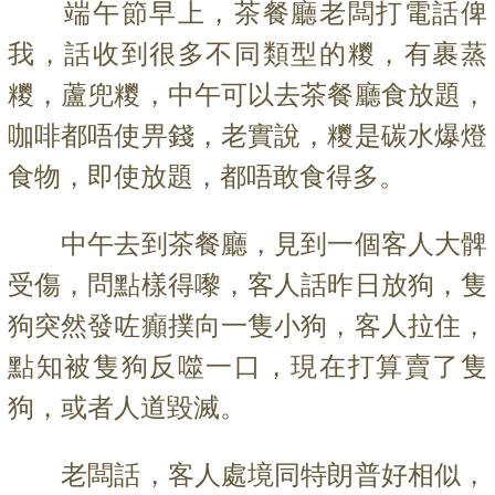
端午節早上，茶餐廳老闆打電話俾
我，話收到很多不同類型的糭，有裹蒸
糭，蘆兜糭，中午可以去茶餐廳食放題，
咖啡都唔使畀錢，老實說，糭是碳水爆燈
食物，即使放題，都唔敢食得多。
中午去到茶餐廳，見到一個客人大髀
受傷，問點樣得嚟，客人話昨日放狗，隻
狗突然發咗癲撲向一隻小狗，客人拉住，
點知被隻狗反噬一口，現在打算賣了隻
狗，或者人道毀滅。
老闆話，客人處境同特朗普好相似，