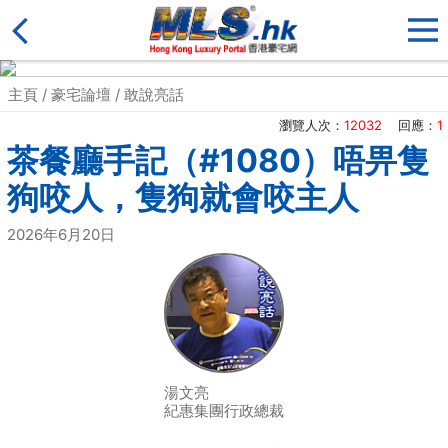
主頁
/
豪宅論壇
/
敢說亮話
瀏覽人次：
12032
回應：
1
茶餐廳手記（#1080）唔畀隻
狗咬人，隻狗就會咬主人
2026年6月20日
湯文亮
紀惠集團行政總裁