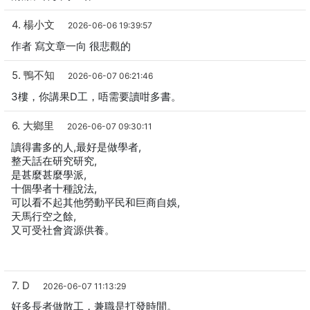
4. 楊小文
2026-06-06 19:39:57
作者 寫文章一向 很悲觀的
5. 鴨不知
2026-06-07 06:21:46
3樓，你講果D工，唔需要讀咁多書。
6. 大鄉里
2026-06-07 09:30:11
讀得書多的人,最好是做學者,
整天話在研究研究,
是甚麼甚麼學派,
十個學者十種說法,
可以看不起其他勞動平民和巨商自娛,
天馬行空之餘,
又可受社會資源供養。
7. D
2026-06-07 11:13:29
好多長者做散工，兼職是打發時間。