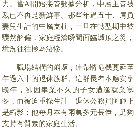
力。當AI開始接管數據分析，中層主管被
裁已不再是新鮮事。那些年過五十、肩負
妻兒生計的中層支柱，一旦在轉型期中被
驟然解僱，家庭經濟瞬間面臨滅頂之災，
境況往往極為淒慘。
職場結構的崩壞，連帶將危機蔓延至
年過六十的退休族群。這群長者本應安享
晚年，卻因畢業不久的子女遭逢就業寒
冬，而被迫重操生計。退休公務員阿輝正
是縮影：他每月本有兩萬多元長俸，足夠
支持有質素的家庭生活。