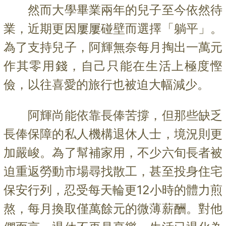
然而大學畢業兩年的兒子至今依然待
業，近期更因屢屢碰壁而選擇「躺平」。
為了支持兒子，阿輝無奈每月掏出一萬元
作其零用錢，自己只能在生活上極度慳
儉，以往喜愛的旅行也被迫大幅減少。
阿輝尚能依靠長俸苦撐，但那些缺乏
長俸保障的私人機構退休人士，境況則更
加嚴峻。為了幫補家用，不少六旬長者被
迫重返勞動市場尋找散工，甚至投身住宅
保安行列，忍受每天輪更12小時的體力煎
熬，每月換取僅萬餘元的微薄薪酬。對他