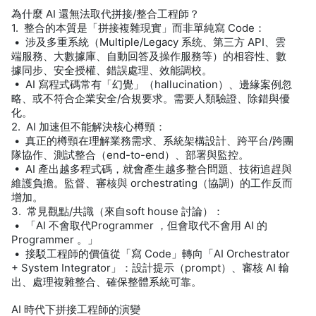
為什麼 AI 還無法取代拼接/整合工程師？
1. 整合的本質是「拼接複雜現實」而非單純寫 Code：
• 涉及多重系統（Multiple/Legacy 系统、第三方 API、雲
端服務、大數據庫、自動回答及操作服務等）的相容性、數
據同步、安全授權、錯誤處理、效能調校。
• AI 寫程式碼常有「幻覺」（hallucination）、邊緣案例忽
略、或不符合企業安全/合規要求。需要人類驗證、除錯與優
化。
2. AI 加速但不能解決核心樽頸：
• 真正的樽頸在理解業務需求、系統架構設計、跨平台/跨團
隊協作、測試整合（end-to-end）、部署與監控。
• AI 產出越多程式碼，就會產生越多整合問題、技術追趕與
維護負擔。監督、審核與 orchestrating（協調）的工作反而
增加。
3. 常見觀點/共識（來自soft house 討論）：
• 「AI 不會取代Programmer ，但會取代不會用 AI 的
Programmer 。」
• 接駁工程師的價值從「寫 Code」轉向「AI Orchestrator
+ System Integrator」：設計提示（prompt）、審核 AI 輸
出、處理複雜整合、確保整體系統可靠。
AI 時代下拼接工程師的演變