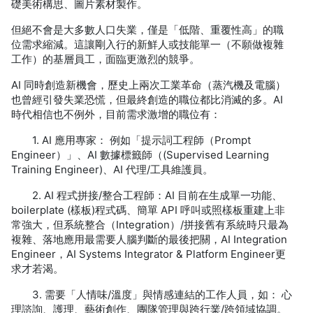
礎美術構思、圖片素材製作。
但絕不會是大多數人口失業，僅是「低階、重覆性高」的職
位需求縮減。這讓剛入行的新鮮人或技能單一（不願做複雜
工作）的基層員工，面臨更激烈的競爭。
同時創造新機會，歷史上兩次工業革命（蒸汽機及電腦）
AI
也曾經引發失業恐慌，但最終創造的職位都比消滅的多。
AI
時代相信也不例外，目前需求激增的職位有：
用專家：
例如「提示詞工程師（
1. AI 應
Prompt
）」、
數據標籤師（
Engineer
AI
(Supervised Learning
、
代理
工具維護員。
Training Engineer)
AI
/
程式拼接
整合工程師：
目前在生成單一功能、
2. AI
/
AI
樣板
程式碼、簡單
呼叫或照樣板重建上非
boilerplate (
)
API
常強大，但系統整合（
）
拼接舊有系統時只最為
Integration
/
複雜、落地應用最需要人腦判斷的最後把關，
AI Integration
，
更
Engineer
AI Systems Integrator & Platform Engineer
求才若渴。
需要「人情味
溫度」與情感連結的工作人員，如：
心
3.
/
理諮詢、護理、藝術創作、團隊管理與跨行業
跨領域協調。
/