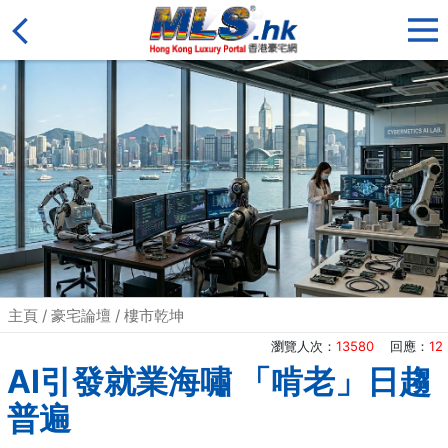
主頁
/
豪宅論壇
/
樓市乾坤
瀏覽人次：
13580
回應：
12
AI引發就業海嘯 「啃老」日趨
普遍