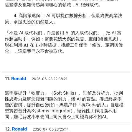
這些涉及複雜情感與同理心的領域，
很難取代。
AI
高階策略師：
可以提供數據分析，但最終做商業決
4.
AI
策、承擔風險的仍然是人。
「不是
取
代
我們，而是會用
的人取代
我們
」，把
當
AI
AI
AI
作超強助手，例如：需要花幾天寫的報告、畫餅(繪圖意思)，
現在利用
AI
在
1
小時搞掂，後續工作僅需「修改、定調與優
化」，這樣我們永不會被取代。
11.
Ronald
2026-06-28 22:38:21
還需要提升「軟實力」（Soft Skills）、理解及分析力、批判
性思考力及解決複雜問題的耐力，鑽 AI 的盲點。養成終身學
習的習慣，提升自己(例如：馬農/P仔「揼Code的人」自建模
型實習晉升為Systems Integrator)，複雜性工作用腦不用
問，雞毛蒜皮小事去問上司只會令上司認為你不如AI。
12.
Ronald
2026-07-05 23:25:14