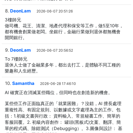
8.
DeonLam
2026-06-07 20:51:26
3樓師兄
做司機、花王、清潔、地產代理和保安等工作，做5至10年，
都有機會創業做老闆。坐銀行，金融行業做到退休都無機會
開間銀行。
9.
DeonLam
2026-06-07 20:56:52
To 7樓師兄
退休人士做了金融業多年，都出去打工，是體驗不同工種的
樂趣和人生經歷。
10.
Samantha
2026-06-28 17:46:10
確實正在消滅某些職位，但同時也在創造新的機會。
AI
某些些工作正面臨真正的「就業困難」？沒錯，
擅長處理
AI
重複性高、有固定規則、以數據或文字處理為主的工作。包
括：
初級文書與行政：
資料輸入、常規秘書工作、簡單的
1.
客服回覆。
初級內容創作：
罐頭(黑板式)文案、翻譯、簡
2.
單的程式碼、除錯測試（
）。
圖像與設計：
基
Debugging
3.