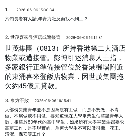
1. .
2026-06-06 15:00:34
六旬長者有人請,年青力壯反而找不到工？
2. 世茂喜來登酒店或遭接管
2026-06-06 16:12:31
世茂集團（0813）所持香港第二大酒店
物業或遭接管。
彭博引述消息人士指，
多家銀行正準備接管位於香港機場附近
的東涌喜來登飯店物業，
因世茂集團拖
欠約45億元貸款。
3. 東方不敗
2026-06-06 19:15:41
大部份失業青年並不是因為沒有工做，而是不想做、不肯
做、不屑做或不用做。要知道現在大學畢業生佔整體青年人
數，相當於80年代的高中學生，如果所有大學畢業生都要求
高薪工作，是不現實的。為何大學生不可以做司機、花王、
清潔、保安等工作？