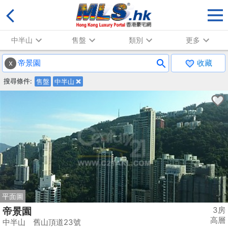
中半山
售盤
類別
更多
x
收藏
搜尋條件:
售盤
中半山
平面圖
3房
帝景園
高層
中半山 舊山頂道23號