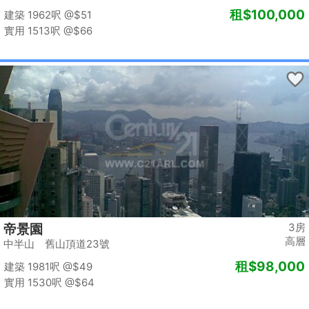
租
$100,000
建築 1962呎
@$51
實用 1513呎
@$66
3房
帝景園
高層
中半山 舊山頂道23號
租
$98,000
建築 1981呎
@$49
實用 1530呎
@$64