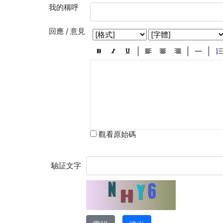
我的稱呼
回應 / 意見
觀看原始碼
驗証文字