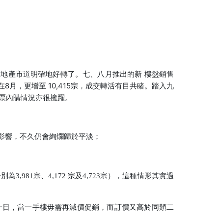
地產市道明確地好轉了。七、八月推出的新 樓盤銷售
8月，更增至 10,415宗，成交轉活有目共睹。踏入九
票內購情況亦很擁躍。
影響，不久仍會絢爛歸於平淡；
,981宗、4,172 宗及4,723宗），這種情形其實過
一日，當一手樓毋需再減價促銷，而訂價又高於同類二