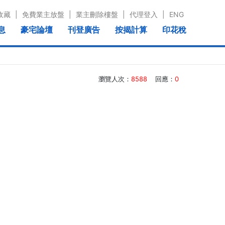
收藏
|
免費業主放盤
|
業主刪除樓盤
|
代理登入
|
ENG
息
豪宅論壇
刊登廣告
按揭計算
印花稅
瀏覽人次：
8588
回應：
0