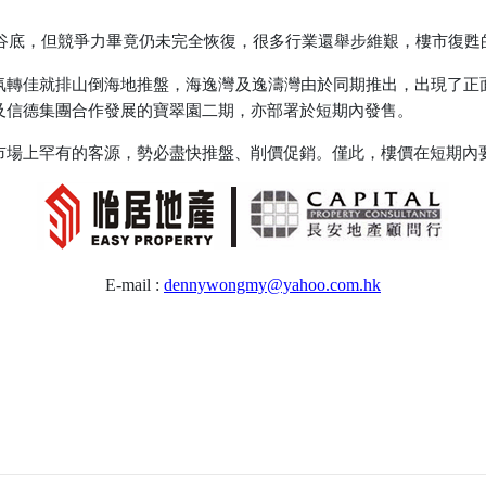
谷底，但競爭力畢竟仍未完全恢復，很多行業還舉步維艱，樓市復甦
轉佳就排山倒海地推盤，海逸灣及逸濤灣由於同期推出，出現了正面
及信德集團合作發展的寶翠園二期，亦部署於短期內發售。
場上罕有的客源，勢必盡快推盤、削價促銷。僅此，樓價在短期內
E-mail :
dennywongmy@yahoo.com.hk