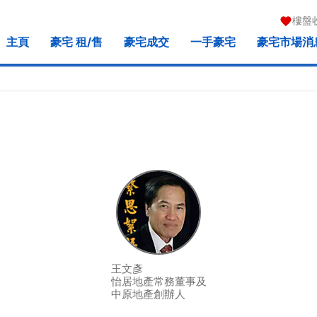
樓盤
主頁
豪宅 租/售
豪宅成交
一手豪宅
豪宅市場消
王文彥
怡居地產常務董事及
中原地產創辦人