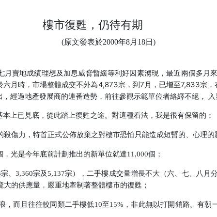
樓市復甦，仍待有期
(原文發表於2000年8月18日)
七月賣地成績理想及加息威脅暫緩等利好因素湧現，最近兩個多月來
月時，市場整體成交不外為4,873宗，到7月，已增至7,833宗，在
出，經過地產發展商的連番造勢，前往參觀示範單位者絡繹不絕， 入
本上已見底，從此踏上復甦之途。對這種看法，我是很有保留的：
的殺傷力，特首正式公佈放棄之對樓市恐怕只能造成短暫的、心理的
個，光是今年底前計劃推出的新單位就達11,000個；
3,360宗及5,137宗），二手樓成交量增長不大（六、七、八月分別為3
龐大的供應量，嚴重地牽制著整體樓市的復甦；
浪，而且往往較同類二手樓低10至15%，非此無以打開銷路。有朝