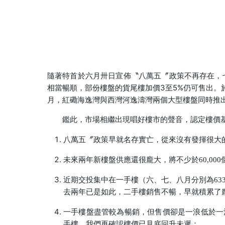
隨著特首於六月卅日宣佈〝八萬五〞政策不再存在，
相當暢順，部份樓盤的貨尾樓加價3至5%仍可售出。於六
月，紅磡海逸灣與西灣河逸濤灣兩個大型樓盤同時推
鑑此，市場相繼出現唱好樓市的聲音，認定樓價基
八萬五〞政策早就名存實亡，從來沒有發揮很大
未來兩年新樓盤供應還很龐大，將不少於60,000
近期交投集中在一手樓（六、七、八月分別為633宗、
去兩年已是如此，二手樓銷售不暢，早就積累了
一手樓盤盡管較為暢銷，但售價卻是一浪低於一
手樓，我們再確認樓價已見底回升未遲；