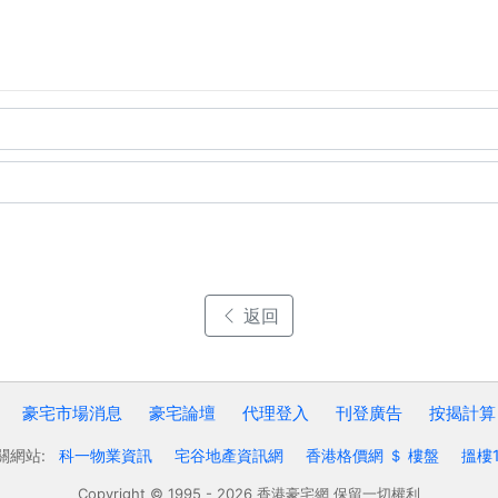
返回
豪宅市場消息
豪宅論壇
代理登入
刊登廣告
按揭計算
關網站:
科一物業資訊
宅谷地產資訊網
香港格價網 ＄ 樓盤
搵樓1
Copyright © 1995 - 2026 香港豪宅網 保留一切權利