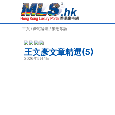
主頁
/
豪宅論壇
/
繁思絮語
王文彥文章精選(5)
2026年5月4日