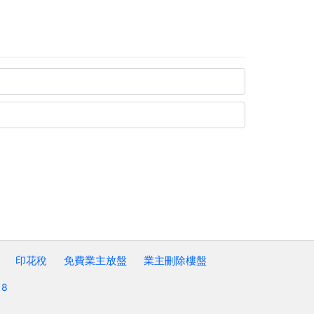
印花稅
免費業主放盤
業主刪除樓盤
8