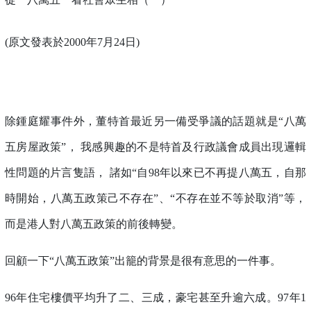
(原文發表於2000年7月24日)
除鍾庭耀事件外，董特首最近另一備受爭議的話題就是“八萬
五房屋政策”， 我感興趣的不是特首及行政議會成員出現邏輯
性問題的片言隻語， 諸如“自98年以來已不再提八萬五，自那
時開始，八萬五政策己不存在”、“不存在並不等於取消”等，
而是港人對八萬五政策的前後轉變。
回顧一下“八萬五政策”出籠的背景是很有意思的一件事。
96年住宅樓價平均升了二、三成，豪宅甚至升逾六成。97年1