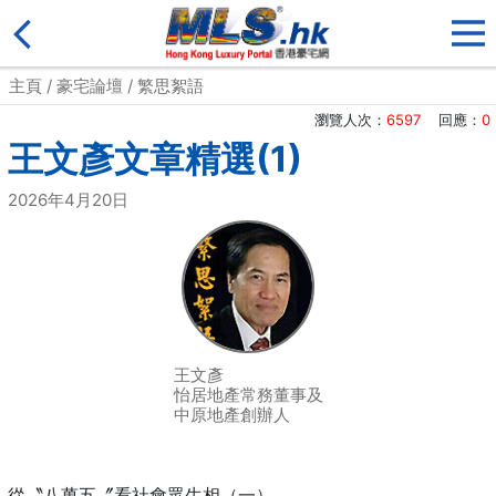
主頁
/
豪宅論壇
/
繁思絮語
瀏覽人次：
6597
回應：
0
王文彥文章精選(1)
2026年4月20日
王文彥
怡居地產常務董事及
中原地產創辦人
從〝八萬五〞看社會眾生相（一）