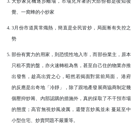
大炒家見機逐步離場，市場充斥著的大部份都是後知後
覺、一窩蜂的小炒家
3月份市道異常熾熱，簡直是全民皆炒，局面漸有失控之
勢
部份有實力的用家，則恐慌性地入市，而部份業主，原本
只租不賣的盤，亦火速轉租為售，甚至自己住的物業亦推
出發售，趁高出貨之心，昭然若揭面對當前局面， 港府
的反應是出奇地「冷靜」，除了跟地產發展商協商制定幾
個壓抑炒籌、內部認購的措施外，真的採取了不干預市場
的態度；高官無視炒風凌厲，還聲言炒風並未 蔓延至中
小型住宅、炒賣問題不嚴重等。