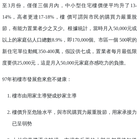
至3月份，僅僅三個月內，中小型住宅樓價便平均升了13-
14%，高者更達17-18%，樓 價可謂與市民的購買力嚴重脫
節，有能力置業者少之又少。根據統計，當時月入50,000元或
以上的家庭佔人口總數8.9%，即170,000個。市區一個 500呎的
新住宅單位動輒350-400萬，假設供七成，置業者每月最低限
度要供25,000元，這是月入50,000元家庭亦感吃力的負擔。
97年初樓市發展愈來愈不健康：
樓市由用家主導變成炒家主導
樓價升至危險水平，與市民購買力嚴重脫節，用家承接力
已呈弱勢