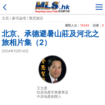
主頁
/
豪宅論壇
/
繁思絮語
瀏覽人次：
15343
回應：
0
北京、承德避暑山莊及河北之
旅相片集（2）
2024年10月14日
王文彥
怡居地產常務董事及
中原地產創辦人