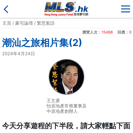
主頁
/
豪宅論壇
/
繁思絮語
瀏覽人次：
15498
回應：
0
潮汕之旅相片集(2)
2024年4月24日
王文彥
怡居地產常務董事及
中原地產創辦人
今天分享遊程的下半段，請大家輕點下面