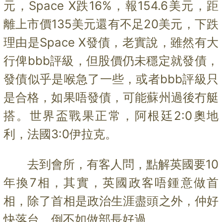
元，Space X跌16%，報154.6美元，距
離上市價135美元還有不足20美元，下跌
理由是Space X發債，老實說，雖然有大
行俾bbb評級，但股價仍未穩定就發債，
發債似乎是喉急了一些，或者bbb評級只
是合格，如果唔發債，可能蘇州過後冇艇
搭。世界盃戰果正常，阿根廷2:0奧地
利，法國3:0伊拉克。
去到會所，有客人問，點解英國要10
年換7相，其實，英國政客唔鍾意做首
相，除了首相是政治生涯盡頭之外，
仲好
快落台，倒不如做部長好過。