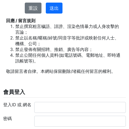
回應 / 留言規則
禁止撰寫粗言穢語、誹謗、渲染色情暴力或人身攻擊的
言論；
禁止以名稱/暱稱/綽號/同音字等批評或映射任何人士、
機構、公司；
禁止發佈有關招聘、推銷、廣告等內容；
禁止公開任何個人資料(如電話號碼、電郵地址、即時通
訊帳號等)。
敬請留言者自律。本網站保留刪除/堵截任何留言的權利。
會員登入
登入ID 或 網名
密碼