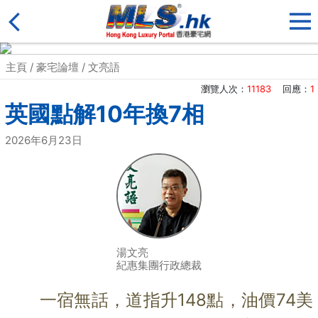
主頁
/
豪宅論壇
/
文亮語
瀏覽人次：
11183
回應：
1
英國點解10年換7相
2026年6月23日
湯文亮
紀惠集團行政總裁
一宿無話，道指升148點，油價74美