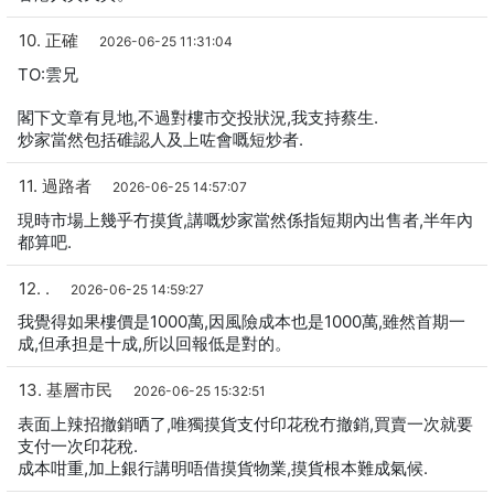
10. 正確
2026-06-25 11:31:04
TO:雲兄
閣下文章有見地,不過對樓市交投狀況,我支持蔡生.
炒家當然包括碓認人及上咗會嘅短炒者.
11. 過路者
2026-06-25 14:57:07
現時市場上幾乎冇摸貨,講嘅炒家當然係指短期內出售者,半年內
都算吧.
12. .
2026-06-25 14:59:27
我覺得如果樓價是1000萬,因風險成本也是1000萬,雖然首期一
成,但承担是十成,所以回報低是對的。
13. 基層市民
2026-06-25 15:32:51
表面上辣招撤銷晒了,唯獨摸貨支付印花稅冇撤銷,買賣一次就要
支付一次印花稅.
成本咁重,加上銀行講明唔借摸貨物業,摸貨根本難成氣候.