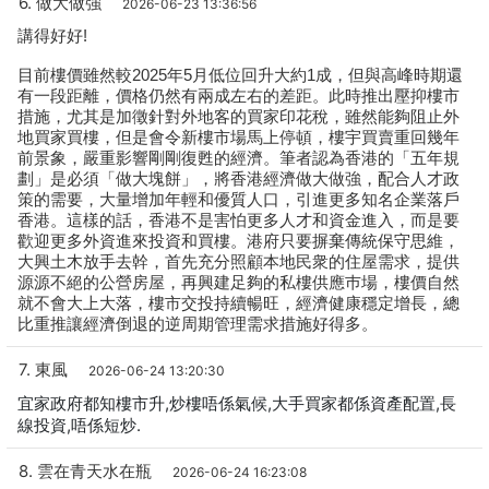
6. 做大做強
2026-06-23 13:36:56
講得好好!
目前樓價雖然較2025年5月低位回升大約1成，但與高峰時期還
有一段距離，價格仍然有兩成左右的差距。此時推出壓抑樓市
措施，尤其是加徵針對外地客的買家印花稅，雖然能夠阻止外
地買家買樓，但是會令新樓市場馬上停頓，樓宇買賣重回幾年
前景象，嚴重影響剛剛復甦的經濟。筆者認為香港的「五年規
劃」是必須「做大塊餅」，將香港經濟做大做強，配合人才政
策的需要，大量增加年輕和優質人口，引進更多知名企業落戶
香港。這樣的話，香港不是害怕更多人才和資金進入，而是要
歡迎更多外資進來投資和買樓。港府只要摒棄傳統保守思維，
大興土木放手去幹，首先充分照顧本地民衆的住屋需求，提供
源源不絕的公營房屋，再興建足夠的私樓供應巿場，樓價自然
就不會大上大落，樓市交投持續暢旺，經濟健康穩定增長，總
比重推讓經濟倒退的逆周期管理需求措施好得多。
7. 東風
2026-06-24 13:20:30
宜家政府都知樓市升,炒樓唔係氣候,大手買家都係資產配置,長
線投資,唔係短炒.
8. 雲在青天水在瓶
2026-06-24 16:23:08