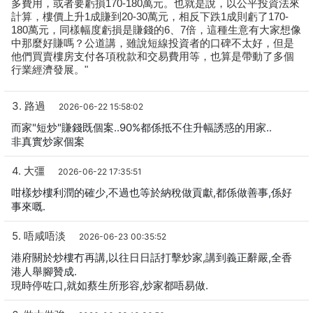
多費用，或者要虧損170-180萬元。也就是說，以公平投資法來
計算，樓價上升1成賺到20-30萬元，相反下跌1成則虧了170-
180萬元，同樣幅度虧損是賺錢的6、7倍，這種生意有大家想像
中那麼好賺嗎？公道講，雖說短線投資者的口碑不太好，但是
他們買賣樓房支付各項稅款和交易費用等，也算是帶動了多個
行業經濟發展。"
3. 路過
2026-06-22 15:58:02
而家"短炒"賺錢既個案..90%都係抵不住升幅誘惑的用家..
非真實炒家個案
4. 大彊
2026-06-22 17:35:51
咁樣炒樓利潤的確少,不過也等於納稅做貢獻,都係做善事,係好
事來嘅.
5. 唔咸唔淡
2026-06-23 00:35:52
港府關於炒樓冇再講,以往日日話打擊炒家,講到義正辭嚴,全香
港人舉腳贊成.
現時停咗口,就如蔡生所形容,炒家都唔易做.