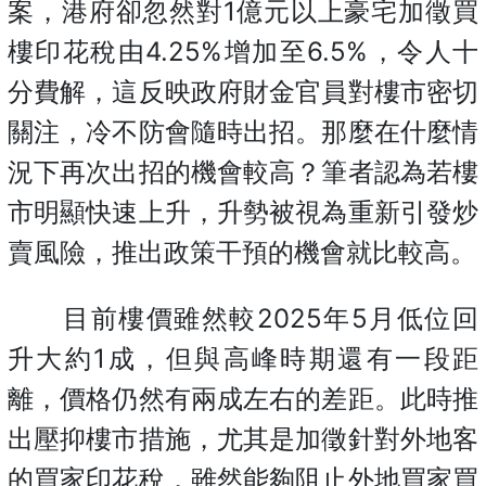
案，港府卻忽然對1億元以上豪宅加徵買
樓印花稅由4.25%增加至6.5%，令人十
分費解，這反映政府財金官員對樓市密切
關注，冷不防會隨時出招。那麼在什麼情
況下再次出招的機會較高？筆者認為若樓
市明顯快速上升，升勢被視為重新引發炒
賣風險，推出政策干預的機會就比較高。
目前樓價雖然較2025年5月低位回
升大約1成，但與高峰時期還有一段距
離，價格仍然有兩成左右的差距。此時推
出壓抑樓市措施，尤其是加徵針對外地客
的買家印花稅，雖然能夠阻止外地買家買