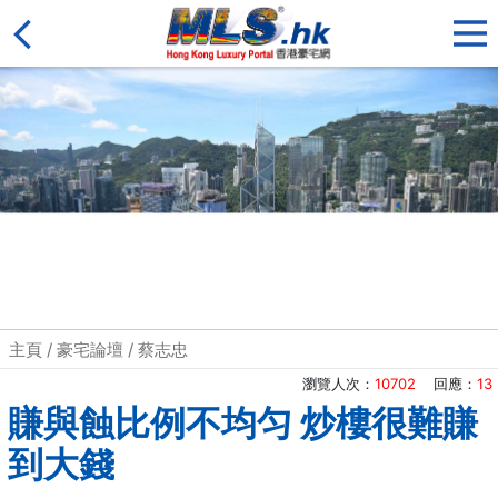
主頁
/
豪宅論壇
/
蔡志忠
瀏覽人次：
10702
回應：
13
賺與蝕比例不均匀 炒樓很難賺
到大錢