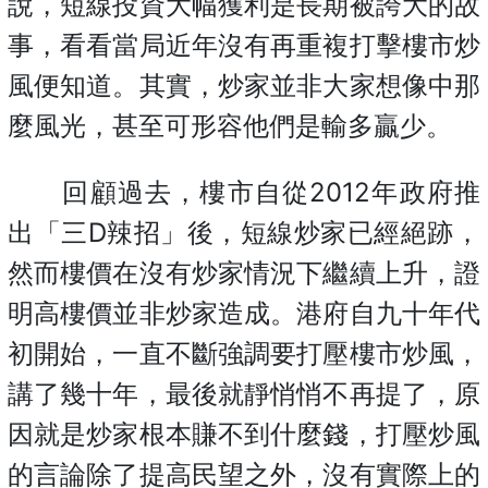
說，短線投資大幅獲利是長期被誇大的故
事，看看當局近年沒有再重複打擊樓市炒
風便知道。其實，炒家並非大家想像中那
麼風光，甚至可形容他們是輸多贏少。
回顧過去，樓市自從2012年政府推
出「三D辣招」後，短線炒家已經絕跡，
然而樓價在沒有炒家情況下繼續上
升，證
明高樓價並非炒家造成。港府自九十年代
初開始，一直不斷強調要打壓樓市炒風，
講了幾十年，最後就靜悄悄不再提了，原
因就是炒家根本賺不到什麼錢，打壓炒風
的言論除了提高民望之外，沒有實際上的