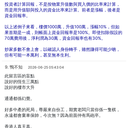
投資者計算回報，不是按物業升值數與買入價的比率來計算，
而是用升值額與投入的資金比率來計算。前者是漲幅，後者是
資金回報率。
以上述例子來看，樓價1000萬，升值100萬，漲幅10%，但如
果首期是一成，則帳面上資金回報率是100%。即使扣除假設的
70萬費用後，淨利潤為30萬，資金回報率也有30%。
炒家多數不會上會，以確認人身份轉手，雖然賺得可能少啲，
但有可能一本萬利，甚至無本生利。
9. 鴨不知
2026-06-25 05:43:04
此留言區的盲點
說好的恆生三萬點
說好的樓市大升
通通都係幻覺。
好多中產的死局，尊嚴來自份工，期實老闆只當你係一隻棋，
永遠都會棄車保帥，今次無？因為前面仲有馬砲卒。
香港人真天真。