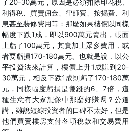
了20-30萬元，原因是必須扣除印花稅、
利得稅、買賣佣金、律師費、按揭費、利
息甚至裝修費用等；那麼如果樓價以同樣
幅度下跌1成，即以900萬元賣出，帳面
上虧了100萬元，其實加上眾多費用，或
者要虧損170-180萬元。也就是說，以公
平投資法來計算，樓價上升1成賺到20-
30萬元，相反下跌1成則虧了170-180萬
元，同樣幅度虧損是賺錢的6、7倍，這
種生意有大家想像中那麼好賺嗎？公道
講，雖說短線投資者的口碑不太好，但是
他們買賣樓房支付各項稅款和交易費用