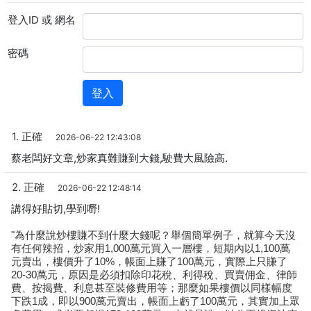
登入ID 或 網名
密碼
1. 正確
2026-06-22 12:43:08
蔡老闆好文章,炒家真難賺到大錢,駛費大風險高.
2. 正確
2026-06-22 12:48:14
講得好貼切,學到嘢!
"為什麼說炒樓賺不到什麼大錢呢？舉個簡單例子，就算今天沒
有任何辣招，炒家用1,000萬元買入一層樓，短期內以1,100萬
元賣出，樓價升了10%，帳面上賺了100萬元，實際上只賺了
20-30萬元，原因是必須扣除印花稅、利得稅、買賣佣金、律師
費、按揭費、利息甚至裝修費用等；那麼如果樓價以同樣幅度
下跌1成，即以900萬元賣出，帳面上虧了100萬元，其實加上眾