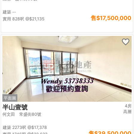
建築 --
售
$17,500,000
實用 828呎
@$21,135
平面圖
4房
半山壹號
高層
何文田 常盛街80號
建築 2273呎
@$17,378
售
$39,500,000