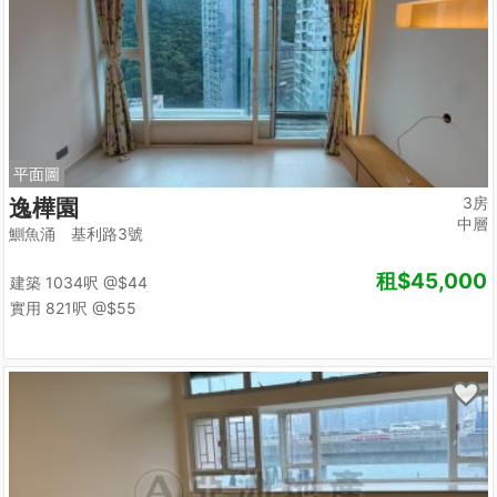
平面圖
3房
逸樺園
中層
鰂魚涌 基利路3號
租
$45,000
建築 1034呎
@$44
實用 821呎
@$55