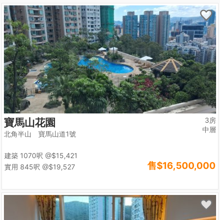
3房
寶馬山花園
中層
北角半山 寶馬山道1號
建築 1070呎
@$15,421
售
$16,500,000
實用 845呎
@$19,527