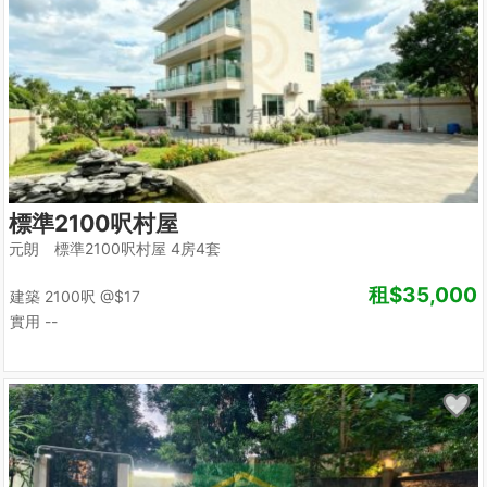
標準2100呎村屋
元朗 標準2100呎村屋 4房4套
租
$35,000
建築 2100呎
@$17
實用 --