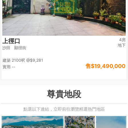
4房
上徑口
地下
沙田 顯徑街
建築 2100呎
@$9,281
售
$19,490,000
實用 --
尊貴地段
點選以下連結，立即前往瀏覽精選熱門地區