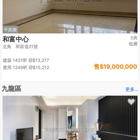
平面圖
3房
和富中心
低層
北角 和富道21號
建築 1431呎
@$13,277
售
$19,000,000
實用 1249呎
@$15,212
九龍區
更多...