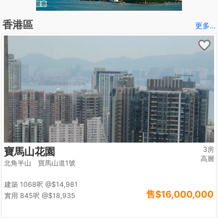
香港區
更多...
3房
寶馬山花園
高層
北角半山 寶馬山道1號
建築 1068呎
@$14,981
售
$16,000,000
實用 845呎
@$18,935