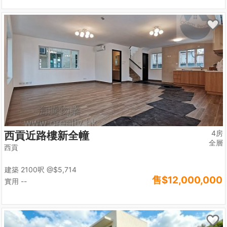
4房
西貢近路樓新全幢
全層
西貢
建築 2100呎
@$5,714
售
$12,000,000
實用 --