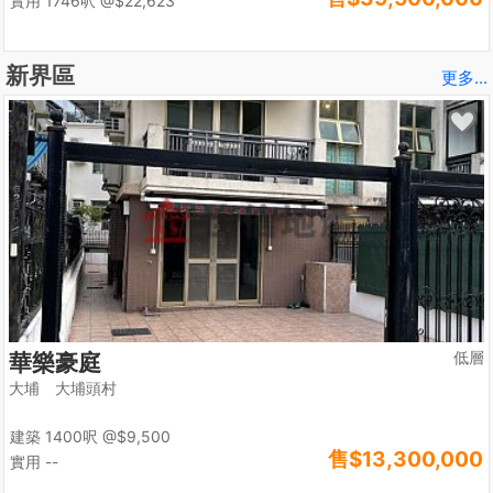
實用 1746呎
@$22,623
新界區
更多...
低層
華樂豪庭
大埔 大埔頭村
建築 1400呎
@$9,500
售
$13,300,000
實用 --