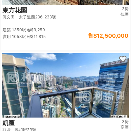
3房
東方花園
低層
何文田 太子道西236-238號
建築 1350呎
@$9,259
售
$12,500,000
實用 1058呎
@$11,815
3房
凱匯
高層
觀塘 協和街33號