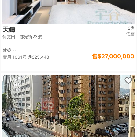
2房
天鑄
低層
何文田 佛光街23號
建築 --
售
$27,000,000
實用 1061呎
@$25,448