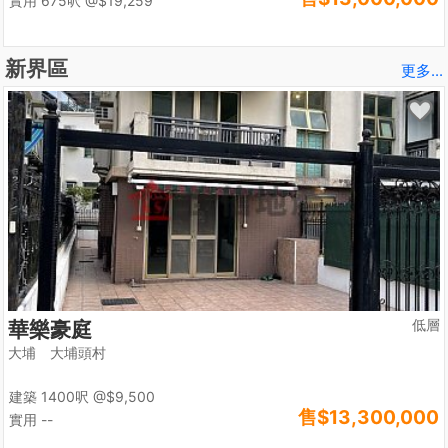
實用 675呎
@$19,259
新界區
更多...
低層
華樂豪庭
大埔 大埔頭村
建築 1400呎
@$9,500
售
$13,300,000
實用 --