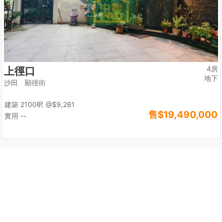
4房
上徑口
地下
沙田 顯徑街
建築 2100呎
@$9,281
售
$19,490,000
實用 --
尊貴地段
點選以下連結，立即前往瀏覽精選熱門地區