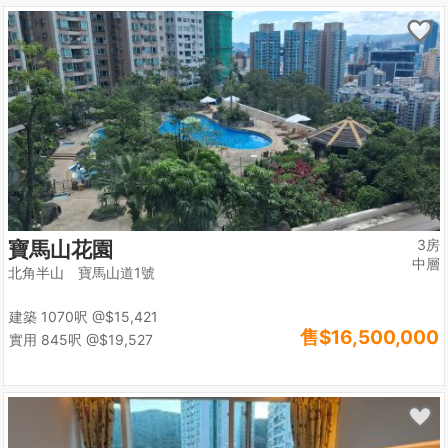
3房
寶馬山花園
中層
北角半山 寶馬山道1號
建築 1070呎
@$15,421
售
$16,500,000
實用 845呎
@$19,527