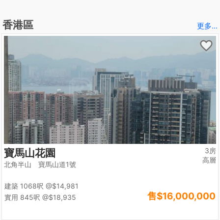
香港區
更多...
3房
寶馬山花園
高層
北角半山 寶馬山道1號
建築 1068呎
@$14,981
售
$16,000,000
實用 845呎
@$18,935