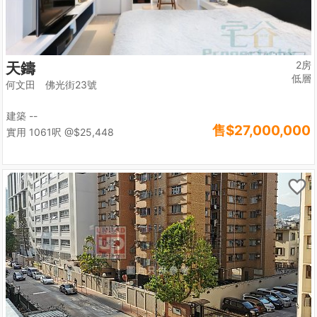
2房
天鑄
低層
何文田 佛光街23號
建築 --
售
$27,000,000
實用 1061呎
@$25,448