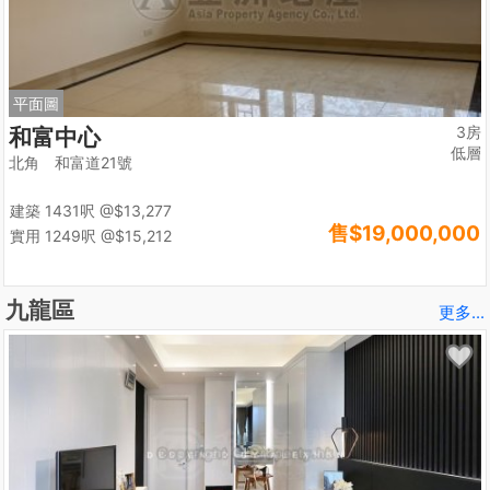
平面圖
3房
和富中心
低層
北角 和富道21號
建築 1431呎
@$13,277
售
$19,000,000
實用 1249呎
@$15,212
九龍區
更多...