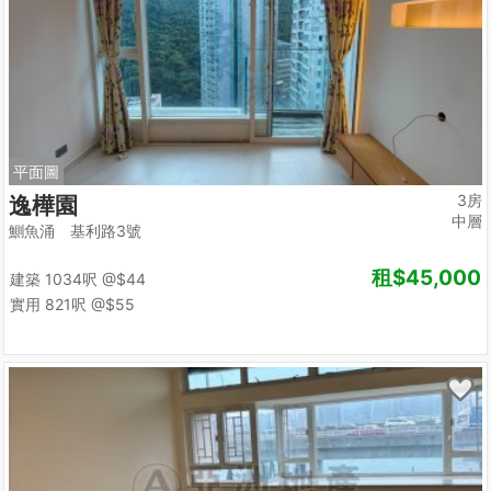
平面圖
3房
逸樺園
中層
鰂魚涌 基利路3號
租
$45,000
建築 1034呎
@$44
實用 821呎
@$55