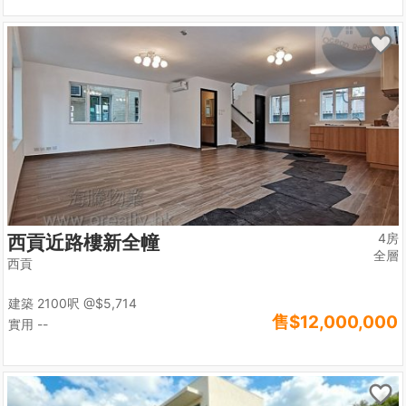
4房
西貢近路樓新全幢
全層
西貢
建築 2100呎
@$5,714
售
$12,000,000
實用 --