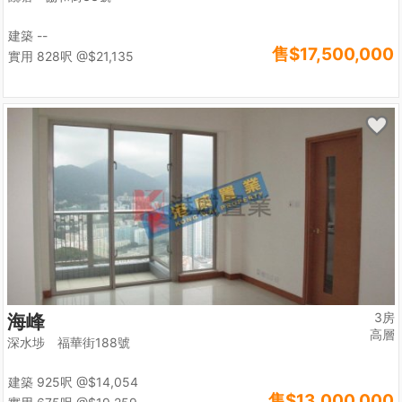
建築 --
售
$17,500,000
實用 828呎
@$21,135
3房
海峰
高層
深水埗 福華街188號
建築 925呎
@$14,054
售
$13,000,000