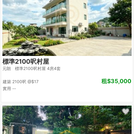
標準2100呎村屋
元朗 標準2100呎村屋 4房4套
租
$35,000
建築 2100呎
@$17
實用 --