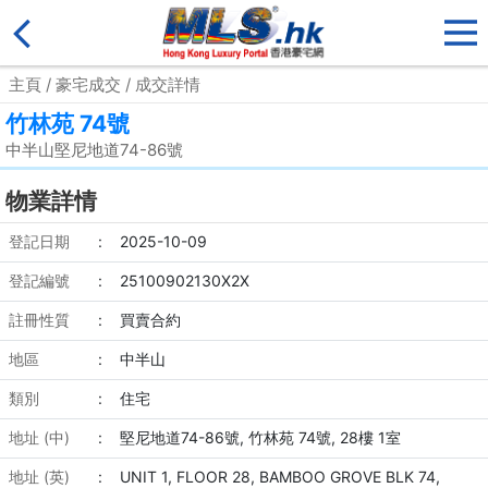
主頁
/
豪宅成交
/ 成交詳情
竹林苑 74號
中半山堅尼地道74-86號
物業詳情
登記日期
:
2025-10-09
登記編號
:
25100902130X2X
註冊性質
:
買賣合約
地區
:
中半山
類別
:
住宅
地址 (中)
:
堅尼地道74-86號, 竹林苑 74號, 28樓 1室
地址 (英)
:
UNIT 1, FLOOR 28, BAMBOO GROVE BLK 74,