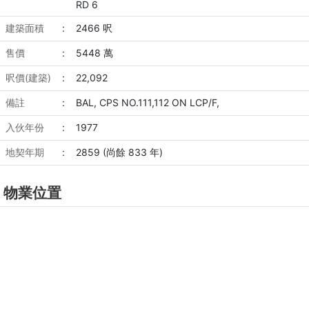
RD 6
建築面積
:
2466 呎
售價
:
5448 萬
呎價(建築)
:
22,092
備註
:
BAL, CPS NO.111,112 ON LCP/F,
入伙年份
:
1977
地契年期
:
2859 (尚餘 833 年)
物業位置