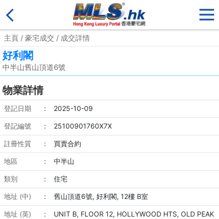
主頁
/
豪宅成交
/ 成交詳情
好利閣
中半山舊山頂道6號
物業詳情
登記日期
:
2025-10-09
登記編號
:
25100901760X7X
註冊性質
:
買賣合約
地區
:
中半山
類別
:
住宅
地址 (中)
:
舊山頂道6號, 好利閣, 12樓 B室
地址 (英)
:
UNIT B, FLOOR 12, HOLLYWOOD HTS, OLD PEAK