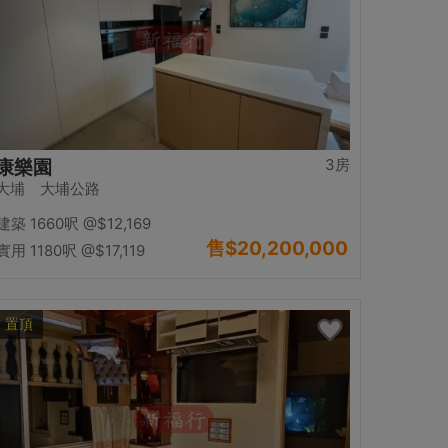
3房
康樂園
大埔 大埔公路
建築 1660呎
@$12,169
售
$20,200,000
實用 1180呎
@$17,119
置頂