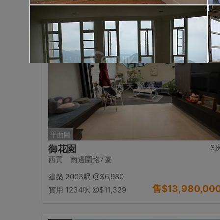
售
$15,000,00
實用 --
置頂
平面圖
3
御花園
西貢 南邊圍路7號
建築 2003呎
@$6,980
售
$13,980,00
實用 1234呎
@$11,329