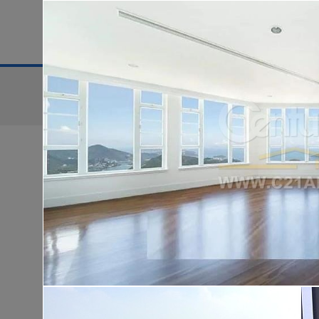
地區
售盤
搜尋條件:
售盤
黃金置頂
低
華樂豪庭