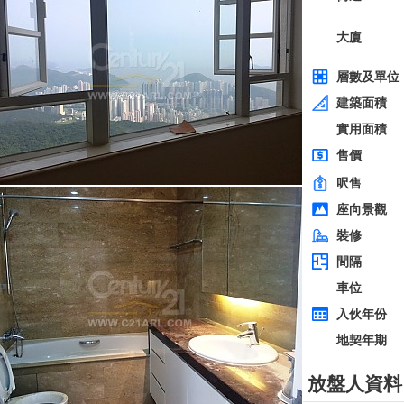
全層
西貢
建築 2100呎
@$5,714
0
售
$12,000,000
實用 --
置頂
房
高層
九龍廣場
長沙灣 青山道485號
租
$76,800
建築 3631呎
@$4,682