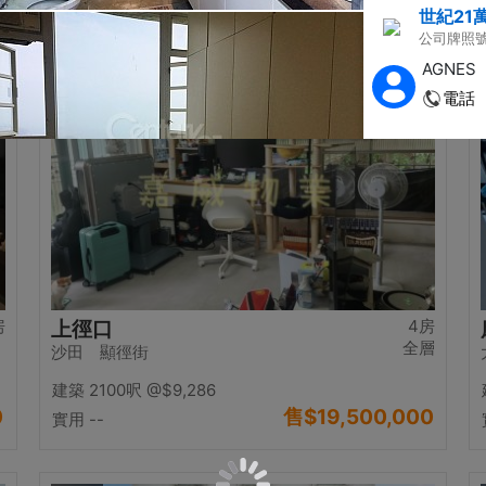
0
售
$17,000,000
實用 2542呎
@$6,688
置頂
房
4房
上徑口
全層
沙田 顯徑街
建築 2100呎
@$9,286
0
售
$19,500,000
實用 --