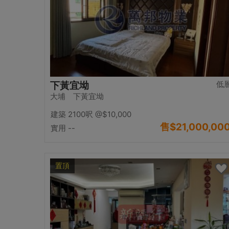
低
下黃宜坳
大埔 下黃宜坳
建築 2100呎
@$10,000
售
$21,000,00
實用 --
置頂