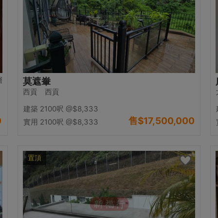
層
莫遮輋
西貢 西貢
建築 2100呎
@$8,333
0
售
$17,500,000
實用 2100呎
@$8,333
置頂