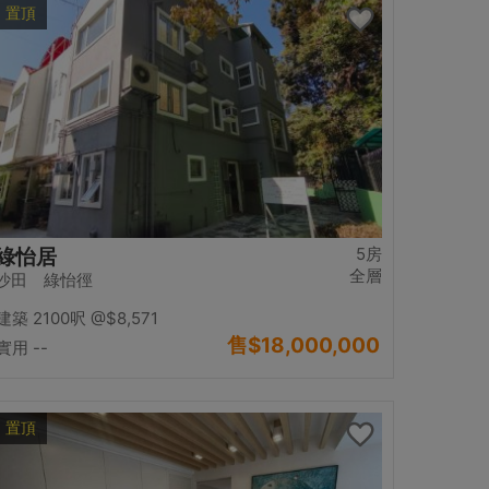
置頂
5房
綠怡居
全層
沙田 綠怡徑
建築 2100呎
@$8,571
售
$18,000,000
實用 --
置頂