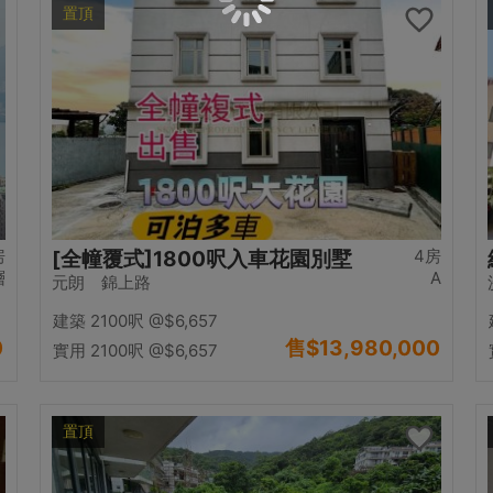
置頂
房
4房
[全幢覆式]1800呎入車花園別墅
層
A
元朗 錦上路
建築 2100呎
@$6,657
0
售
$13,980,000
實用 2100呎
@$6,657
置頂