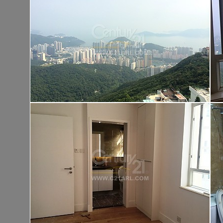
大埔 大埔頭村
建築 1400呎
@$9,500
售
$13,300,00
實用 --
置頂
4
慶徑石
西貢 慶徑石
建築 2100呎
@$7,143