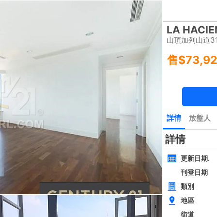
樓盤
主頁
豪宅 租/售
豪宅成交
一手豪宅
豪宅市場消
類別
面積
間隔
黃金置頂
層
4房
西貢近路樓新全幢