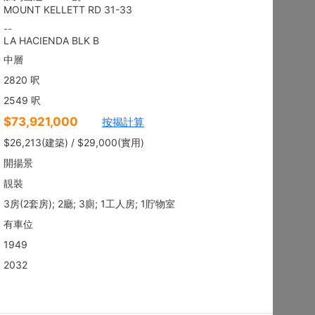
地下
沙田 顯徑街
建築 2100呎
@$9,281
售
$19,490,000
實用 --
置頂
3房
東方花園
低層
何文田 太子道西236-238號
建築 1350呎
@$9,259