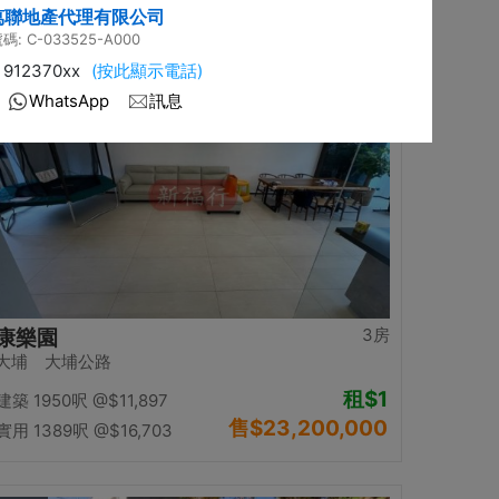
售
$12,500,000
實用 1058呎
@$11,815
置頂
3房
康樂園
大埔 大埔公路
租
$1
建築 1950呎
@$11,897
售
$23,200,000
實用 1389呎
@$16,703