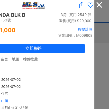
收藏
|
免費業主放盤
|
業主刪除樓盤
|
代理登入
|
ENG
息
豪宅論壇
刊登廣告
按揭計算
印花稅
排序
搜尋結果：
5894
個 / 有相：
5797
個
黃金置頂
4房
上徑口