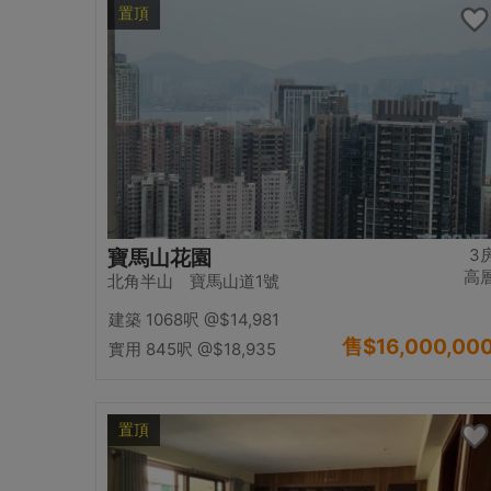
置頂
3
寶馬山花園
高
北角半山 寶馬山道1號
建築 1068呎
@$14,981
售
$16,000,00
實用 845呎
@$18,935
置頂