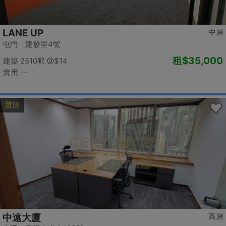
LANE UP
中層
屯門 建發里4號
租
$35,000
建築 2510呎
@$14
實用 --
置頂
高層
中遠大廈