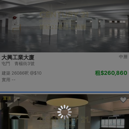
中層
大興工業大廈
屯門 青楊街3號
租
$260,860
建築 26086呎
@$10
實用 --
置頂