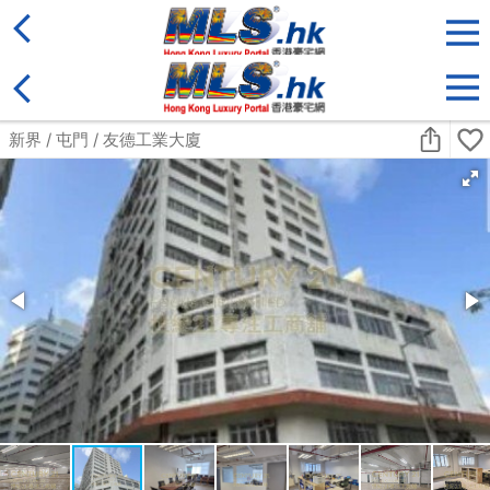
地區
售盤
類別
更多
收藏
搜尋條件:
售盤
黃金置頂
標準2100呎村屋
元朗 標準2100呎村屋 4房4套