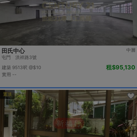
中層
田氏中心
屯門 洪祥路3號
租
$95,130
建築 9513呎
@$10
實用 --
置頂