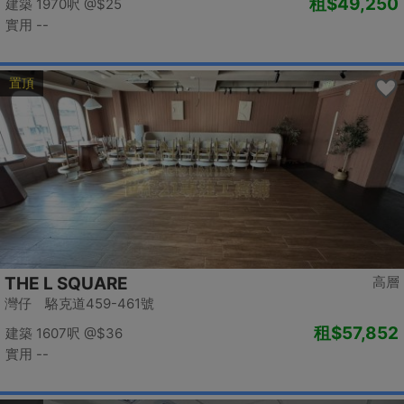
租
$49,250
建築 1970呎
@$25
實用 --
置頂
THE L SQUARE
高層
灣仔 駱克道459-461號
租
$57,852
建築 1607呎
@$36
實用 --