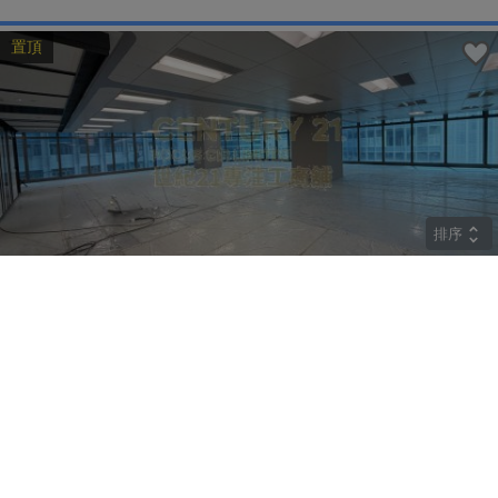
置頂
排序
CRYSTAL
中層
觀塘 巧明街77號
租
$274,400
建築 9800呎
@$28
實用 --
置頂