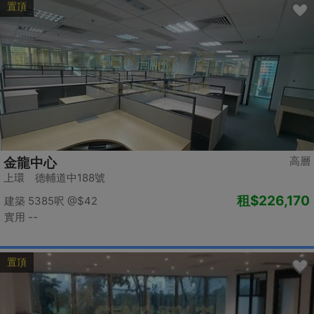
置頂
高層
金龍中心
上環 德輔道中188號
租
$226,170
建築 5385呎
@$42
實用 --
置頂