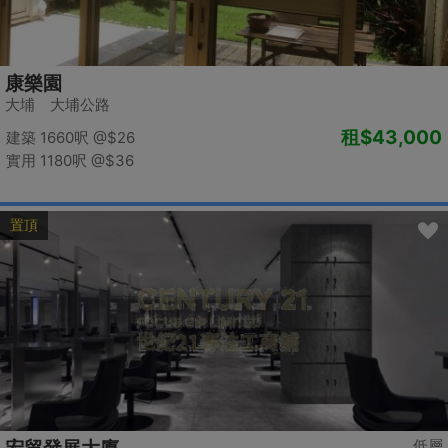
康樂園
大埔 大埔公路
租
$43,000
建築 1660呎
@$26
實用 1180呎
@$36
置頂
低層