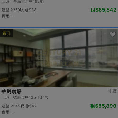
上環 皇后大道中183號
租
$85,842
建築 2259呎
@$38
實用 --
置頂
中層
華懋廣場
上環 德輔道中135-137號
租
$85,890
建築 2045呎
@$42
實用 --