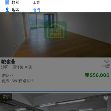
置頂
4房
駿嶺薈
中層
沙田 麗坪路38號
租
$56,000
建築 --
實用 1588呎
@$35
置頂