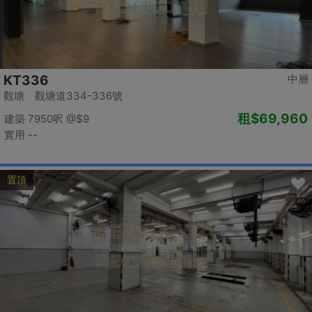
KT336
中層
觀塘 觀塘道334-336號
租
$69,960
建築 7950呎
@$9
實用 --
置頂