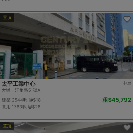
置頂
中層
太平工業中心
大埔 汀角路51號A
租
$45,792
建築 2544呎
@$18
實用 1763呎
@$26
置頂