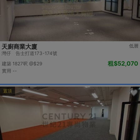
低層
天廚商業大廈
灣仔 告士打道173-174號
租
$52,070
建築 1827呎
@$29
實用 --
置頂