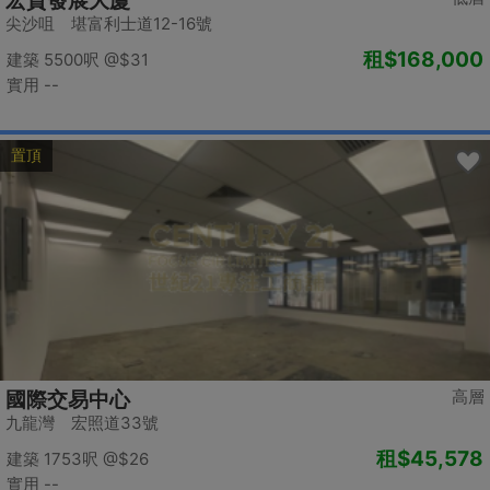
宏貿發展大廈
尖沙咀 堪富利士道12-16號
租
$168,000
建築 5500呎
@$31
實用 --
置頂
高層
國際交易中心
九龍灣 宏照道33號
租
$45,578
建築 1753呎
@$26
實用 --