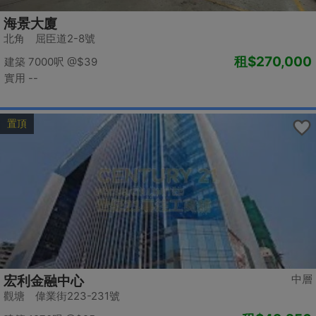
海景大廈
北角 屈臣道2-8號
租
$270,000
建築 7000呎
@$39
實用 --
置頂
中層
宏利金融中心
觀塘 偉業街223-231號