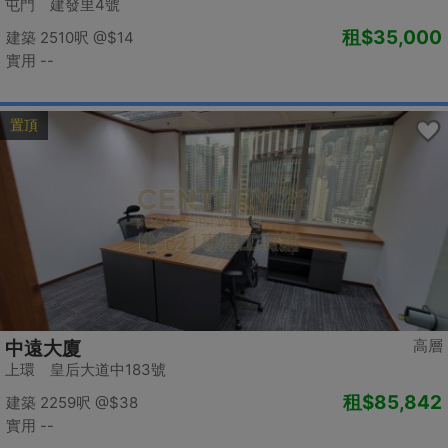
屯門 建發里4號
租
$35,000
建築 2510呎
@$14
實用 --
置頂
高層
中遠大廈
上環 皇后大道中183號
租
$85,842
建築 2259呎
@$38
實用 --