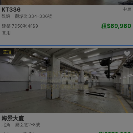
KT336
中層
觀塘 觀塘道334-336號
租
$69,960
建築 7950呎
@$9
實用 --
置頂
海景大廈
北角 屈臣道2-8號