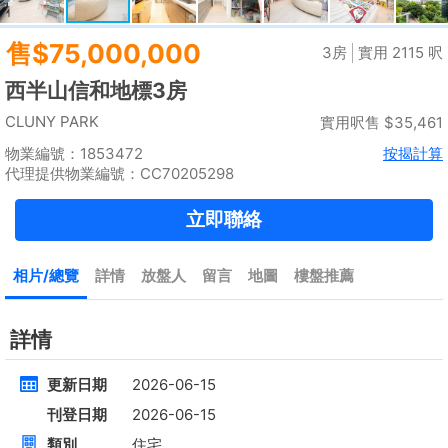
租
$35,000
建築 2100呎
@$17
實用 --
置頂
4房
[屋苑式]下覆式,連花園車位
低層
元朗 錦上路
租
$30,000
建築 1400呎
@$7,500
售
$10,500,000
實用 1400呎
@$7,500