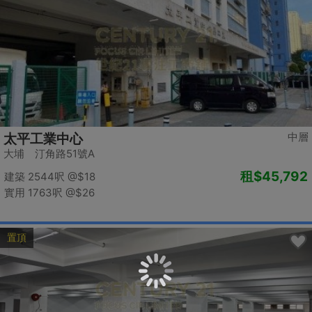
中層
太平工業中心
大埔 汀角路51號A
租
$45,792
建築 2544呎
@$18
實用 1763呎
@$26
置頂