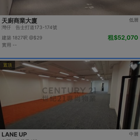
低層
天廚商業大廈
灣仔 告士打道173-174號
租
$52,070
建築 1827呎
@$29
實用 --
置頂
LANE UP
中層