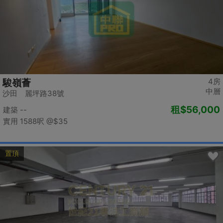
4房
駿嶺薈
中層
沙田 麗坪路38號
租
$56,000
建築 --
實用 1588呎
@$35
置頂