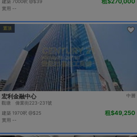
租
$270,000
建築 7000呎
@$39
實用 --
置頂
中層
宏利金融中心
觀塘 偉業街223-231號
租
$49,250
建築 1970呎
@$25
實用 --