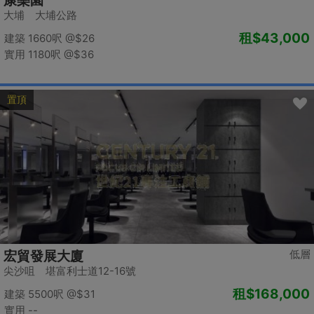
康樂園
大埔 大埔公路
租
$43,000
建築 1660呎
@$26
實用 1180呎
@$36
置頂
低層
宏貿發展大廈
尖沙咀 堪富利士道12-16號
租
$168,000
建築 5500呎
@$31
實用 --