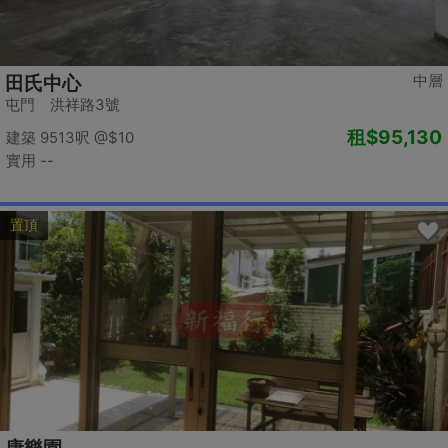
中層
田氏中心
屯門 洪祥路3號
租
$95,130
建築 9513呎
@$10
實用 --
置頂