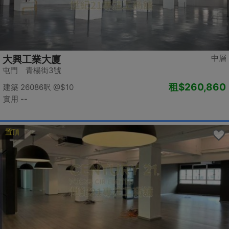
中層
大興工業大廈
屯門 青楊街3號
租
$260,860
建築 26086呎
@$10
實用 --
置頂