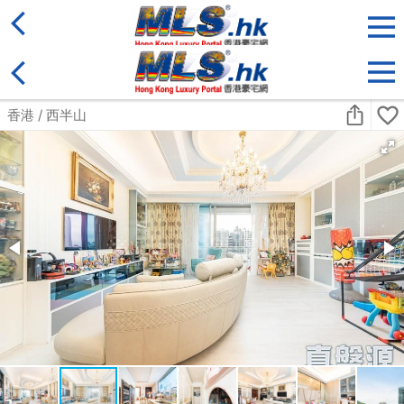
地區
售盤
類別
更多
收藏
搜尋條件:
售盤
黃金置頂
標準2100呎村屋
元朗 標準2100呎村屋 4房4套