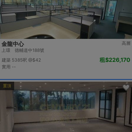
高層
金龍中心
上環 德輔道中188號
租
$226,170
建築 5385呎
@$42
實用 --
置頂