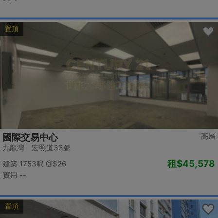
置頂
高層
國際交易中心
九龍灣 宏照道33號
租
$45,578
建築 1753呎
@$26
實用 --
置頂