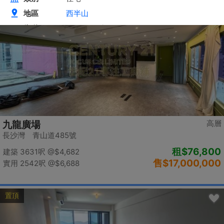
置頂
高層
九龍廣場
長沙灣 青山道485號
租
$76,800
建築 3631呎
@$4,682
售
$17,000,000
實用 2542呎
@$6,688
置頂