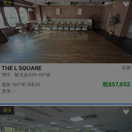
置頂
THE L SQUARE
高層
灣仔 駱克道459-461號
租
$57,852
建築 1607呎
@$36
實用 --
置頂