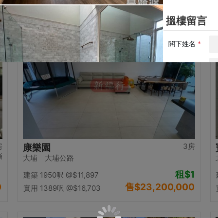
0
售
$12,500,000
實用 1058呎
@$11,815
置頂
房
3房
康樂園
層
大埔 大埔公路
租
$1
建築 1950呎
@$11,897
0
售
$23,200,000
實用 1389呎
@$16,703