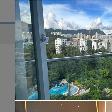
地區
售盤
搜尋條件:
售盤
黃金置頂
低
華樂豪庭