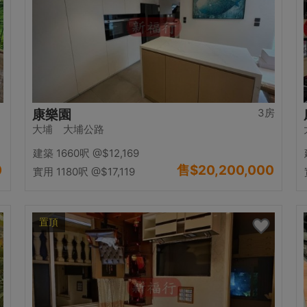
3房
康樂園
大埔 大埔公路
建築 1660呎
@$12,169
0
售
$20,200,000
實用 1180呎
@$17,119
置頂