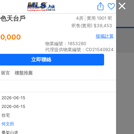
收藏
|
免費業主放盤
|
業主刪除樓盤
|
代理登入
|
ENG
息
豪宅論壇
刊登廣告
按揭計算
印花稅
排序
搜尋結果：
5879
個 / 有相：
5782
個
黃金置頂
4房
上徑口