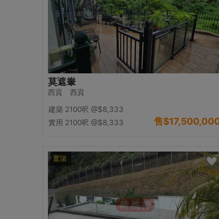
莫遮輋
西貢 西貢
建築 2100呎
@$8,333
售
$17,500,00
實用 2100呎
@$8,333
置頂