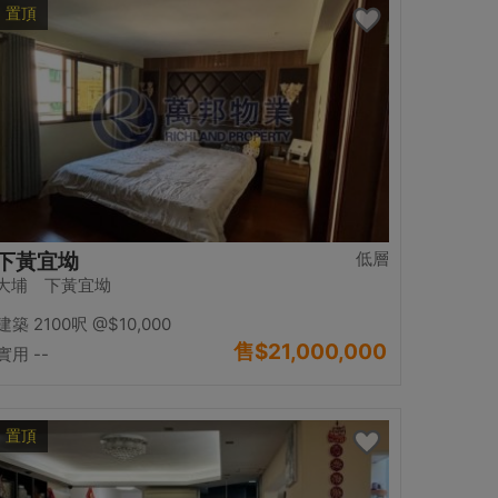
置頂
低層
下黃宜坳
大埔 下黃宜坳
建築 2100呎
@$10,000
售
$21,000,000
實用 --
置頂