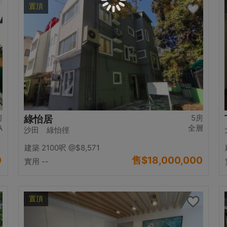
置頂
房
5房
綠怡居
A
全層
沙田 綠怡徑
建築 2100呎
@$8,571
0
售
$18,000,000
實用 --
置頂