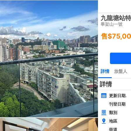
樓盤
主頁
豪宅 租/售
豪宅成交
一手豪宅
豪宅市場消
類別
面積
間隔
黃金置頂
層
4房
西貢近路樓新全幢