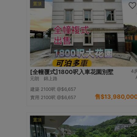
置頂
4
[全幢覆式]1800呎入車花園別墅
元朗 錦上路
建築 2100呎
@$6,657
售
$13,980,00
實用 2100呎
@$6,657
置頂