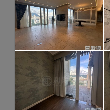
大埔 大埔頭村
建築 1400呎
@$9,500
售
$13,300,00
實用 --
置頂
高
九龍廣場
長沙灣 青山道485號
租
$76,80
建築 3631呎
@$4,682