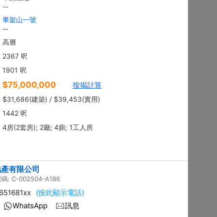
地下
沙田 顯徑街
建築 2100呎
@$9,281
售
$19,490,000
實用 --
置頂
平面圖
3房
御花園
西貢 南邊圍路7號
建築 2003呎
@$6,980