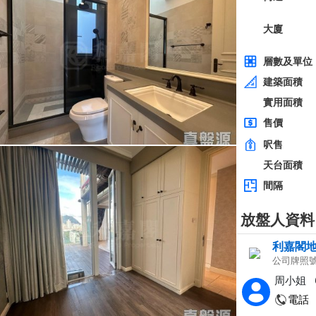
全層
西貢
建築 2100呎
@$5,714
0
售
$12,000,000
實用 --
置頂
層
3房
東方花園
低層
何文田 太子道西236-238號
0
建築 1350呎
@$9,259