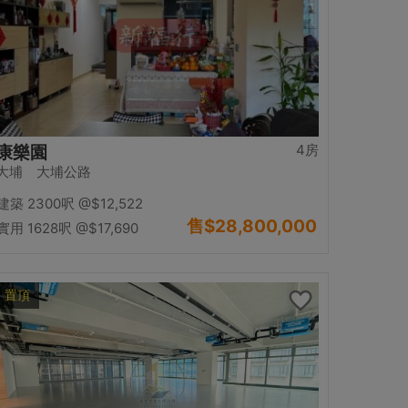
4房
康樂園
大埔 大埔公路
建築 2300呎
@$12,522
售
$28,800,000
實用 1628呎
@$17,690
置頂