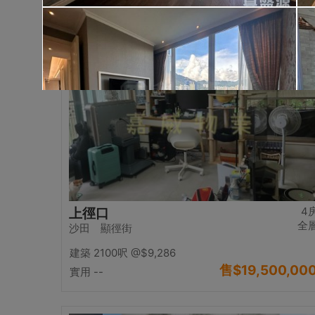
售
$17,000,00
實用 2542呎
@$6,688
置頂
4
上徑口
全
沙田 顯徑街
建築 2100呎
@$9,286
售
$19,500,00
實用 --