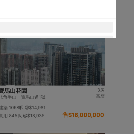
售
$13,980,000
實用 1234呎
@$11,329
置頂
3房
寶馬山花園
高層
北角半山 寶馬山道1號
建築 1068呎
@$14,981
售
$16,000,000
實用 845呎
@$18,935