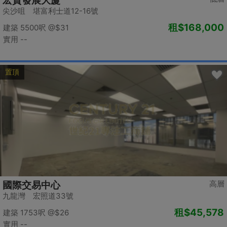
宏貿發展大廈
尖沙咀 堪富利士道12-16號
租
$168,000
建築 5500呎
@$31
實用 --
置頂
高層
國際交易中心
九龍灣 宏照道33號
租
$45,578
建築 1753呎
@$26
實用 --