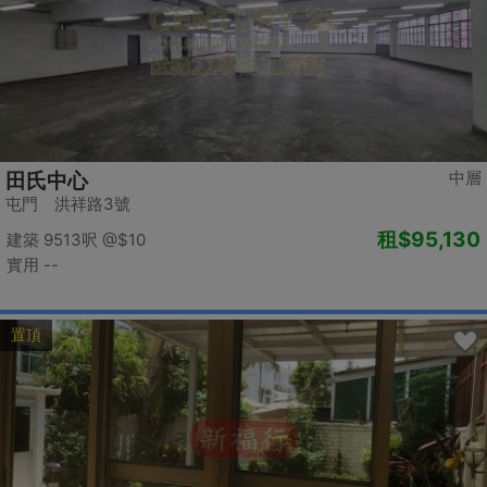
中層
田氏中心
屯門 洪祥路3號
租
$95,130
建築 9513呎
@$10
實用 --
置頂