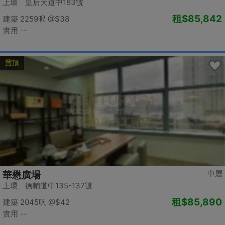
上環 皇后大道中183號
租
$85,842
建築 2259呎
@$38
實用 --
置頂
中層
華懋廣場
上環 德輔道中135-137號
租
$85,890
建築 2045呎
@$42
實用 --