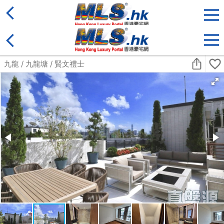
地區
售盤
類別
更多
收藏
搜尋條件:
售盤
黃金置頂
標準2100呎村屋
元朗 標準2100呎村屋 4房4套