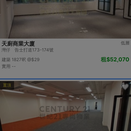
低層
天廚商業大廈
灣仔 告士打道173-174號
租
$52,070
建築 1827呎
@$29
實用 --
置頂