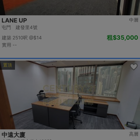
LANE UP
中層
屯門 建發里4號
租
$35,000
建築 2510呎
@$14
實用 --
置頂
高層
中遠大廈