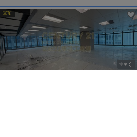
置頂
排序
CRYSTAL
中層
觀塘 巧明街77號
租
$274,400
建築 9800呎
@$28
實用 --
置頂