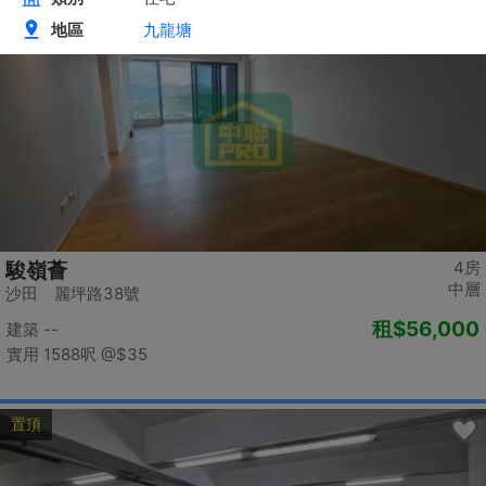
置頂
4房
駿嶺薈
中層
沙田 麗坪路38號
租
$56,000
建築 --
實用 1588呎
@$35
置頂