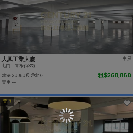
中層
大興工業大廈
屯門 青楊街3號
租
$260,860
建築 26086呎
@$10
實用 --
置頂