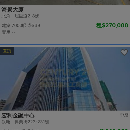
海景大廈
北角 屈臣道2-8號
租
$270,000
建築 7000呎
@$39
實用 --
置頂
中層
宏利金融中心
觀塘 偉業街223-231號