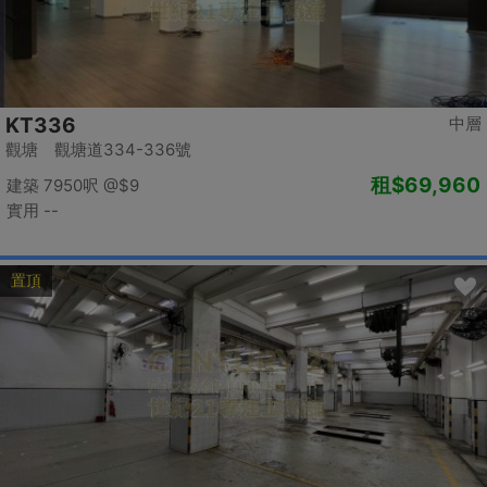
KT336
中層
觀塘 觀塘道334-336號
租
$69,960
建築 7950呎
@$9
實用 --
置頂