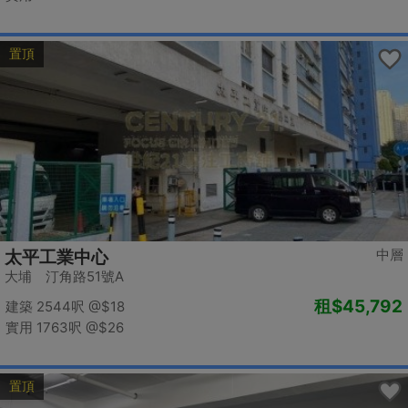
置頂
中層
太平工業中心
大埔 汀角路51號A
租
$45,792
建築 2544呎
@$18
實用 1763呎
@$26
置頂