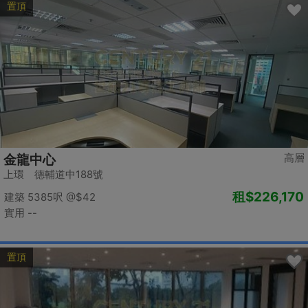
置頂
高層
金龍中心
上環 德輔道中188號
租
$226,170
建築 5385呎
@$42
實用 --
置頂