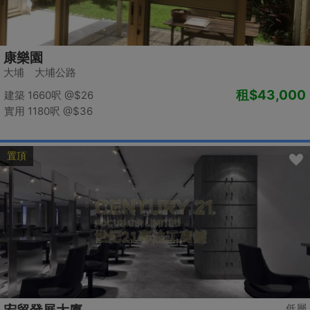
康樂園
大埔 大埔公路
租
$43,000
建築 1660呎
@$26
實用 1180呎
@$36
置頂
低層