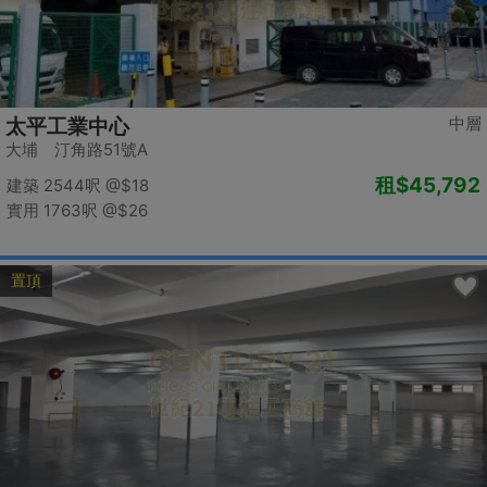
中層
太平工業中心
大埔 汀角路51號A
租
$45,792
建築 2544呎
@$18
實用 1763呎
@$26
置頂