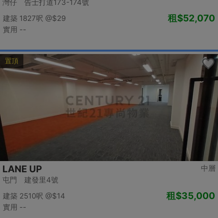
灣仔 告士打道173-174號
租
$52,070
建築 1827呎
@$29
實用 --
置頂
LANE UP
中層
屯門 建發里4號
租
$35,000
建築 2510呎
@$14
實用 --