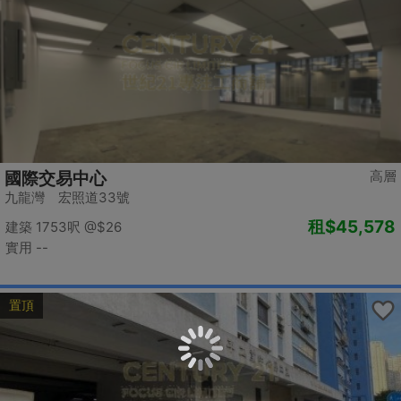
高層
國際交易中心
九龍灣 宏照道33號
租
$45,578
建築 1753呎
@$26
實用 --
置頂