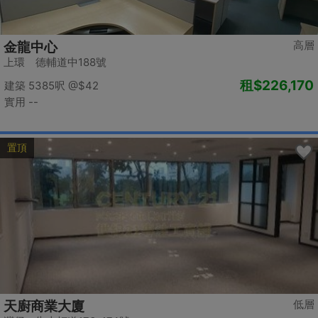
高層
金龍中心
上環 德輔道中188號
租
$226,170
建築 5385呎
@$42
實用 --
置頂
低層
天廚商業大廈