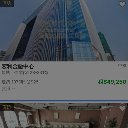
置頂
中層
宏利金融中心
觀塘 偉業街223-231號
租
$49,250
建築 1970呎
@$25
實用 --
置頂