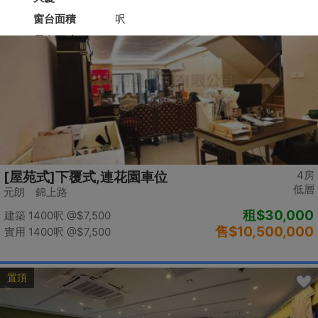
置頂
4房
[屋苑式]下覆式,連花園車位
低層
元朗 錦上路
租
$30,000
建築 1400呎
@$7,500
售
$10,500,000
實用 1400呎
@$7,500
置頂