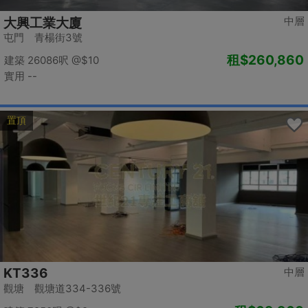
中層
大興工業大廈
屯門 青楊街3號
租
$260,860
建築 26086呎
@$10
實用 --
置頂
KT336
中層
觀塘 觀塘道334-336號