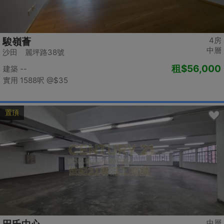
4房
駿嶺薈
中層
沙田 麗坪路38號
租
$56,000
建築 --
實用 1588呎
@$35
置頂
中層