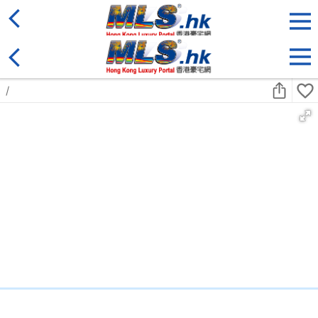
地區
售盤
類別
更多
收藏
搜尋條件:
售盤
黃金置頂
4房
天鑄
中層
何文田 佛光街23號