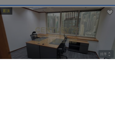
置頂
排序
高層
中遠大廈
上環 皇后大道中183號
租
$85,842
建築 2259呎
@$38
實用 --
置頂