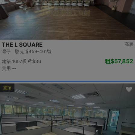
THE L SQUARE
高層
灣仔 駱克道459-461號
租
$57,852
建築 1607呎
@$36
實用 --
置頂