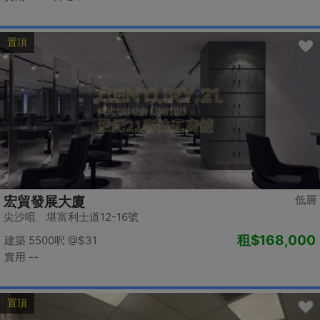
置頂
低層
宏貿發展大廈
尖沙咀 堪富利士道12-16號
租
$168,000
建築 5500呎
@$31
實用 --
置頂