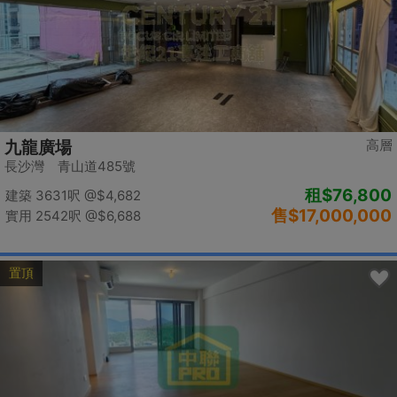
高層
九龍廣場
長沙灣 青山道485號
租
$76,800
建築 3631呎
@$4,682
售
$17,000,000
實用 2542呎
@$6,688
置頂