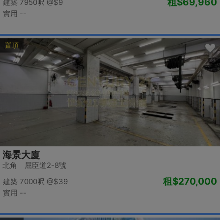
租
$69,960
建築 7950呎
@$9
實用 --
置頂
海景大廈
北角 屈臣道2-8號
租
$270,000
建築 7000呎
@$39
實用 --