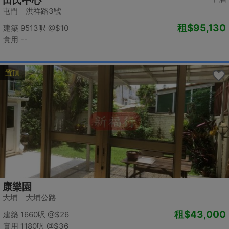
田氏中心
屯門 洪祥路3號
租
$95,130
建築 9513呎
@$10
實用 --
置頂
康樂園
大埔 大埔公路
租
$43,000
建築 1660呎
@$26
實用 1180呎
@$36