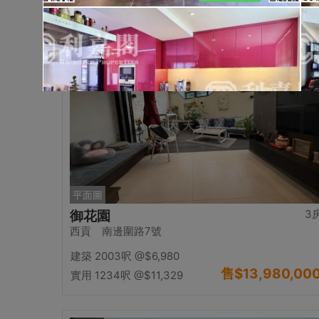
售
$15,000,00
實用 --
置頂
平面圖
3
御花園
西貢 南邊圍路7號
建築 2003呎
@$6,980
售
$13,980,00
實用 1234呎
@$11,329