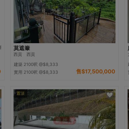
層
莫遮輋
西貢 西貢
建築 2100呎
@$8,333
0
售
$17,500,000
實用 2100呎
@$8,333
置頂