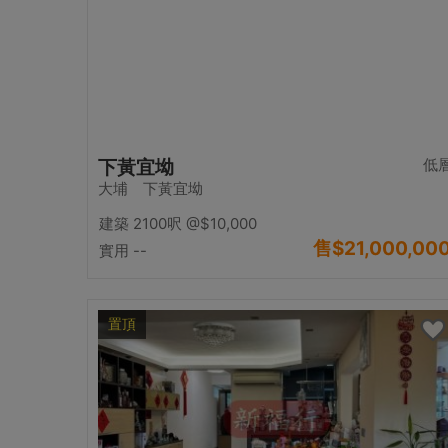
低
下黃宜坳
大埔 下黃宜坳
建築 2100呎
@$10,000
售
$21,000,00
實用 --
置頂