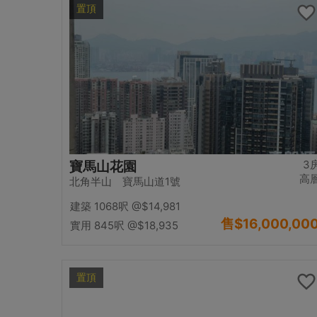
置頂
3
寶馬山花園
高
北角半山 寶馬山道1號
建築 1068呎
@$14,981
售
$16,000,00
實用 845呎
@$18,935
置頂