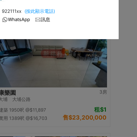
售
$12,500,000
實用 1058呎
@$11,815
置頂
3房
康樂園
大埔 大埔公路
租
$1
建築 1950呎
@$11,897
售
$23,200,000
實用 1389呎
@$16,703