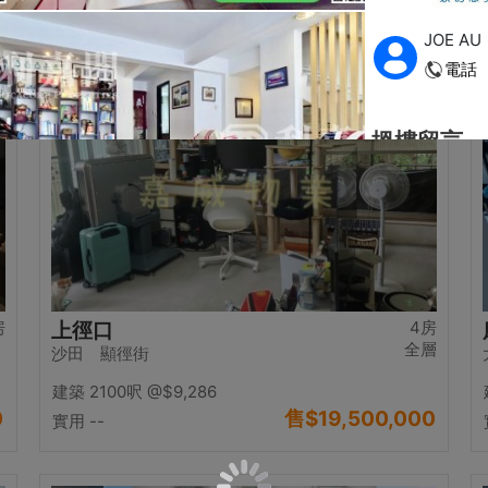
0
售
$17,000,000
實用 2542呎
@$6,688
置頂
房
4房
上徑口
全層
沙田 顯徑街
建築 2100呎
@$9,286
0
售
$19,500,000
實用 --