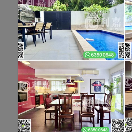
大埔 大埔頭村
建築 1400呎
@$9,500
售
$13,300,00
實用 --
置頂
4
慶徑石
西貢 慶徑石
建築 2100呎
@$7,143