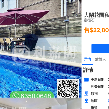
樓盤
主頁
豪宅 租/售
豪宅成交
一手豪宅
豪宅市場消
類別
面積
間隔
黃金置頂
層
4房
西貢近路樓新全幢