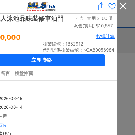
收藏
|
免費業主放盤
|
業主刪除樓盤
|
代理登入
|
ENG
息
豪宅論壇
刊登廣告
按揭計算
印花稅
排序
搜尋結果：
5883
個 / 有相：
5788
個
黃金置頂
4房
上徑口