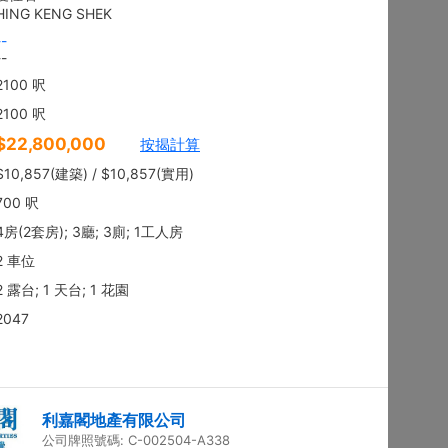
地下
沙田 顯徑街
建築 2100呎
@$9,281
售
$19,490,000
實用 --
置頂
3房
東方花園
低層
何文田 太子道西236-238號
建築 1350呎
@$9,259