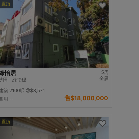
置頂
5房
綠怡居
全層
沙田 綠怡徑
建築 2100呎
@$8,571
售
$18,000,000
實用 --
置頂