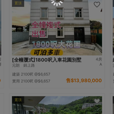
置頂
房
4房
[全幢覆式]1800呎入車花園別墅
層
A
元朗 錦上路
建築 2100呎
@$6,657
0
售
$13,980,000
實用 2100呎
@$6,657
置頂