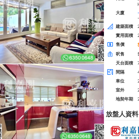
全層
西貢
建築 2100呎
@$5,714
0
售
$12,000,000
實用 --
置頂
房
高層
九龍廣場
長沙灣 青山道485號
租
$76,800
建築 3631呎
@$4,682