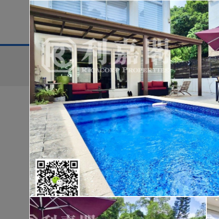
地區
售盤
搜尋條件:
售盤
黃金置頂
低
華樂豪庭