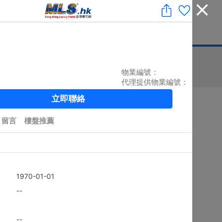
收藏
|
免費業主放盤
|
業主刪除樓盤
|
代理登入
|
ENG
息
豪宅論壇
刊登廣告
按揭計算
印花稅
排序
搜尋結果：
5890
個 / 有相：
5793
個
黃金置頂
4房
上徑口