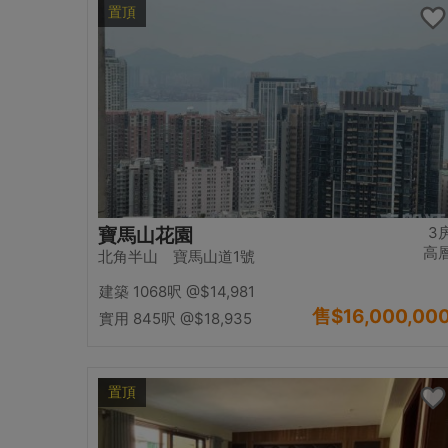
置頂
3
寶馬山花園
高
北角半山 寶馬山道1號
建築 1068呎
@$14,981
售
$16,000,00
實用 845呎
@$18,935
置頂