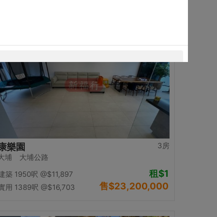
售
$12,500,000
實用 1058呎
@$11,815
置頂
3房
康樂園
大埔 大埔公路
租
$1
建築 1950呎
@$11,897
售
$23,200,000
實用 1389呎
@$16,703