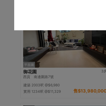
售
$15,000,00
實用 --
置頂
平面圖
3
御花園
西貢 南邊圍路7號
建築 2003呎
@$6,980
售
$13,980,00
實用 1234呎
@$11,329