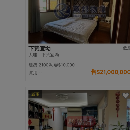
低
下黃宜坳
大埔 下黃宜坳
建築 2100呎
@$10,000
售
$21,000,00
實用 --
置頂