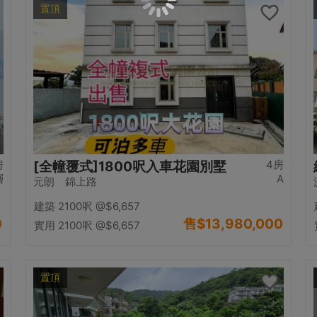
置頂
房
4房
[全幢覆式]1800呎入車花園別墅
層
A
元朗 錦上路
建築 2100呎
@$6,657
0
售
$13,980,000
實用 2100呎
@$6,657
置頂