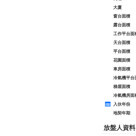
全層
西貢
建築 2100呎
@$5,714
0
售
$12,000,000
實用 --
置頂
房
高層
九龍廣場
長沙灣 青山道485號
租
$76,800
建築 3631呎
@$4,682