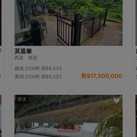
層
莫遮輋
西貢 西貢
建築 2100呎
@$8,333
0
售
$17,500,000
實用 2100呎
@$8,333
置頂