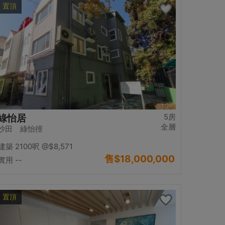
置頂
5房
綠怡居
全層
沙田 綠怡徑
建築 2100呎
@$8,571
售
$18,000,000
實用 --
置頂