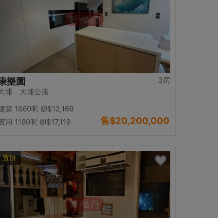
3房
康樂園
大埔 大埔公路
建築 1660呎
@$12,169
售
$20,200,000
實用 1180呎
@$17,119
置頂