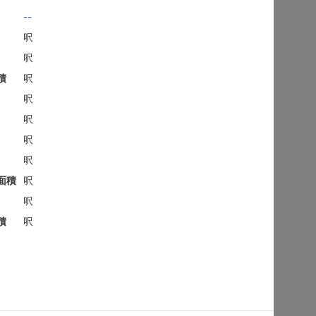
地下
沙田 顯徑街
建築 2100呎
@$9,281
售
$19,490,000
實用 --
置頂
3房
東方花園
低層
何文田 太子道西236-238號
建築 1350呎
@$9,259