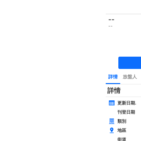
樓盤
主頁
豪宅 租/售
豪宅成交
一手豪宅
豪宅市場消
類別
面積
間隔
黃金置頂
層
4房
西貢近路樓新全幢