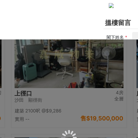
0
售
$17,000,000
實用 2542呎
@$6,688
置頂
房
4房
上徑口
全層
沙田 顯徑街
建築 2100呎
@$9,286
0
售
$19,500,000
實用 --