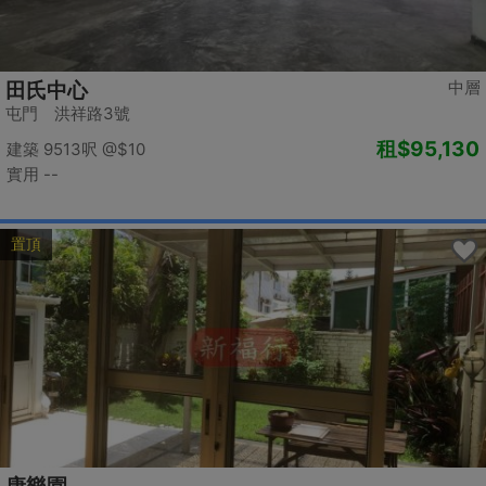
中層
田氏中心
屯門 洪祥路3號
租
$95,130
建築 9513呎
@$10
實用 --
置頂