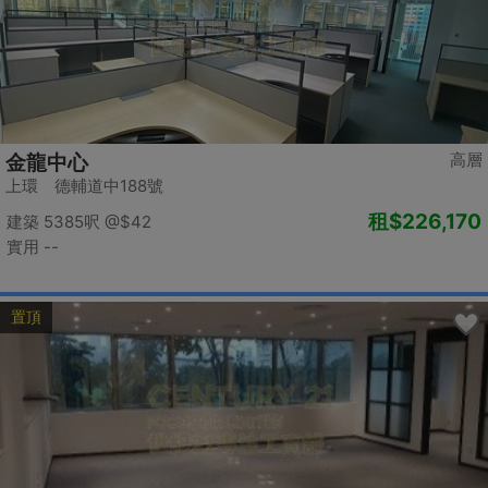
高層
金龍中心
上環 德輔道中188號
租
$226,170
建築 5385呎
@$42
實用 --
置頂