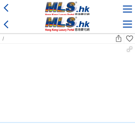
地區
售盤
類別
更多
收藏
搜尋條件:
售盤
黃金置頂
標準2100呎村屋
元朗 標準2100呎村屋 4房4套