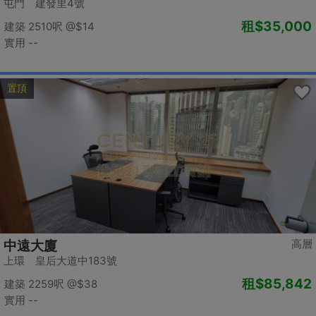
屯門 建發里4號
租
$35,000
建築 2510呎
@$14
實用 --
置頂
高層
中遠大廈
上環 皇后大道中183號
租
$85,842
建築 2259呎
@$38
實用 --