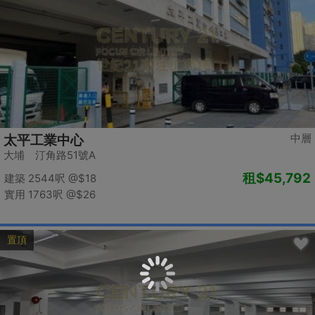
中層
太平工業中心
大埔 汀角路51號A
租
$45,792
建築 2544呎
@$18
實用 1763呎
@$26
置頂