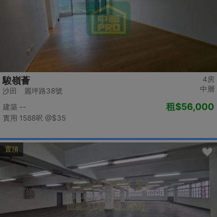
4房
駿嶺薈
中層
沙田 麗坪路38號
租
$56,000
建築 --
實用 1588呎
@$35
置頂