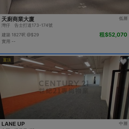
低層
天廚商業大廈
灣仔 告士打道173-174號
租
$52,070
建築 1827呎
@$29
實用 --
置頂
LANE UP
中層