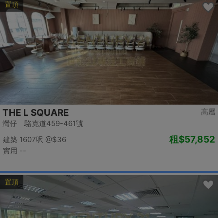
置頂
THE L SQUARE
高層
灣仔 駱克道459-461號
租
$57,852
建築 1607呎
@$36
實用 --
置頂