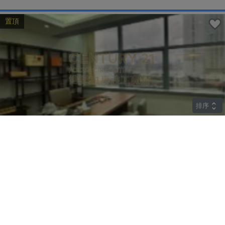
置頂
排序
中層
華懋廣場
上環 德輔道中135-137號
租
$85,890
建築 2045呎
@$42
實用 --
置頂