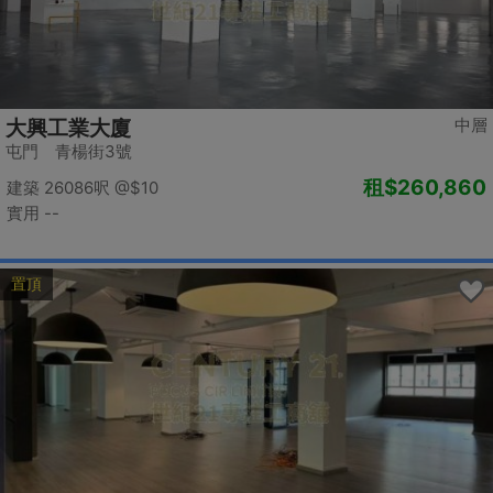
中層
大興工業大廈
屯門 青楊街3號
租
$260,860
建築 26086呎
@$10
實用 --
置頂