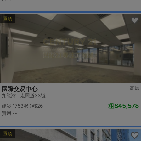
置頂
高層
國際交易中心
九龍灣 宏照道33號
租
$45,578
建築 1753呎
@$26
實用 --
置頂