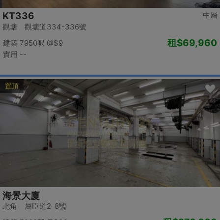
KT336
中層
觀塘 觀塘道334-336號
租
$69,960
建築 7950呎
@$9
實用 --
置頂
海景大廈
北角 屈臣道2-8號