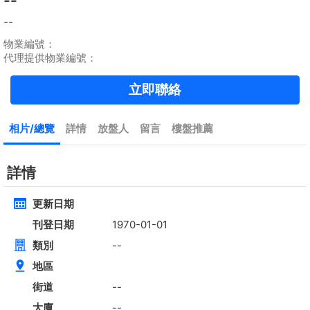
租
$35,000
建築 2100呎
@$17
實用 --
置頂
4房
[屋苑式]下覆式,連花園車位
低層
元朗 錦上路
租
$30,000
建築 1400呎
@$7,500
售
$10,500,000
實用 1400呎
@$7,500