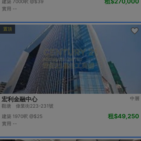
租
$270,000
建築 7000呎
@$39
實用 --
置頂
中層
宏利金融中心
觀塘 偉業街223-231號
租
$49,250
建築 1970呎
@$25
實用 --