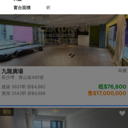
置頂
高層
九龍廣場
長沙灣 青山道485號
租
$76,800
建築 3631呎
@$4,682
售
$17,000,000
實用 2542呎
@$6,688
置頂