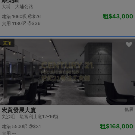
康樂園
大埔 大埔公路
租
$43,000
建築 1660呎
@$26
實用 1180呎
@$36
置頂
低層
宏貿發展大廈
尖沙咀 堪富利士道12-16號
租
$168,000
建築 5500呎
@$31
實用 --