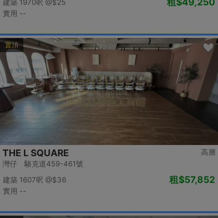
租
$49,250
建築 1970呎
@$25
實用 --
置頂
THE L SQUARE
高層
灣仔 駱克道459-461號
租
$57,852
建築 1607呎
@$36
實用 --