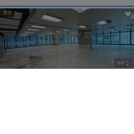
置頂
排序
CRYSTAL
中層
觀塘 巧明街77號
租
$274,400
建築 9800呎
@$28
實用 --
置頂