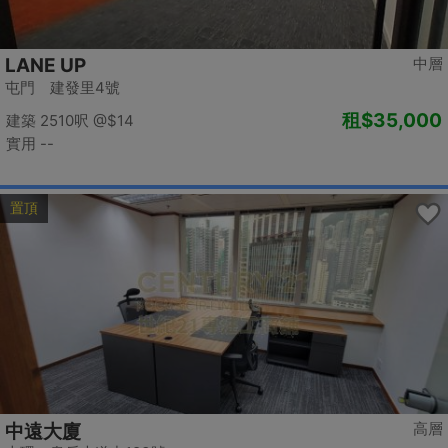
LANE UP
中層
屯門 建發里4號
租
$35,000
建築 2510呎
@$14
實用 --
置頂
高層
中遠大廈