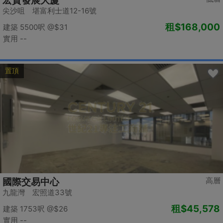
宏貿發展大廈
尖沙咀 堪富利士道12-16號
租
$168,000
建築 5500呎
@$31
實用 --
置頂
高層
國際交易中心
九龍灣 宏照道33號
租
$45,578
建築 1753呎
@$26
實用 --