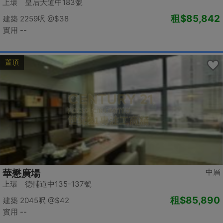
上環 皇后大道中183號
租
$85,842
建築 2259呎
@$38
實用 --
置頂
中層
華懋廣場
上環 德輔道中135-137號
租
$85,890
建築 2045呎
@$42
實用 --