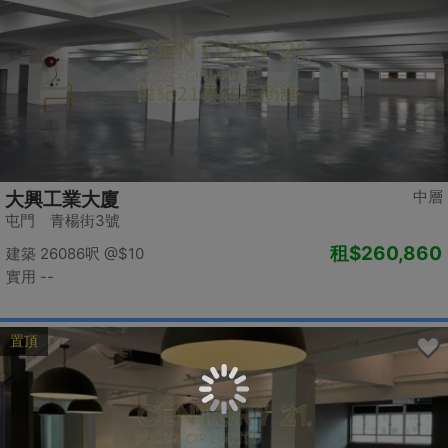
中層
大興工業大廈
屯門 青楊街3號
租
$260,860
建築 26086呎
@$10
實用 --
置頂