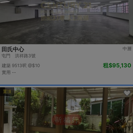
中層
田氏中心
屯門 洪祥路3號
租
$95,130
建築 9513呎
@$10
實用 --
置頂