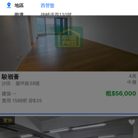
置頂
4房
駿嶺薈
中層
沙田 麗坪路38號
租
$56,000
建築 --
實用 1588呎
@$35
置頂