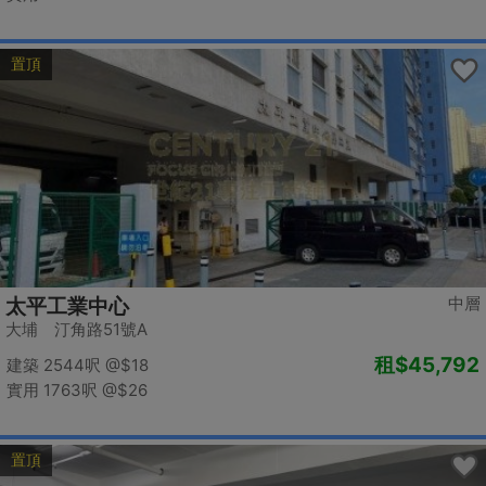
置頂
中層
太平工業中心
大埔 汀角路51號A
租
$45,792
建築 2544呎
@$18
實用 1763呎
@$26
置頂