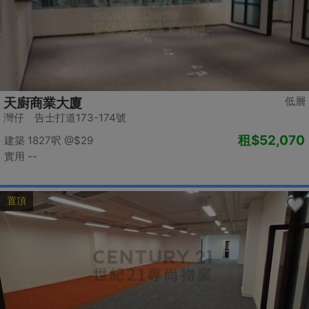
低層
天廚商業大廈
灣仔 告士打道173-174號
租
$52,070
建築 1827呎
@$29
實用 --
置頂