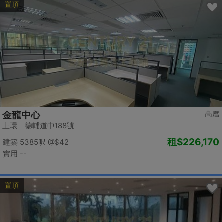
置頂
高層
金龍中心
上環 德輔道中188號
租
$226,170
建築 5385呎
@$42
實用 --
置頂