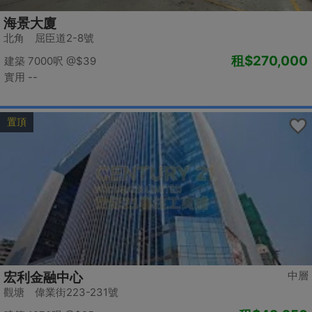
海景大廈
北角 屈臣道2-8號
租
$270,000
建築 7000呎
@$39
實用 --
置頂
中層
宏利金融中心
觀塘 偉業街223-231號