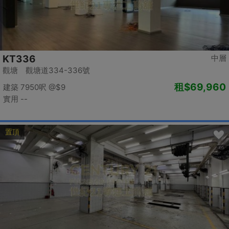
KT336
中層
觀塘 觀塘道334-336號
租
$69,960
建築 7950呎
@$9
實用 --
置頂