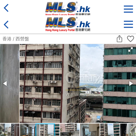
地區
售盤
類別
更多
收藏
搜尋條件:
售盤
黃金置頂
標準2100呎村屋
元朗 標準2100呎村屋 4房4套