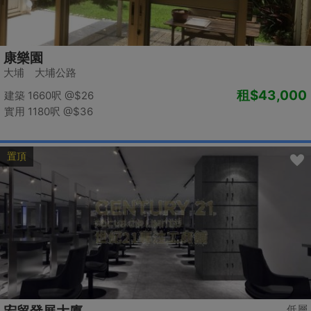
康樂園
大埔 大埔公路
租
$43,000
建築 1660呎
@$26
實用 1180呎
@$36
置頂
低層