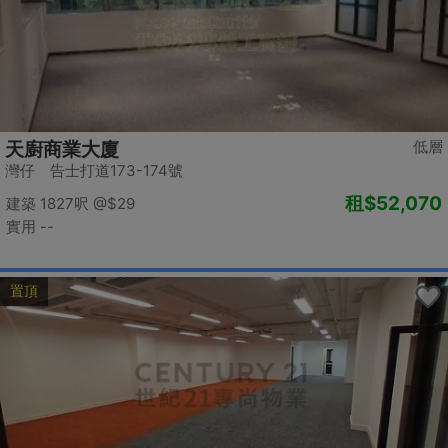
低層
天廚商業大廈
灣仔 告士打道173-174號
租
$52,070
建築 1827呎
@$29
實用 --
置頂