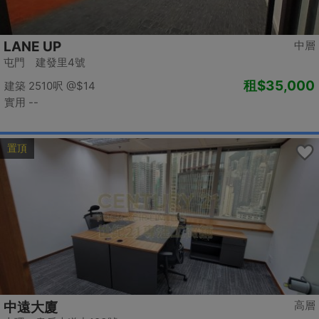
LANE UP
中層
屯門 建發里4號
租
$35,000
建築 2510呎
@$14
實用 --
置頂
高層
中遠大廈