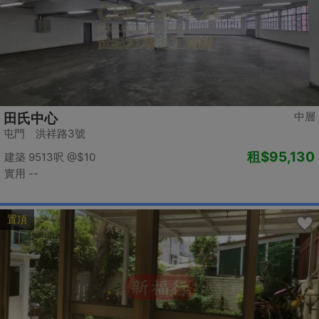
中層
田氏中心
屯門 洪祥路3號
租
$95,130
建築 9513呎
@$10
實用 --
置頂