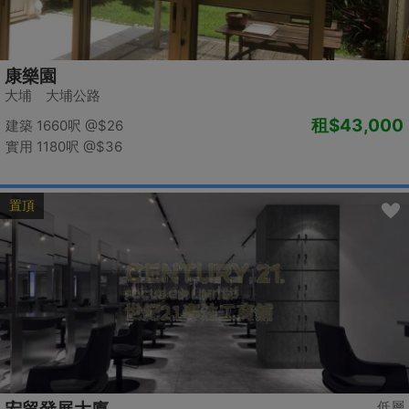
康樂園
大埔 大埔公路
租
$43,000
建築 1660呎
@$26
實用 1180呎
@$36
置頂
低層