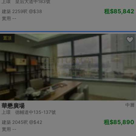
上環 皇后大道中183號
租
$85,842
建築 2259呎
@$38
實用 --
置頂
中層
華懋廣場
上環 德輔道中135-137號
租
$85,890
建築 2045呎
@$42
實用 --