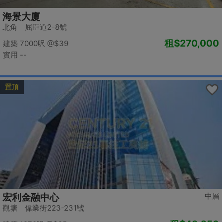
海景大廈
北角 屈臣道2-8號
租
$270,000
建築 7000呎
@$39
實用 --
置頂
中層
宏利金融中心
觀塘 偉業街223-231號