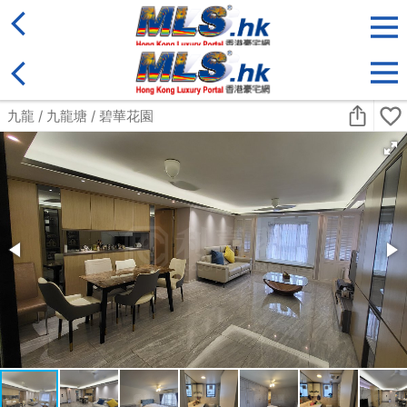
地區
售盤
類別
更多
收藏
搜尋條件:
售盤
黃金置頂
標準2100呎村屋
元朗 標準2100呎村屋 4房4套