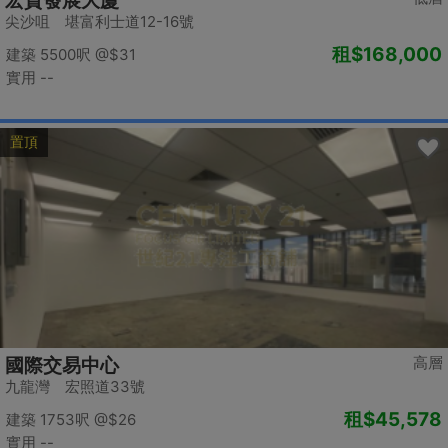
宏貿發展大廈
尖沙咀 堪富利士道12-16號
租
$168,000
建築 5500呎
@$31
實用 --
置頂
高層
國際交易中心
九龍灣 宏照道33號
租
$45,578
建築 1753呎
@$26
實用 --