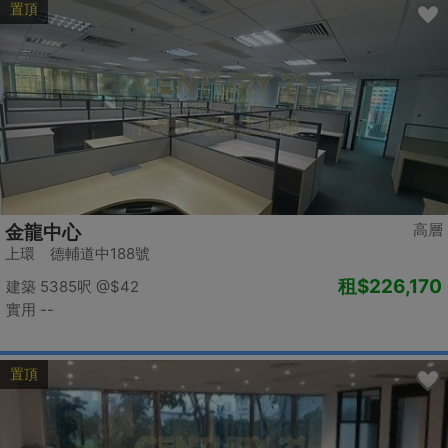
置頂
高層
金龍中心
上環 德輔道中188號
租
$226,170
建築 5385呎
@$42
實用 --
置頂