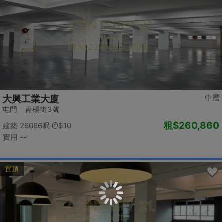
中層
大興工業大廈
屯門 青楊街3號
租
$260,860
建築 26086呎
@$10
實用 --
置頂