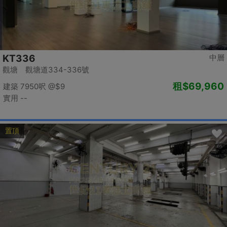
KT336
中層
觀塘 觀塘道334-336號
租
$69,960
建築 7950呎
@$9
實用 --
置頂