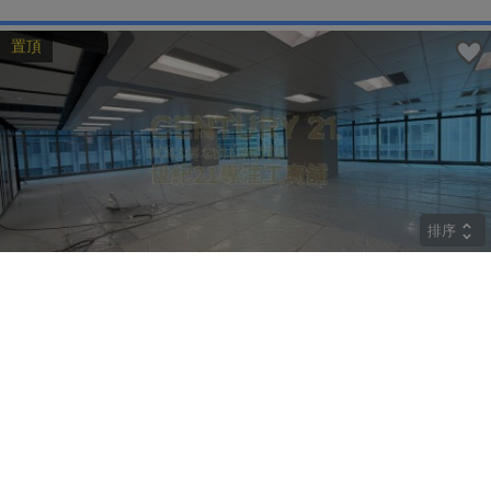
置頂
排序
CRYSTAL
中層
觀塘 巧明街77號
租
$274,400
建築 9800呎
@$28
實用 --
置頂