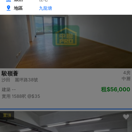
置頂
4房
駿嶺薈
中層
沙田 麗坪路38號
租
$56,000
建築 --
實用 1588呎
@$35
置頂