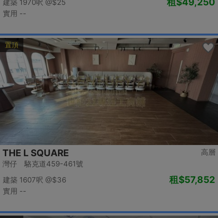
租
$49,250
建築 1970呎
@$25
實用 --
置頂
THE L SQUARE
高層
灣仔 駱克道459-461號
租
$57,852
建築 1607呎
@$36
實用 --