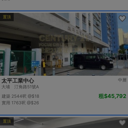
置頂
中層
太平工業中心
大埔 汀角路51號A
租
$45,792
建築 2544呎
@$18
實用 1763呎
@$26
置頂