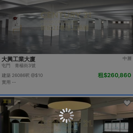
中層
大興工業大廈
屯門 青楊街3號
租
$260,860
建築 26086呎
@$10
實用 --
置頂