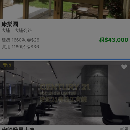
康樂園
大埔 大埔公路
租
$43,000
建築 1660呎
@$26
實用 1180呎
@$36
置頂
低層