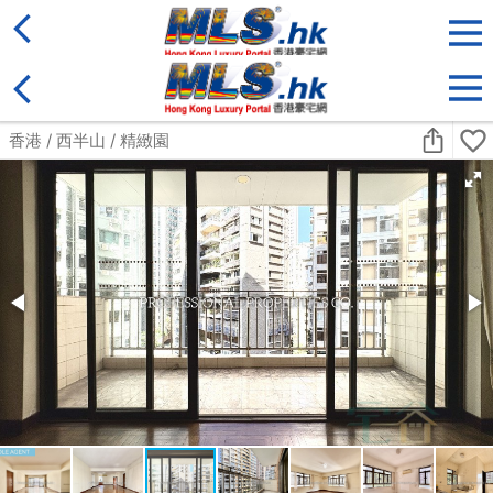
地區
售盤
類別
更多
收藏
搜尋條件:
售盤
黃金置頂
標準2100呎村屋
元朗 標準2100呎村屋 4房4套