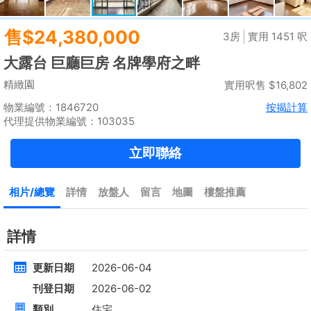
租
$35,000
建築 2100呎
@$17
實用 --
置頂
高層
九龍廣場
長沙灣 青山道485號
租
$76,800
建築 3631呎
@$4,682
售
$17,000,000
實用 2542呎
@$6,688