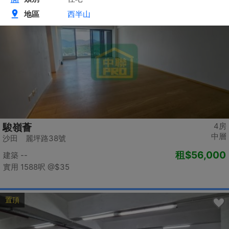
置頂
4房
駿嶺薈
中層
沙田 麗坪路38號
租
$56,000
建築 --
實用 1588呎
@$35
置頂