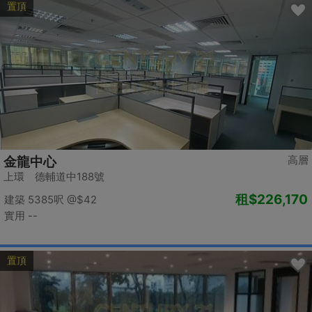
置頂
高層
金龍中心
上環 德輔道中188號
租
$226,170
建築 5385呎
@$42
實用 --
置頂