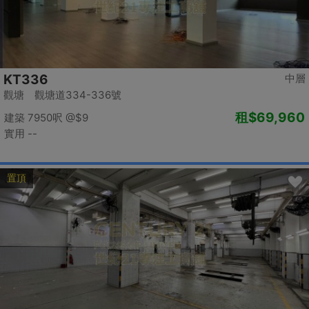
KT336
中層
觀塘 觀塘道334-336號
租
$69,960
建築 7950呎
@$9
實用 --
置頂