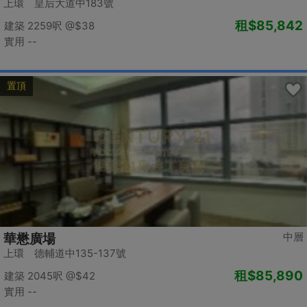
上環 皇后大道中183號
租
$85,842
建築 2259呎
@$38
實用 --
置頂
中層
華懋廣場
上環 德輔道中135-137號
租
$85,890
建築 2045呎
@$42
實用 --