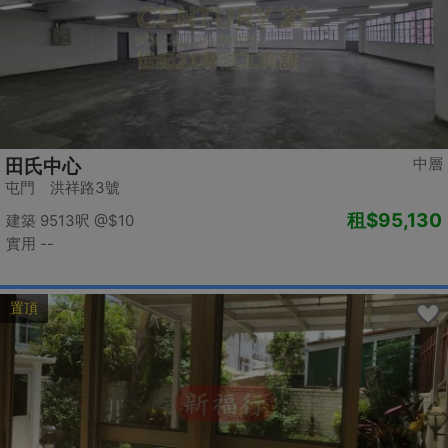
中層
田氏中心
屯門 洪祥路3號
租
$95,130
建築 9513呎
@$10
實用 --
置頂