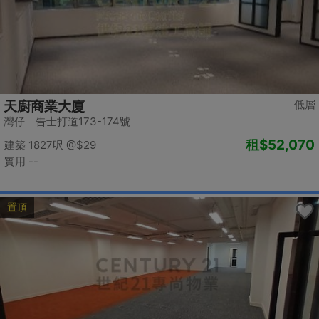
低層
天廚商業大廈
灣仔 告士打道173-174號
租
$52,070
建築 1827呎
@$29
實用 --
置頂