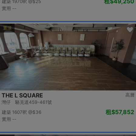
租
$49,250
建築 1970呎
@$25
實用 --
置頂
THE L SQUARE
高層
灣仔 駱克道459-461號
租
$57,852
建築 1607呎
@$36
實用 --