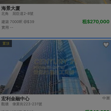
海景大廈
北角 屈臣道2-8號
租
$270,000
建築 7000呎
@$39
實用 --
置頂
中層
宏利金融中心
觀塘 偉業街223-231號