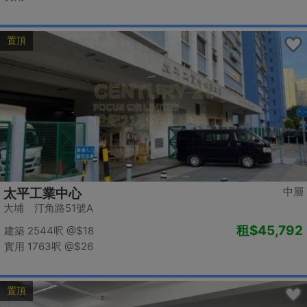
置頂
中層
太平工業中心
大埔 汀角路51號A
租
$45,792
建築 2544呎
@$18
實用 1763呎
@$26
置頂