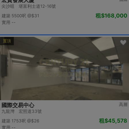
宏貿發展大廈
尖沙咀 堪富利士道12-16號
租
$168,000
建築 5500呎
@$31
實用 --
置頂
高層
國際交易中心
九龍灣 宏照道33號
租
$45,578
建築 1753呎
@$26
實用 --