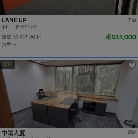
LANE UP
中層
屯門 建發里4號
租
$35,000
建築 2510呎
@$14
實用 --
置頂
高層
中遠大廈