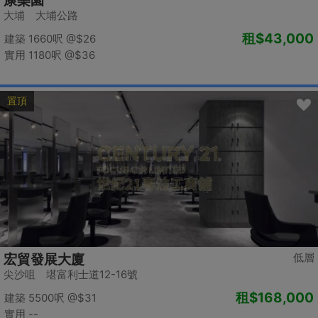
康樂園
大埔 大埔公路
租
$43,000
建築 1660呎
@$26
實用 1180呎
@$36
置頂
低層
宏貿發展大廈
尖沙咀 堪富利士道12-16號
租
$168,000
建築 5500呎
@$31
實用 --