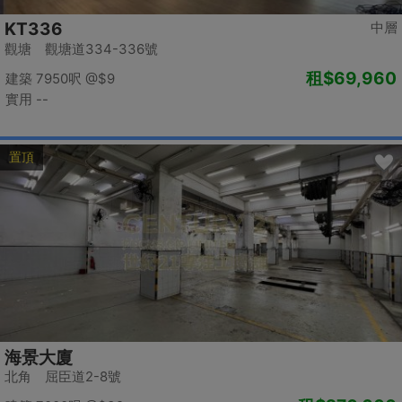
KT336
中層
觀塘 觀塘道334-336號
租
$69,960
建築 7950呎
@$9
實用 --
置頂
海景大廈
北角 屈臣道2-8號