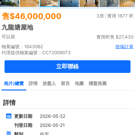
租
$35,000
建築 2100呎
@$17
實用 --
置頂
4房
[屋苑式]下覆式,連花園車位
低層
元朗 錦上路
租
$30,000
建築 1400呎
@$7,500
售
$10,500,000
實用 1400呎
@$7,500