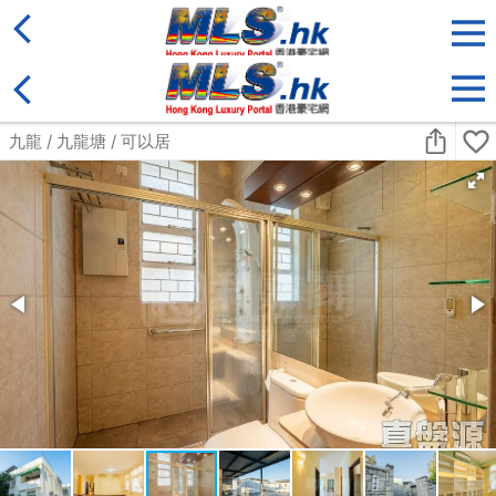
地區
售盤
類別
更多
收藏
搜尋條件:
售盤
黃金置頂
標準2100呎村屋
元朗 標準2100呎村屋 4房4套