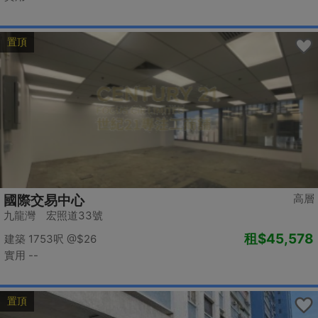
置頂
高層
國際交易中心
九龍灣 宏照道33號
租
$45,578
建築 1753呎
@$26
實用 --
置頂