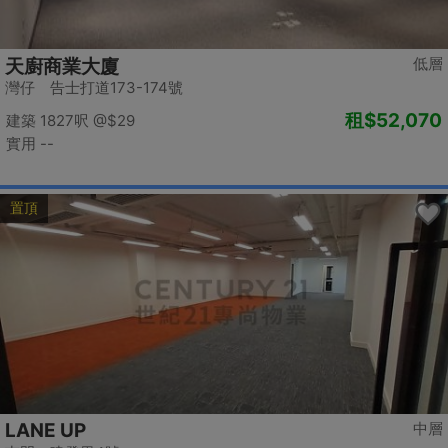
低層
天廚商業大廈
灣仔 告士打道173-174號
租
$52,070
建築 1827呎
@$29
實用 --
置頂
LANE UP
中層