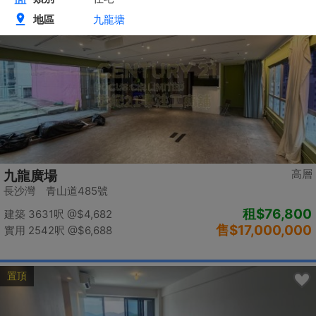
置頂
高層
九龍廣場
長沙灣 青山道485號
租
$76,800
建築 3631呎
@$4,682
售
$17,000,000
實用 2542呎
@$6,688
置頂