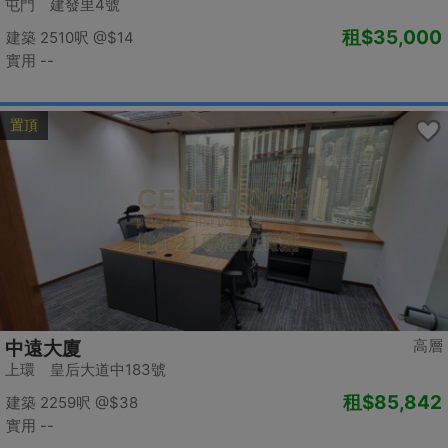
屯門 建發里4號
租
$35,000
建築 2510呎
@$14
實用 --
置頂
高層
中遠大廈
上環 皇后大道中183號
租
$85,842
建築 2259呎
@$38
實用 --