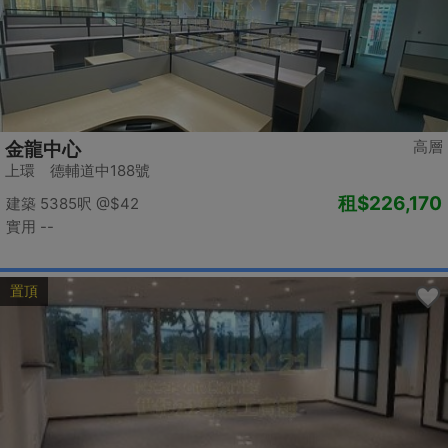
高層
金龍中心
上環 德輔道中188號
租
$226,170
建築 5385呎
@$42
實用 --
置頂