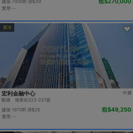
租
$270,000
建築 7000呎
@$39
實用 --
置頂
中層
宏利金融中心
觀塘 偉業街223-231號
租
$49,250
建築 1970呎
@$25
實用 --