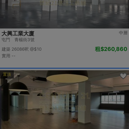
中層
大興工業大廈
屯門 青楊街3號
租
$260,860
建築 26086呎
@$10
實用 --
置頂