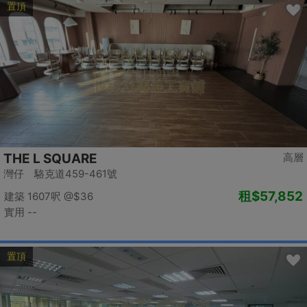
置頂
THE L SQUARE
高層
灣仔 駱克道459-461號
租
$57,852
建築 1607呎
@$36
實用 --
置頂