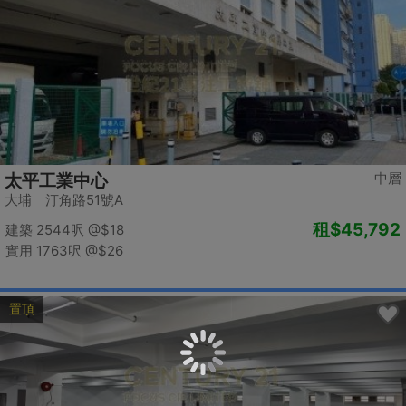
中層
太平工業中心
大埔 汀角路51號A
租
$45,792
建築 2544呎
@$18
實用 1763呎
@$26
置頂