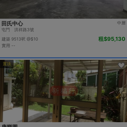
中層
田氏中心
屯門 洪祥路3號
租
$95,130
建築 9513呎
@$10
實用 --
置頂