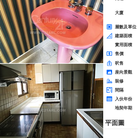
全層
西貢
建築 2100呎
@$5,714
0
售
$12,000,000
實用 --
置頂
層
3房
東方花園
低層
何文田 太子道西236-238號
0
建築 1350呎
@$9,259