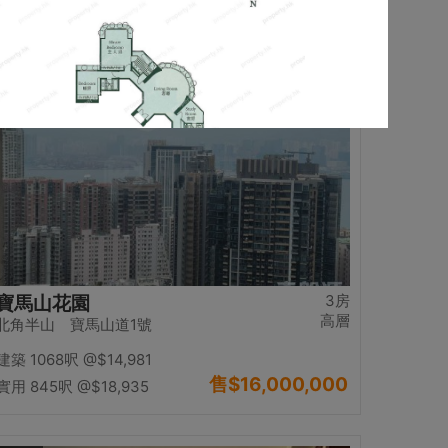
售
$13,980,000
實用 1234呎
@$11,329
置頂
3房
寶馬山花園
高層
北角半山 寶馬山道1號
建築 1068呎
@$14,981
售
$16,000,000
實用 845呎
@$18,935