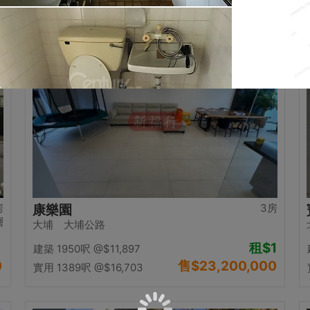
0
售
$12,500,000
實用 1058呎
@$11,815
置頂
房
3房
康樂園
層
大埔 大埔公路
租
$1
建築 1950呎
@$11,897
0
售
$23,200,000
實用 1389呎
@$16,703