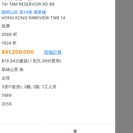
地下
沙田 顯徑街
建築 2100呎
@$9,281
售
$19,490,000
實用 --
置頂
平面圖
3房
御花園
西貢 南邊圍路7號
建築 2003呎
@$6,980