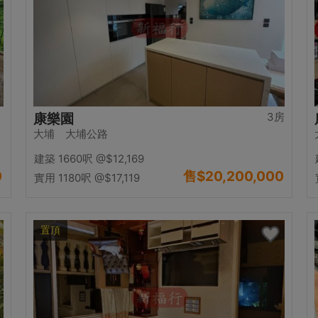
3房
康樂園
大埔 大埔公路
建築 1660呎
@$12,169
0
售
$20,200,000
實用 1180呎
@$17,119
置頂