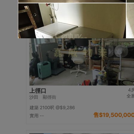
售
$17,000,00
實用 2542呎
@$6,688
置頂
4
上徑口
全
沙田 顯徑街
建築 2100呎
@$9,286
售
$19,500,00
實用 --