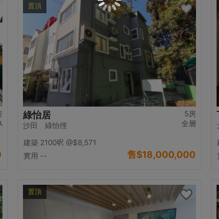
置頂
房
5房
綠怡居
A
全層
沙田 綠怡徑
建築 2100呎
@$8,571
0
售
$18,000,000
實用 --
置頂