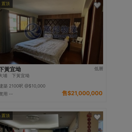
置頂
低層
下黃宜坳
大埔 下黃宜坳
建築 2100呎
@$10,000
售
$21,000,000
實用 --
置頂