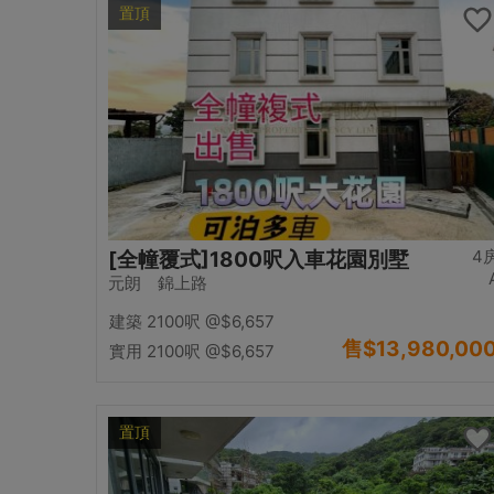
置頂
4
[全幢覆式]1800呎入車花園別墅
元朗 錦上路
建築 2100呎
@$6,657
售
$13,980,00
實用 2100呎
@$6,657
置頂