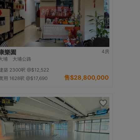
4房
康樂園
大埔 大埔公路
建築 2300呎
@$12,522
售
$28,800,000
實用 1628呎
@$17,690
置頂