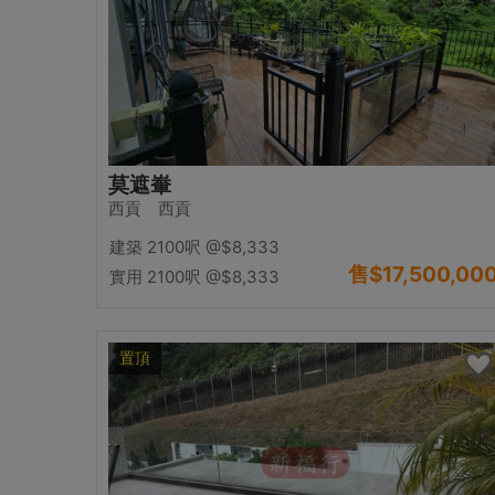
莫遮輋
西貢 西貢
建築 2100呎
@$8,333
售
$17,500,00
實用 2100呎
@$8,333
置頂