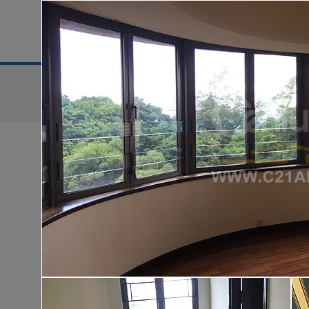
地區
售盤
搜尋條件:
售盤
黃金置頂
低
華樂豪庭