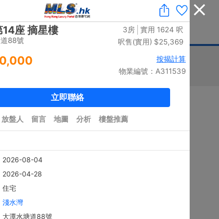
收藏
|
免費業主放盤
|
業主刪除樓盤
|
代理登入
|
ENG
息
豪宅論壇
刊登廣告
按揭計算
印花稅
排序
搜尋結果：
5882
個 / 有相：
5786
個
黃金置頂
4房
上徑口