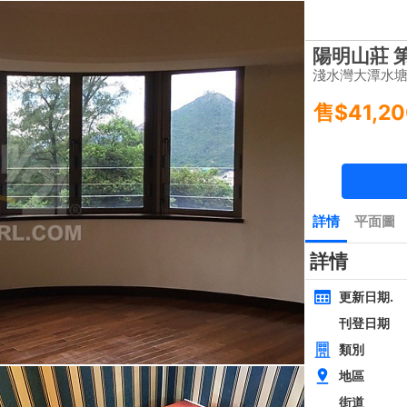
樓盤
主頁
豪宅 租/售
豪宅成交
一手豪宅
豪宅市場消
類別
面積
間隔
黃金置頂
層
4房
西貢近路樓新全幢