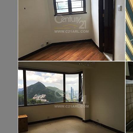
大埔 大埔頭村
建築 1400呎
@$9,500
售
$13,300,00
實用 --
置頂
高
九龍廣場
長沙灣 青山道485號
租
$76,80
建築 3631呎
@$4,682