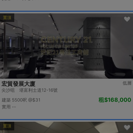
置頂
低層
宏貿發展大廈
尖沙咀 堪富利士道12-16號
租
$168,000
建築 5500呎
@$31
實用 --
置頂