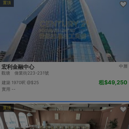
置頂
中層
宏利金融中心
觀塘 偉業街223-231號
租
$49,250
建築 1970呎
@$25
實用 --
置頂