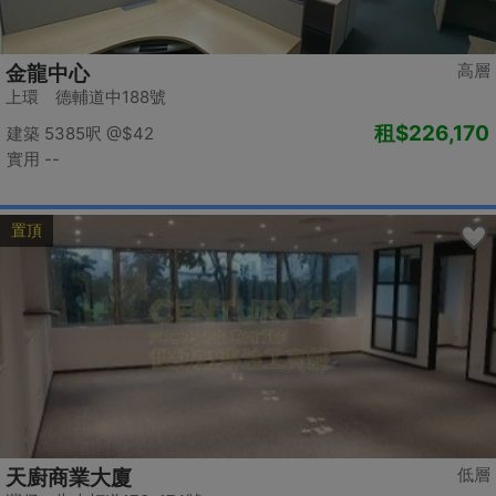
高層
金龍中心
上環 德輔道中188號
租
$226,170
建築 5385呎
@$42
實用 --
置頂
低層
天廚商業大廈