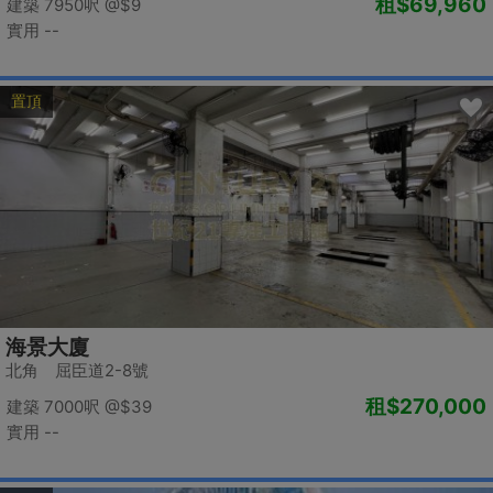
租
$69,960
建築 7950呎
@$9
實用 --
置頂
海景大廈
北角 屈臣道2-8號
租
$270,000
建築 7000呎
@$39
實用 --