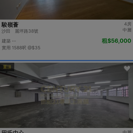
4房
駿嶺薈
中層
沙田 麗坪路38號
租
$56,000
建築 --
實用 1588呎
@$35
置頂
中層