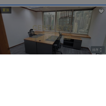
置頂
排序
高層
中遠大廈
上環 皇后大道中183號
租
$85,842
建築 2259呎
@$38
實用 --
置頂