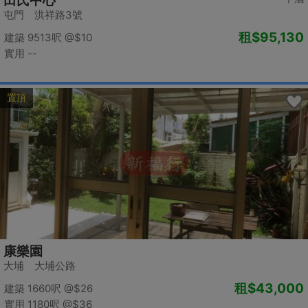
田氏中心
屯門 洪祥路3號
租
$95,130
建築 9513呎
@$10
實用 --
置頂
康樂園
大埔 大埔公路
租
$43,000
建築 1660呎
@$26
實用 1180呎
@$36