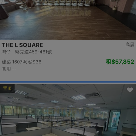
THE L SQUARE
高層
灣仔 駱克道459-461號
租
$57,852
建築 1607呎
@$36
實用 --
置頂