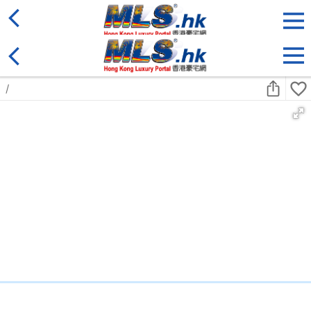
地區
售盤
類別
更多
收藏
搜尋條件:
售盤
黃金置頂
4房
天鑄
中層
何文田 佛光街23號