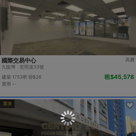
高層
國際交易中心
九龍灣 宏照道33號
租
$45,578
建築 1753呎
@$26
實用 --
置頂