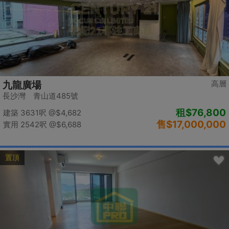
高層
九龍廣場
長沙灣 青山道485號
租
$76,800
建築 3631呎
@$4,682
售
$17,000,000
實用 2542呎
@$6,688
置頂