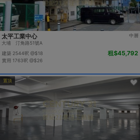
中層
太平工業中心
大埔 汀角路51號A
租
$45,792
建築 2544呎
@$18
實用 1763呎
@$26
置頂