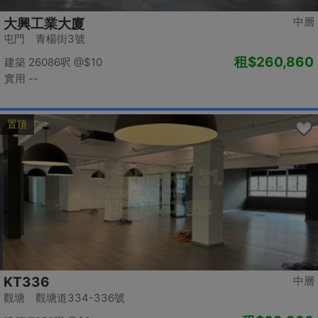
中層
大興工業大廈
屯門 青楊街3號
租
$260,860
建築 26086呎
@$10
實用 --
置頂
KT336
中層
觀塘 觀塘道334-336號