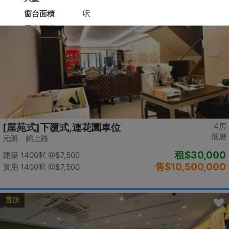
置頂
4房
[屋苑式]下覆式,連花園車位
低層
元朗 錦上路
租
$30,000
建築 1400呎
@$7,500
售
$10,500,000
實用 1400呎
@$7,500
置頂