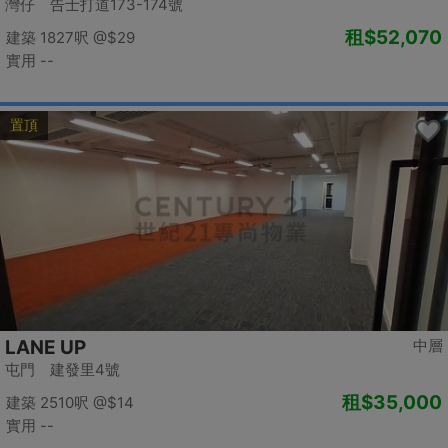
灣仔 告士打道173-174號
租
$52,070
建築 1827呎
@$29
實用 --
置頂
LANE UP
中層
屯門 建發里4號
租
$35,000
建築 2510呎
@$14
實用 --