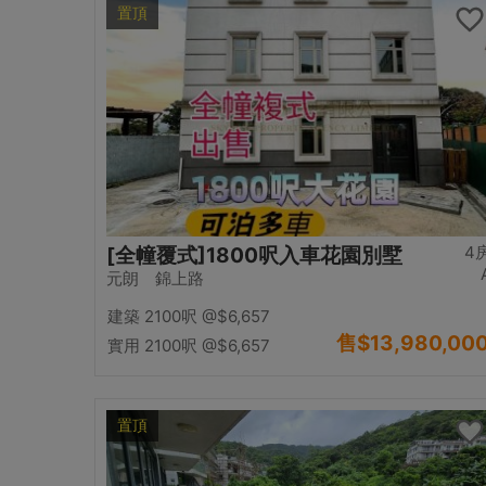
置頂
4
[全幢覆式]1800呎入車花園別墅
元朗 錦上路
建築 2100呎
@$6,657
售
$13,980,00
實用 2100呎
@$6,657
置頂