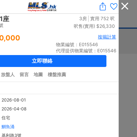
收藏
|
免費業主放盤
|
業主刪除樓盤
|
代理登入
|
ENG
息
豪宅論壇
刊登廣告
按揭計算
印花稅
排序
搜尋結果：
5882
個 / 有相：
5786
個
黃金置頂
4房
上徑口