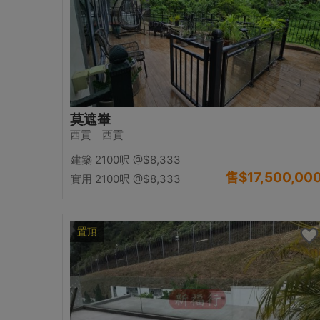
莫遮輋
西貢 西貢
建築 2100呎
@$8,333
售
$17,500,00
實用 2100呎
@$8,333
置頂