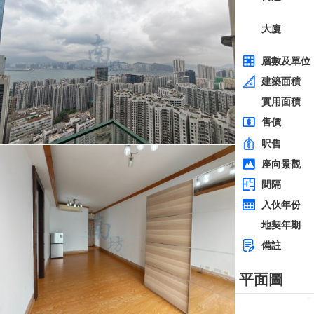
全層
西貢
建築 2100呎
@$5,714
0
售
$12,000,000
實用 --
置頂
層
3房
東方花園
低層
何文田 太子道西236-238號
0
建築 1350呎
@$9,259