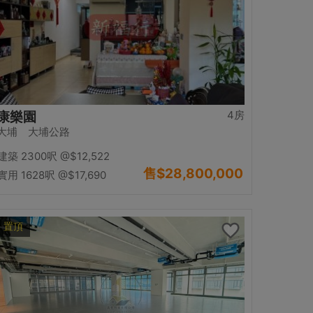
4房
康樂園
大埔 大埔公路
建築 2300呎
@$12,522
售
$28,800,000
實用 1628呎
@$17,690
置頂