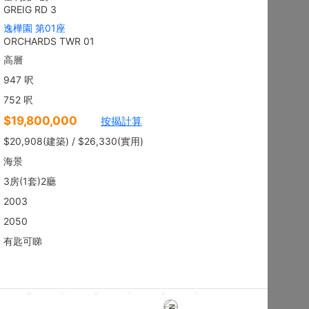
地下
沙田 顯徑街
建築 2100呎
@$9,281
售
$19,490,000
實用 --
置頂
平面圖
3房
御花園
西貢 南邊圍路7號
建築 2003呎
@$6,980