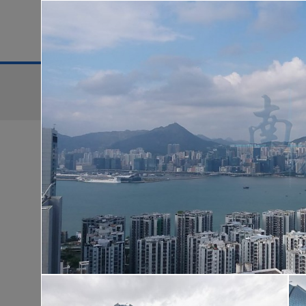
地區
售盤
搜尋條件:
售盤
黃金置頂
低
華樂豪庭