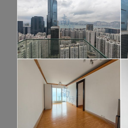
大埔 大埔頭村
建築 1400呎
@$9,500
售
$13,300,00
實用 --
置頂
高
九龍廣場
長沙灣 青山道485號
租
$76,80
建築 3631呎
@$4,682