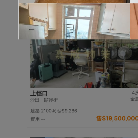
售
$17,000,00
實用 2542呎
@$6,688
置頂
4
上徑口
全
沙田 顯徑街
建築 2100呎
@$9,286
售
$19,500,00
實用 --