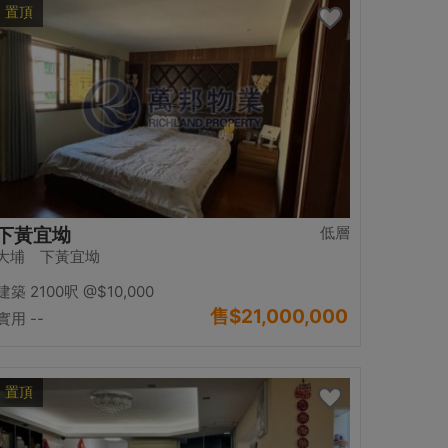
置頂
低層
下黃宜坳
大埔 下黃宜坳
建築 2100呎
@$10,000
售
$21,000,000
實用 --
置頂