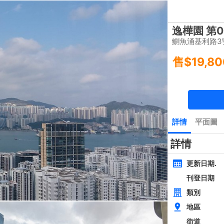
樓盤
主頁
豪宅 租/售
豪宅成交
一手豪宅
豪宅市場消
類別
面積
間隔
黃金置頂
層
4房
西貢近路樓新全幢