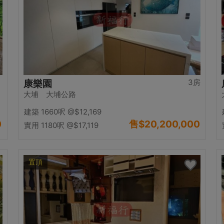
3房
康樂園
大埔 大埔公路
建築 1660呎
@$12,169
0
售
$20,200,000
實用 1180呎
@$17,119
置頂