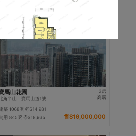
售
$13,980,000
實用 1234呎
@$11,329
置頂
3房
寶馬山花園
高層
北角半山 寶馬山道1號
建築 1068呎
@$14,981
售
$16,000,000
實用 845呎
@$18,935