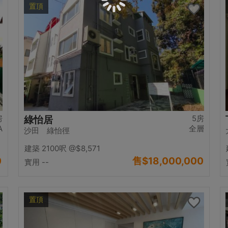
置頂
房
5房
綠怡居
A
全層
沙田 綠怡徑
建築 2100呎
@$8,571
0
售
$18,000,000
實用 --
置頂