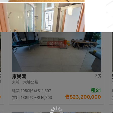
0
售
$12,500,000
實用 1058呎
@$11,815
置頂
房
3房
康樂園
層
大埔 大埔公路
租
$1
建築 1950呎
@$11,897
0
售
$23,200,000
實用 1389呎
@$16,703