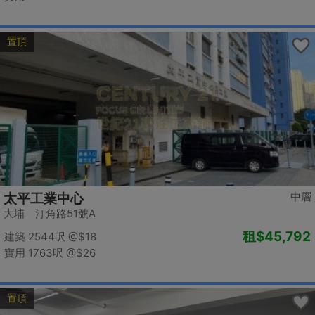
置頂
中層
太平工業中心
大埔 汀角路51號A
租
$45,792
建築 2544呎
@$18
實用 1763呎
@$26
置頂