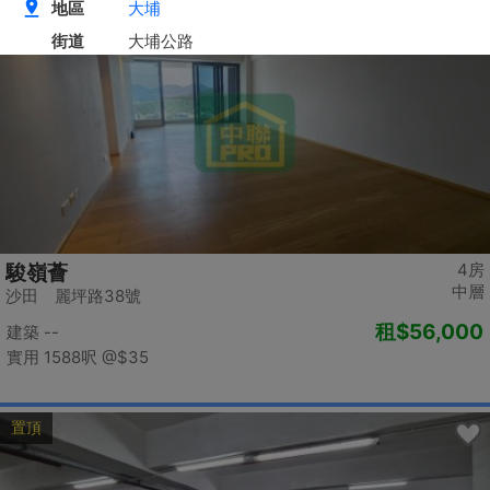
置頂
4房
駿嶺薈
中層
沙田 麗坪路38號
租
$56,000
建築 --
實用 1588呎
@$35
置頂