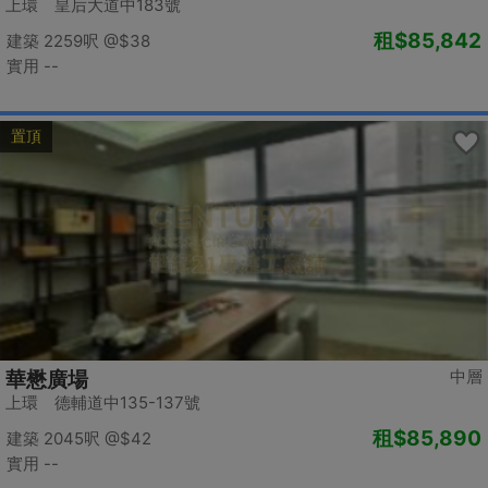
上環 皇后大道中183號
租
$85,842
建築 2259呎
@$38
實用 --
置頂
中層
華懋廣場
上環 德輔道中135-137號
租
$85,890
建築 2045呎
@$42
實用 --