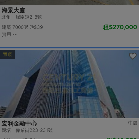
海景大廈
北角 屈臣道2-8號
租
$270,000
建築 7000呎
@$39
實用 --
置頂
中層
宏利金融中心
觀塘 偉業街223-231號