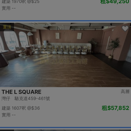
租
$49,250
建築 1970呎
@$25
實用 --
置頂
THE L SQUARE
高層
灣仔 駱克道459-461號
租
$57,852
建築 1607呎
@$36
實用 --