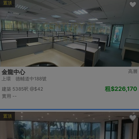
置頂
高層
金龍中心
上環 德輔道中188號
租
$226,170
建築 5385呎
@$42
實用 --
置頂