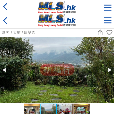
地區
售盤
類別
更多
收藏
搜尋條件:
售盤
黃金置頂
標準2100呎村屋
元朗 標準2100呎村屋 4房4套