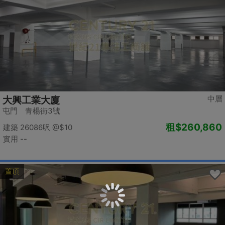
中層
大興工業大廈
屯門 青楊街3號
租
$260,860
建築 26086呎
@$10
實用 --
置頂