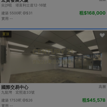
宏貿發展大廈
尖沙咀 堪富利士道12-16號
租
$168,000
建築 5500呎
@$31
實用 --
置頂
高層
國際交易中心
九龍灣 宏照道33號
租
$45,578
建築 1753呎
@$26
實用 --