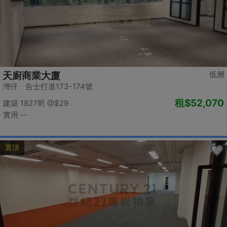
低層
天廚商業大廈
灣仔 告士打道173-174號
租
$52,070
建築 1827呎
@$29
實用 --
置頂