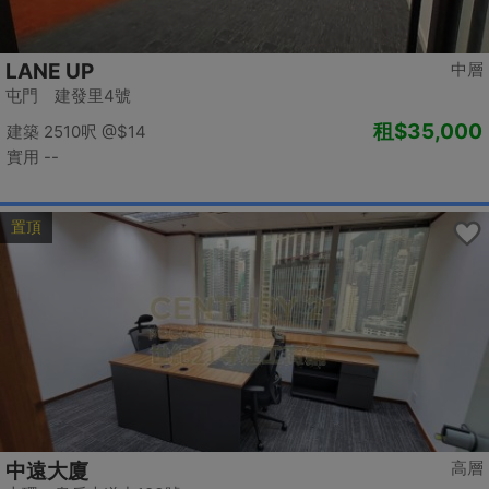
LANE UP
中層
屯門 建發里4號
租
$35,000
建築 2510呎
@$14
實用 --
置頂
高層
中遠大廈