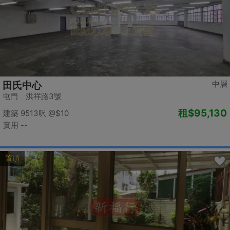
中層
田氏中心
屯門 洪祥路3號
租
$95,130
建築 9513呎
@$10
實用 --
置頂