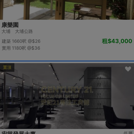
康樂園
大埔 大埔公路
租
$43,000
建築 1660呎
@$26
實用 1180呎
@$36
置頂
低層