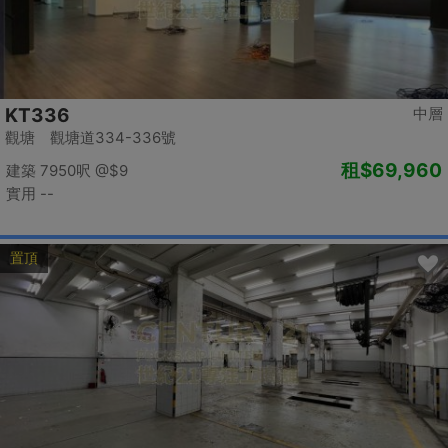
KT336
中層
觀塘 觀塘道334-336號
租
$69,960
建築 7950呎
@$9
實用 --
置頂