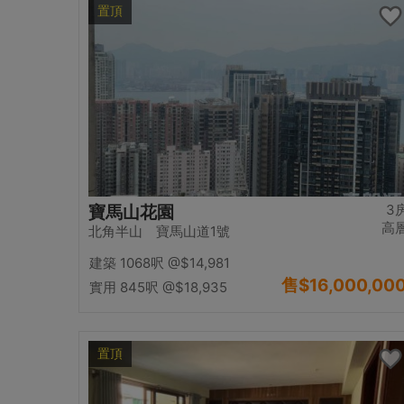
置頂
3
寶馬山花園
高
北角半山 寶馬山道1號
建築 1068呎
@$14,981
售
$16,000,00
實用 845呎
@$18,935
置頂