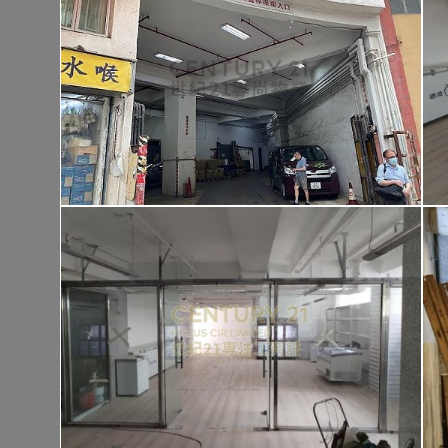
大埔 大埔頭村
建築 1400呎
@$9,500
售
$13,300,00
實用 --
置頂
4
慶徑石
西貢 慶徑石
建築 2100呎
@$7,143