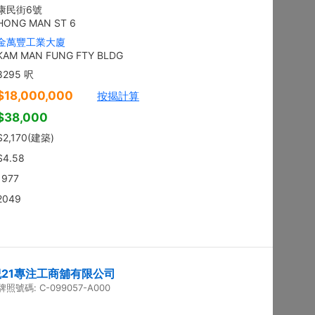
地下
沙田 顯徑街
建築 2100呎
@$9,281
售
$19,490,000
實用 --
置頂
3房
東方花園
低層
何文田 太子道西236-238號
建築 1350呎
@$9,259