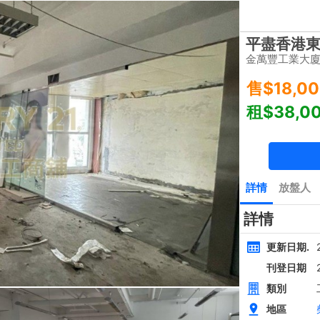
樓盤
主頁
豪宅 租/售
豪宅成交
一手豪宅
豪宅市場消
類別
面積
間隔
黃金置頂
層
4房
西貢近路樓新全幢