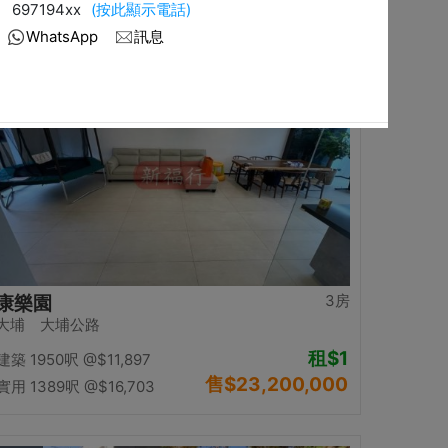
售
$12,500,000
實用 1058呎
@$11,815
置頂
3房
康樂園
大埔 大埔公路
租
$1
建築 1950呎
@$11,897
售
$23,200,000
實用 1389呎
@$16,703