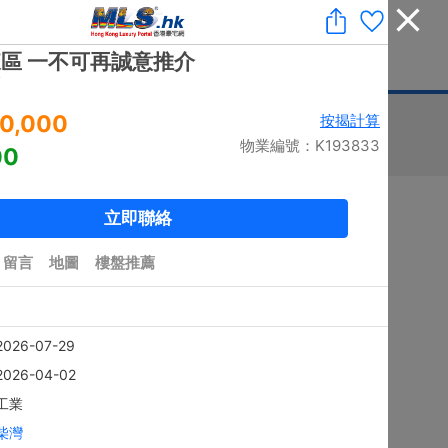
收藏
|
免費業主放盤
|
業主刪除樓盤
|
代理登入
|
ENG
息
豪宅論壇
刊登廣告
按揭計算
印花稅
排序
搜尋結果：
5896
個 / 有相：
5799
個
黃金置頂
4房
上徑口