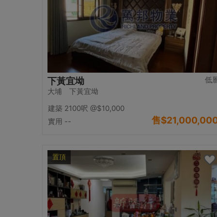
低
下黃宜坳
大埔 下黃宜坳
建築 2100呎
@$10,000
售
$21,000,00
實用 --
置頂