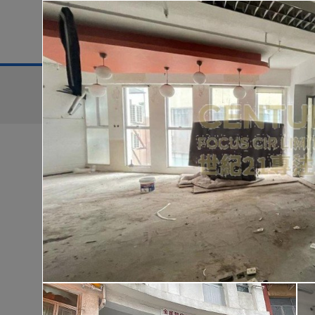
地區
售盤
搜尋條件:
售盤
黃金置頂
低
華樂豪庭