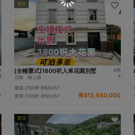
置頂
房
4房
[全幢覆式]1800呎入車花園別墅
層
A
元朗 錦上路
建築 2100呎
@$6,657
0
售
$13,980,000
實用 2100呎
@$6,657
置頂