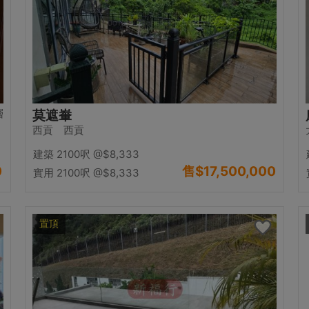
層
莫遮輋
西貢 西貢
建築 2100呎
@$8,333
0
售
$17,500,000
實用 2100呎
@$8,333
置頂