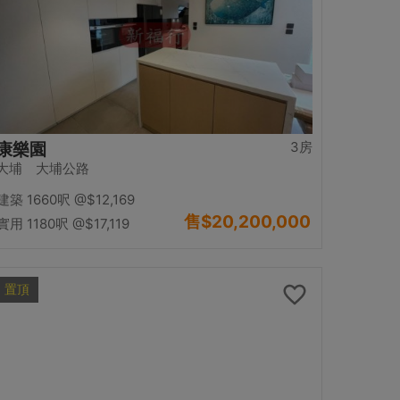
3房
康樂園
大埔 大埔公路
建築 1660呎
@$12,169
售
$20,200,000
實用 1180呎
@$17,119
置頂