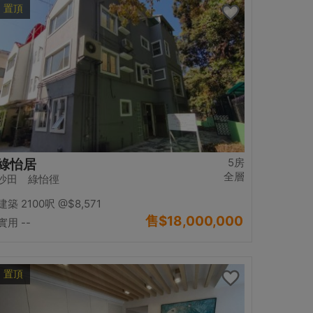
置頂
5房
綠怡居
全層
沙田 綠怡徑
建築 2100呎
@$8,571
售
$18,000,000
實用 --
置頂