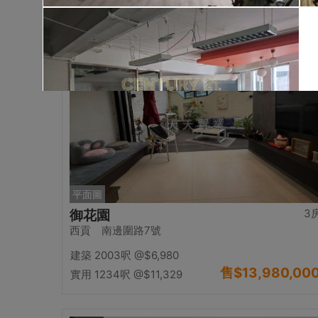
售
$15,000,00
實用 --
置頂
平面圖
3
御花園
西貢 南邊圍路7號
建築 2003呎
@$6,980
售
$13,980,00
實用 1234呎
@$11,329