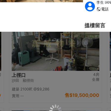
0
售
$17,000,000
實用 2542呎
@$6,688
置頂
房
4房
上徑口
全層
沙田 顯徑街
建築 2100呎
@$9,286
0
售
$19,500,000
實用 --