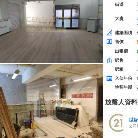
全層
西貢
建築 2100呎
@$5,714
0
售
$12,000,000
實用 --
置頂
房
高層
九龍廣場
長沙灣 青山道485號
租
$76,800
建築 3631呎
@$4,682