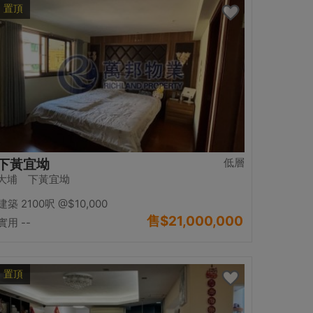
置頂
低層
下黃宜坳
大埔 下黃宜坳
建築 2100呎
@$10,000
售
$21,000,000
實用 --
置頂