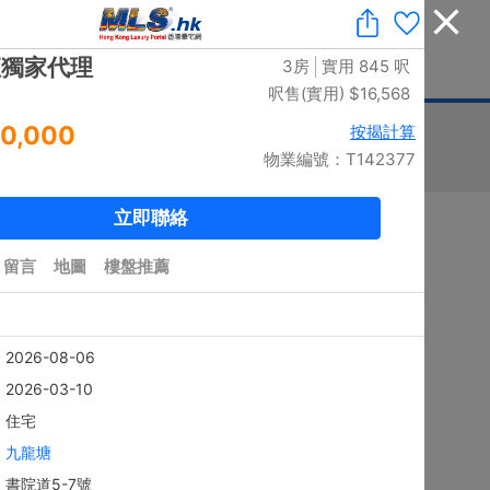
收藏
|
免費業主放盤
|
業主刪除樓盤
|
代理登入
|
ENG
息
豪宅論壇
刊登廣告
按揭計算
印花稅
排序
搜尋結果：
5881
個 / 有相：
5784
個
黃金置頂
4房
上徑口