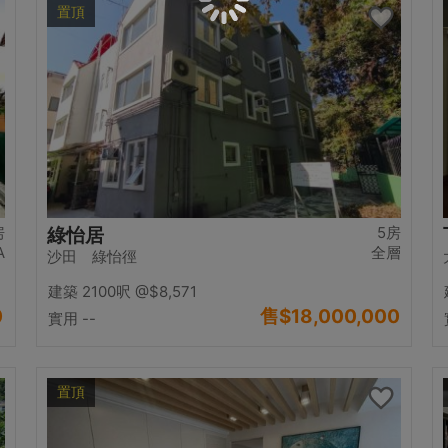
置頂
房
5房
綠怡居
A
全層
沙田 綠怡徑
建築 2100呎
@$8,571
0
售
$18,000,000
實用 --
置頂