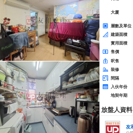
全層
西貢
建築 2100呎
@$5,714
0
售
$12,000,000
實用 --
置頂
層
3房
東方花園
低層
何文田 太子道西236-238號
0
建築 1350呎
@$9,259