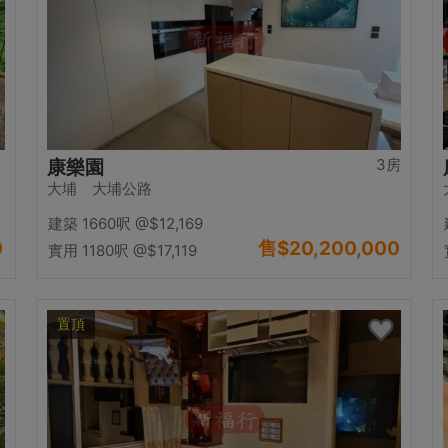
3房
康樂園
大埔 大埔公路
建築 1660呎
@$12,169
0
售
$20,200,000
實用 1180呎
@$17,119
置頂