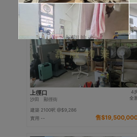
售
$17,000,00
實用 2542呎
@$6,688
置頂
4
上徑口
全
沙田 顯徑街
建築 2100呎
@$9,286
售
$19,500,00
實用 --