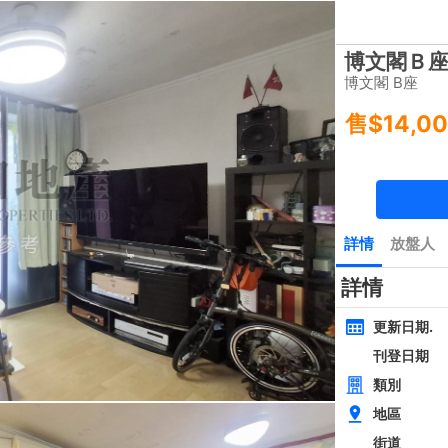
樓盤
主頁
豪宅 租/售
豪宅成交
一手豪宅
豪宅市場消
類別
面積
間隔
黃金置頂
層
4房
西貢近路樓新全幢