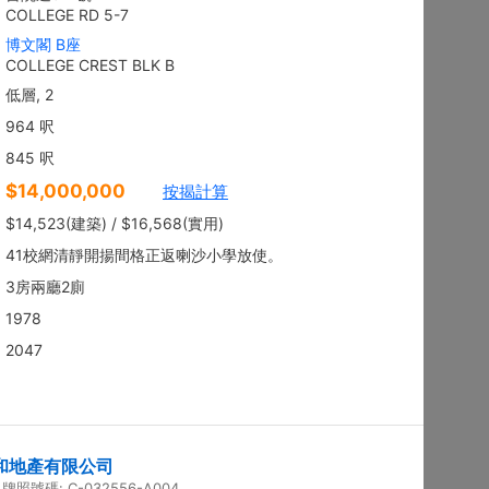
地下
沙田 顯徑街
建築 2100呎
@$9,281
售
$19,490,000
實用 --
置頂
平面圖
3房
御花園
西貢 南邊圍路7號
建築 2003呎
@$6,980