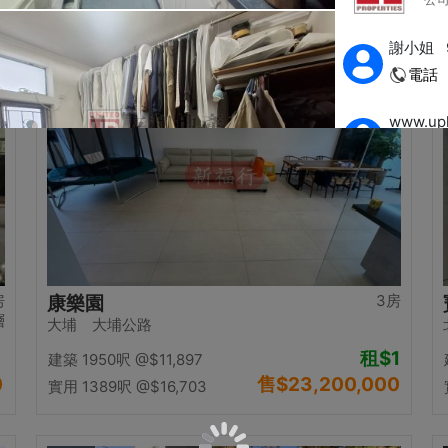
0
售
$12,500,000
實用 1058呎
@$11,815
置頂
房
3房
康樂園
層
大埔 大埔公路
租
$1
建築 1950呎
@$11,897
0
售
$23,200,000
實用 1389呎
@$16,703