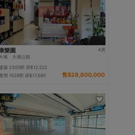
4房
康樂園
大埔 大埔公路
建築 2300呎
@$12,522
售
$28,800,000
實用 1628呎
@$17,690
置頂