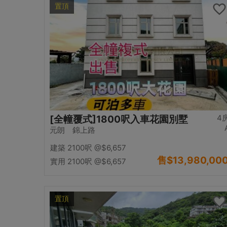
置頂
4
[全幢覆式]1800呎入車花園別墅
元朗 錦上路
建築 2100呎
@$6,657
售
$13,980,00
實用 2100呎
@$6,657
置頂