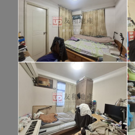
大埔 大埔頭村
建築 1400呎
@$9,500
售
$13,300,00
實用 --
置頂
高
九龍廣場
長沙灣 青山道485號
租
$76,80
建築 3631呎
@$4,682