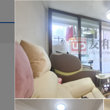
地區
售盤
搜尋條件:
售盤
黃金置頂
低
華樂豪庭