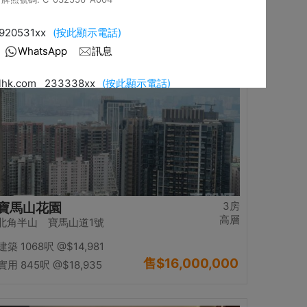
售
$13,980,000
實用 1234呎
@$11,329
置頂
3房
寶馬山花園
高層
北角半山 寶馬山道1號
建築 1068呎
@$14,981
售
$16,000,000
實用 845呎
@$18,935