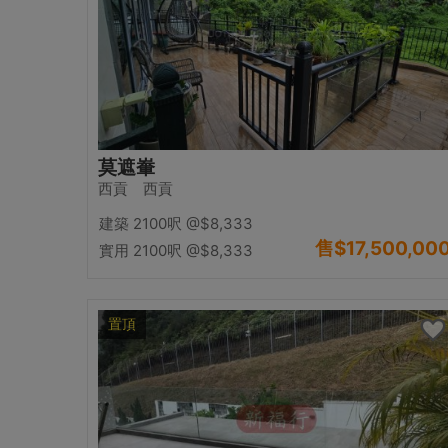
莫遮輋
西貢 西貢
建築 2100呎
@$8,333
售
$17,500,00
實用 2100呎
@$8,333
置頂