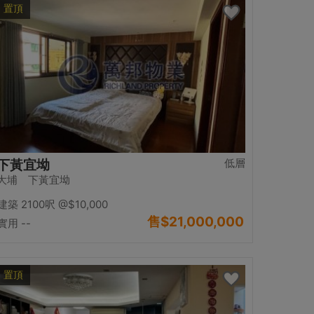
置頂
低層
下黃宜坳
大埔 下黃宜坳
建築 2100呎
@$10,000
售
$21,000,000
實用 --
置頂