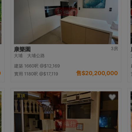
3房
康樂園
大埔 大埔公路
建築 1660呎
@$12,169
0
售
$20,200,000
實用 1180呎
@$17,119
置頂