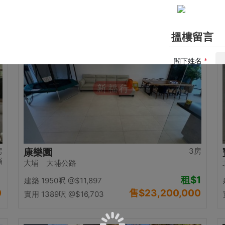
0
售
$12,500,000
實用 1058呎
@$11,815
置頂
房
3房
康樂園
層
大埔 大埔公路
租
$1
建築 1950呎
@$11,897
0
售
$23,200,000
實用 1389呎
@$16,703