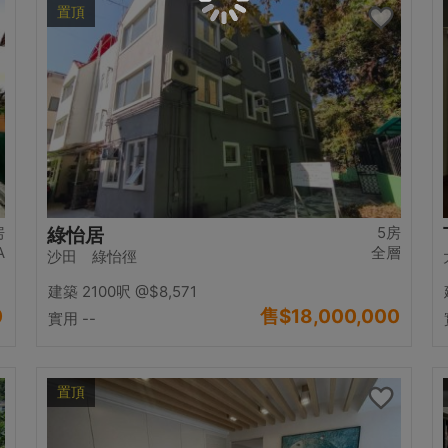
置頂
房
5房
綠怡居
A
全層
沙田 綠怡徑
建築 2100呎
@$8,571
0
售
$18,000,000
實用 --
置頂