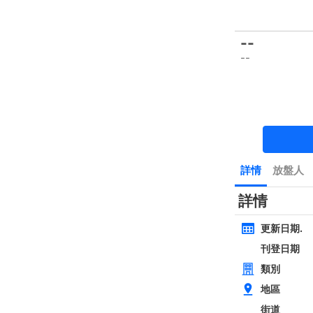
樓盤
主頁
豪宅 租/售
豪宅成交
一手豪宅
豪宅市場消
類別
面積
間隔
黃金置頂
層
4房
西貢近路樓新全幢