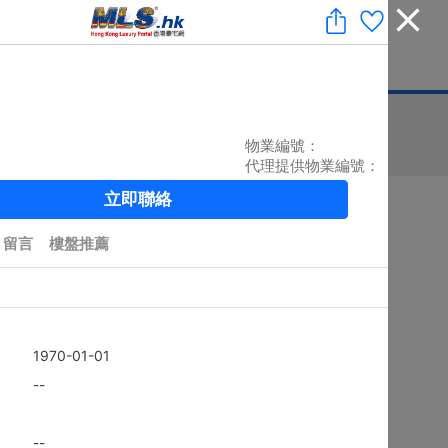
收藏
|
免費業主放盤
|
業主刪除樓盤
|
代理登入
|
ENG
息
豪宅論壇
刊登廣告
按揭計算
印花稅
排序
搜尋結果：
5882
個 / 有相：
5786
個
黃金置頂
4房
上徑口