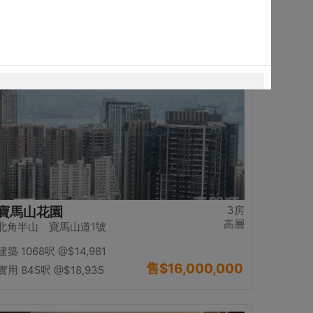
售
$13,980,000
實用 1234呎
@$11,329
置頂
3房
寶馬山花園
高層
北角半山 寶馬山道1號
建築 1068呎
@$14,981
售
$16,000,000
實用 845呎
@$18,935