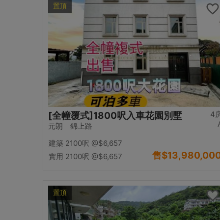
置頂
4
[全幢覆式]1800呎入車花園別墅
元朗 錦上路
建築 2100呎
@$6,657
售
$13,980,00
實用 2100呎
@$6,657
置頂