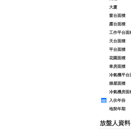
全層
西貢
建築 2100呎
@$5,714
0
售
$12,000,000
實用 --
置頂
層
3房
東方花園
低層
何文田 太子道西236-238號
0
建築 1350呎
@$9,259