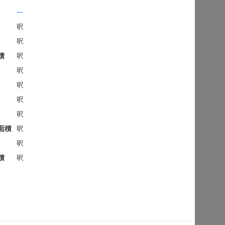
地下
沙田 顯徑街
建築 2100呎
@$9,281
售
$19,490,000
實用 --
置頂
平面圖
3房
御花園
西貢 南邊圍路7號
建築 2003呎
@$6,980