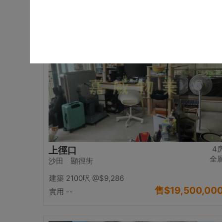
售
$17,000,00
實用 2542呎
@$6,688
置頂
4
上徑口
全
沙田 顯徑街
建築 2100呎
@$9,286
售
$19,500,00
實用 --