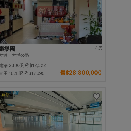
4房
康樂園
大埔 大埔公路
建築 2300呎
@$12,522
售
$28,800,000
實用 1628呎
@$17,690
置頂