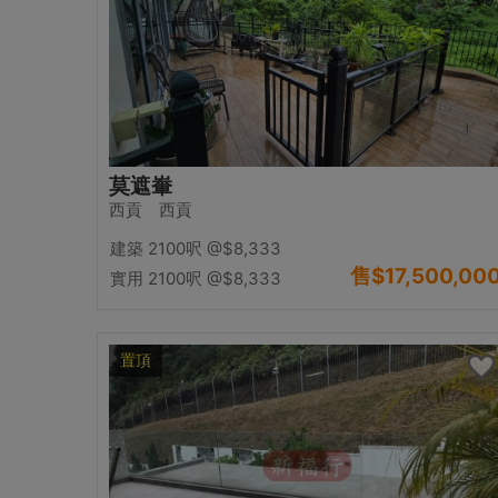
莫遮輋
西貢 西貢
建築 2100呎
@$8,333
售
$17,500,00
實用 2100呎
@$8,333
置頂