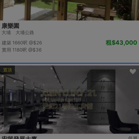
康樂園
大埔 大埔公路
租
$43,000
建築 1660呎
@$26
實用 1180呎
@$36
置頂
低層