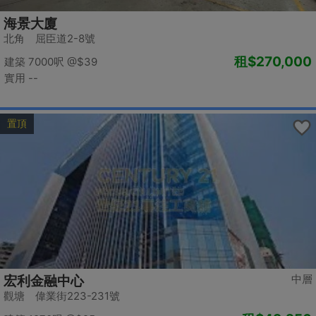
海景大廈
北角 屈臣道2-8號
租
$270,000
建築 7000呎
@$39
實用 --
置頂
中層
宏利金融中心
觀塘 偉業街223-231號