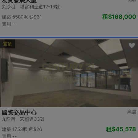
宏貿發展大廈
尖沙咀 堪富利士道12-16號
租
$168,000
建築 5500呎
@$31
實用 --
置頂
高層
國際交易中心
九龍灣 宏照道33號
租
$45,578
建築 1753呎
@$26
實用 --