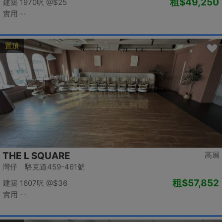
租
$49,250
建築 1970呎
@$25
實用 --
置頂
THE L SQUARE
高層
灣仔 駱克道459-461號
租
$57,852
建築 1607呎
@$36
實用 --