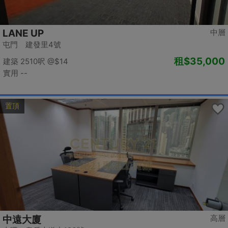
LANE UP
中層
屯門 建發里4號
租
$35,000
建築 2510呎
@$14
實用 --
置頂
高層
中遠大廈