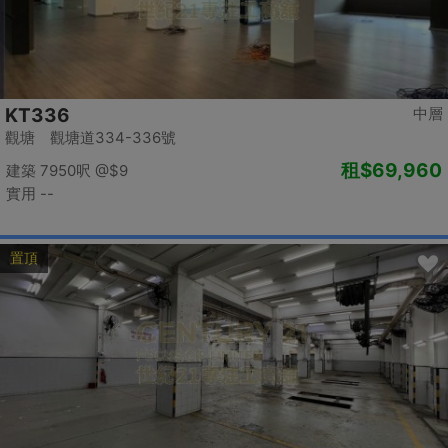
KT336
中層
觀塘 觀塘道334-336號
租
$69,960
建築 7950呎
@$9
實用 --
置頂