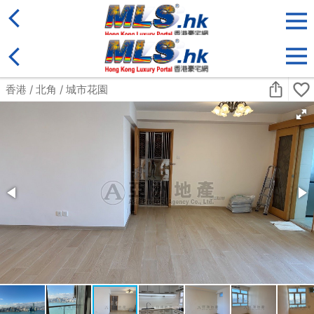
地區
售盤
類別
更多
收藏
搜尋條件:
售盤
黃金置頂
標準2100呎村屋
元朗 標準2100呎村屋 4房4套