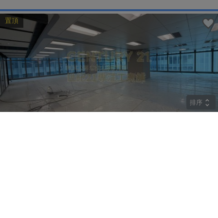
置頂
排序
CRYSTAL
中層
觀塘 巧明街77號
租
$274,400
建築 9800呎
@$28
實用 --
置頂