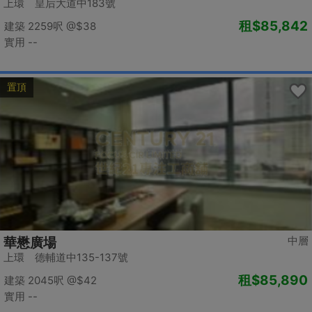
上環 皇后大道中183號
租
$85,842
建築 2259呎
@$38
實用 --
置頂
中層
華懋廣場
上環 德輔道中135-137號
租
$85,890
建築 2045呎
@$42
實用 --