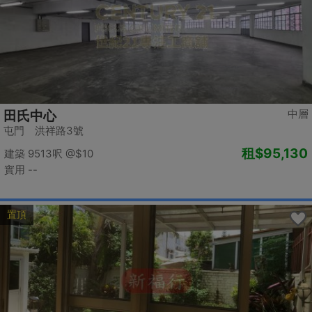
中層
田氏中心
屯門 洪祥路3號
租
$95,130
建築 9513呎
@$10
實用 --
置頂