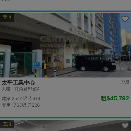
置頂
中層
太平工業中心
大埔 汀角路51號A
租
$45,792
建築 2544呎
@$18
實用 1763呎
@$26
置頂