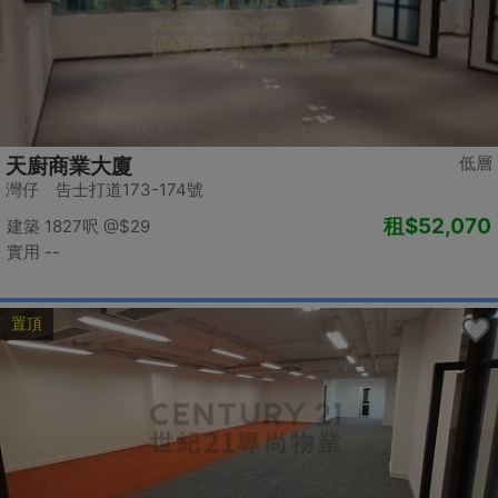
低層
天廚商業大廈
灣仔 告士打道173-174號
租
$52,070
建築 1827呎
@$29
實用 --
置頂