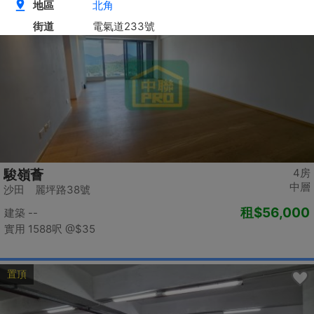
置頂
4房
駿嶺薈
中層
沙田 麗坪路38號
租
$56,000
建築 --
實用 1588呎
@$35
置頂