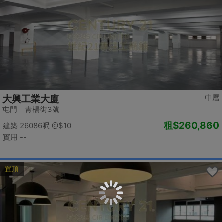
中層
大興工業大廈
屯門 青楊街3號
租
$260,860
建築 26086呎
@$10
實用 --
置頂