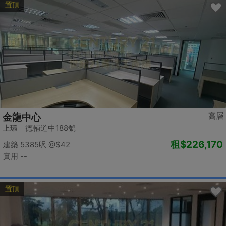
置頂
高層
金龍中心
上環 德輔道中188號
租
$226,170
建築 5385呎
@$42
實用 --
置頂