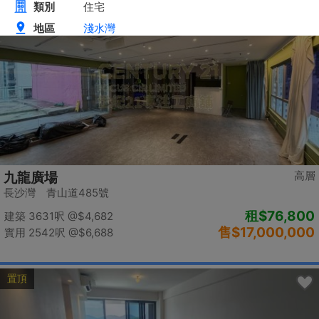
置頂
高層
九龍廣場
長沙灣 青山道485號
租
$76,800
建築 3631呎
@$4,682
售
$17,000,000
實用 2542呎
@$6,688
置頂