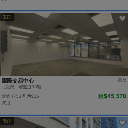
置頂
高層
國際交易中心
九龍灣 宏照道33號
租
$45,578
建築 1753呎
@$26
實用 --
置頂