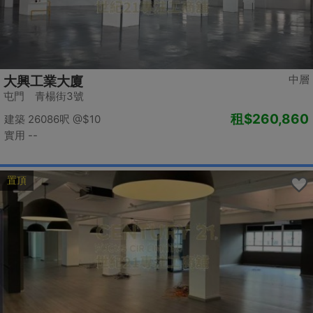
中層
大興工業大廈
屯門 青楊街3號
租
$260,860
建築 26086呎
@$10
實用 --
置頂