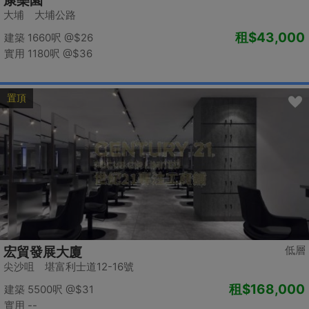
康樂園
大埔 大埔公路
租
$43,000
建築 1660呎
@$26
實用 1180呎
@$36
置頂
低層
宏貿發展大廈
尖沙咀 堪富利士道12-16號
租
$168,000
建築 5500呎
@$31
實用 --