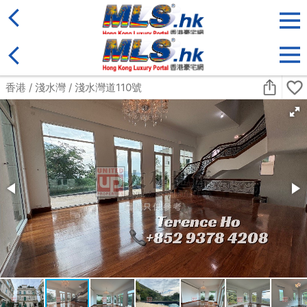
地區
售盤
類別
更多
收藏
搜尋條件:
售盤
黃金置頂
標準2100呎村屋
元朗 標準2100呎村屋 4房4套