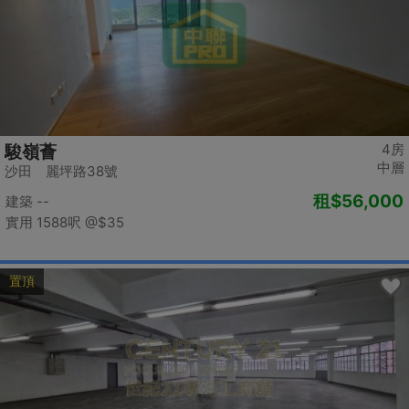
4房
駿嶺薈
中層
沙田 麗坪路38號
租
$56,000
建築 --
實用 1588呎
@$35
置頂