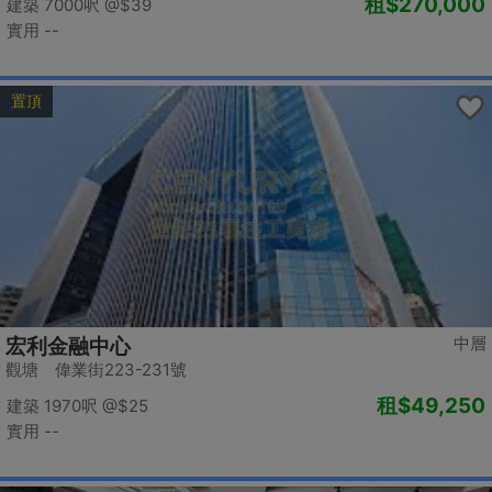
租
$270,000
建築 7000呎
@$39
實用 --
置頂
中層
宏利金融中心
觀塘 偉業街223-231號
租
$49,250
建築 1970呎
@$25
實用 --