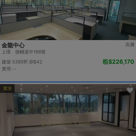
高層
金龍中心
上環 德輔道中188號
租
$226,170
建築 5385呎
@$42
實用 --
置頂