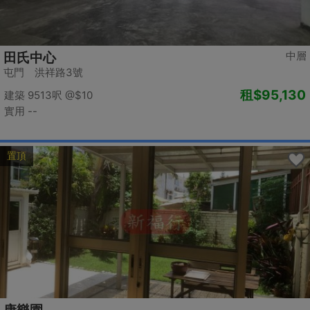
中層
田氏中心
屯門 洪祥路3號
租
$95,130
建築 9513呎
@$10
實用 --
置頂