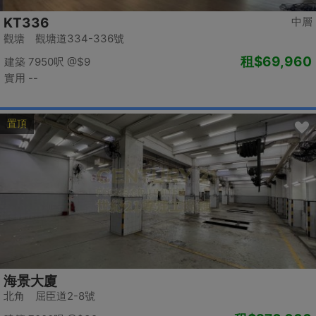
KT336
中層
觀塘 觀塘道334-336號
租
$69,960
建築 7950呎
@$9
實用 --
置頂
海景大廈
北角 屈臣道2-8號