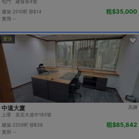
屯門 建發里4號
租
$35,000
建築 2510呎
@$14
實用 --
置頂
高層
中遠大廈
上環 皇后大道中183號
租
$85,842
建築 2259呎
@$38
實用 --