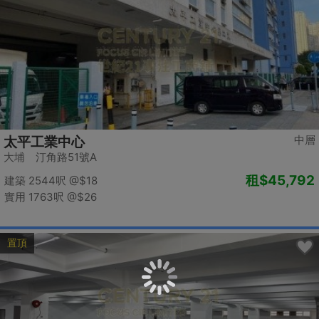
中層
太平工業中心
大埔 汀角路51號A
租
$45,792
建築 2544呎
@$18
實用 1763呎
@$26
置頂