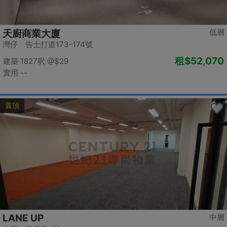
低層
天廚商業大廈
灣仔 告士打道173-174號
租
$52,070
建築 1827呎
@$29
實用 --
置頂
LANE UP
中層