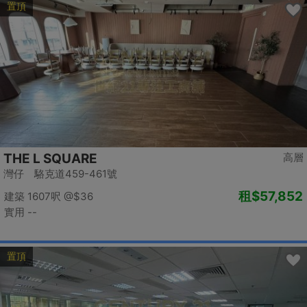
置頂
THE L SQUARE
高層
灣仔 駱克道459-461號
租
$57,852
建築 1607呎
@$36
實用 --
置頂