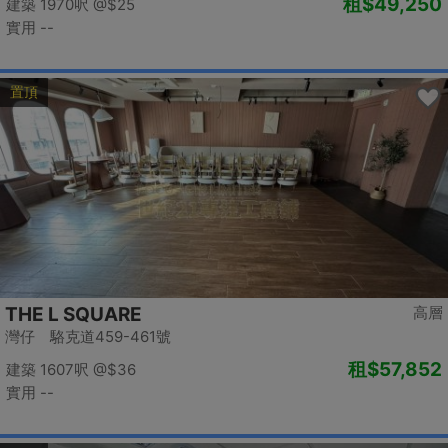
租
$49,250
建築 1970呎
@$25
實用 --
置頂
THE L SQUARE
高層
灣仔 駱克道459-461號
租
$57,852
建築 1607呎
@$36
實用 --