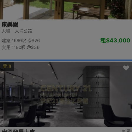
康樂園
大埔 大埔公路
租
$43,000
建築 1660呎
@$26
實用 1180呎
@$36
置頂
低層