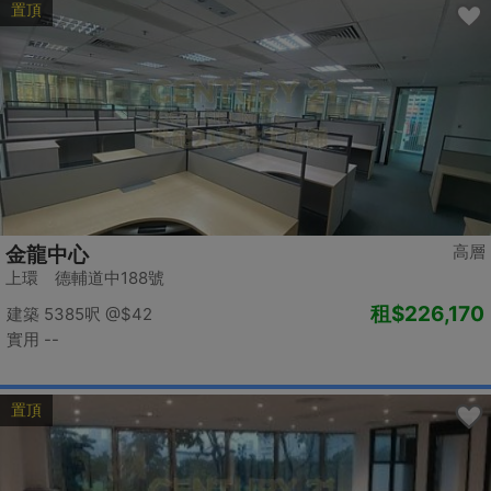
置頂
高層
金龍中心
上環 德輔道中188號
租
$226,170
建築 5385呎
@$42
實用 --
置頂