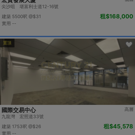
宏貿發展大廈
尖沙咀 堪富利士道12-16號
租
$168,000
建築 5500呎
@$31
實用 --
置頂
高層
國際交易中心
九龍灣 宏照道33號
租
$45,578
建築 1753呎
@$26
實用 --