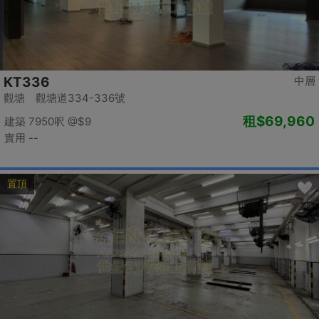
KT336
中層
觀塘 觀塘道334-336號
租
$69,960
建築 7950呎
@$9
實用 --
置頂