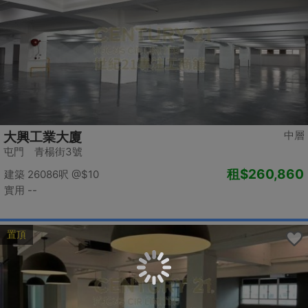
中層
大興工業大廈
屯門 青楊街3號
租
$260,860
建築 26086呎
@$10
實用 --
置頂