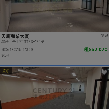
低層
天廚商業大廈
灣仔 告士打道173-174號
租
$52,070
建築 1827呎
@$29
實用 --
置頂