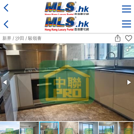
地區
售盤
類別
更多
收藏
搜尋條件:
售盤
黃金置頂
標準2100呎村屋
元朗 標準2100呎村屋 4房4套