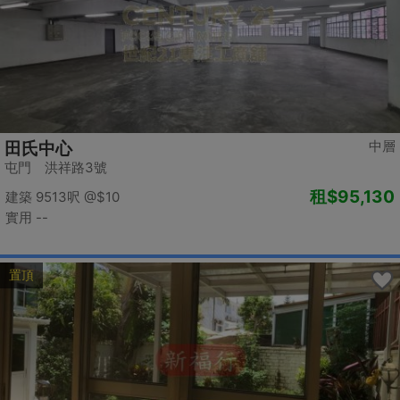
中層
田氏中心
屯門 洪祥路3號
租
$95,130
建築 9513呎
@$10
實用 --
置頂