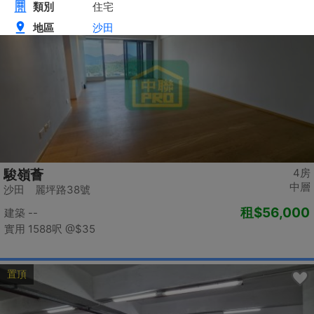
置頂
4房
駿嶺薈
中層
沙田 麗坪路38號
租
$56,000
建築 --
實用 1588呎
@$35
置頂