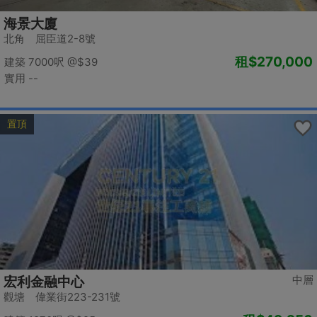
海景大廈
北角 屈臣道2-8號
租
$270,000
建築 7000呎
@$39
實用 --
置頂
中層
宏利金融中心
觀塘 偉業街223-231號