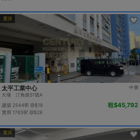
置頂
中層
太平工業中心
大埔 汀角路51號A
租
$45,792
建築 2544呎
@$18
實用 1763呎
@$26
置頂