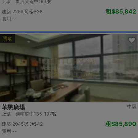
上環 皇后大道中183號
租
$85,842
建築 2259呎
@$38
實用 --
置頂
中層
華懋廣場
上環 德輔道中135-137號
租
$85,890
建築 2045呎
@$42
實用 --