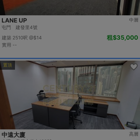
LANE UP
中層
屯門 建發里4號
租
$35,000
建築 2510呎
@$14
實用 --
置頂
高層
中遠大廈