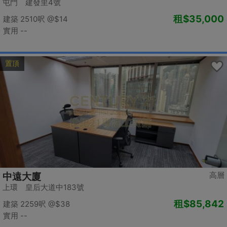
屯門 建發里4號
租
$35,000
建築 2510呎
@$14
實用 --
置頂
高層
中遠大廈
上環 皇后大道中183號
租
$85,842
建築 2259呎
@$38
實用 --