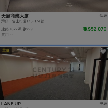
低層
天廚商業大廈
灣仔 告士打道173-174號
租
$52,070
建築 1827呎
@$29
實用 --
置頂
LANE UP
中層