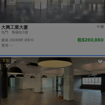
中層
大興工業大廈
屯門 青楊街3號
租
$260,860
建築 26086呎
@$10
實用 --
置頂