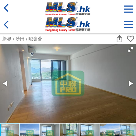
地區
售盤
類別
更多
收藏
搜尋條件:
售盤
黃金置頂
標準2100呎村屋
元朗 標準2100呎村屋 4房4套