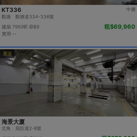
KT336
中層
觀塘 觀塘道334-336號
租
$69,960
建築 7950呎
@$9
實用 --
置頂
海景大廈
北角 屈臣道2-8號