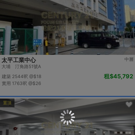
中層
太平工業中心
大埔 汀角路51號A
租
$45,792
建築 2544呎
@$18
實用 1763呎
@$26
置頂