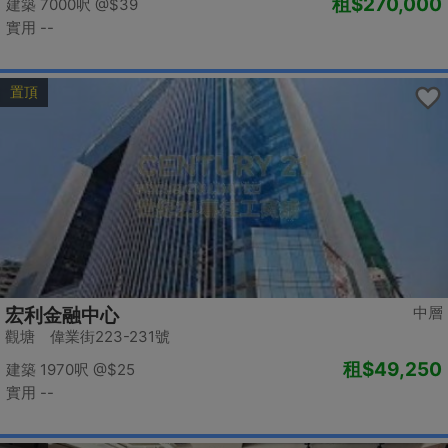
租
$270,000
建築 7000呎
@$39
實用 --
置頂
中層
宏利金融中心
觀塘 偉業街223-231號
租
$49,250
建築 1970呎
@$25
實用 --