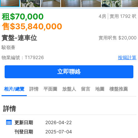
租
$35,000
建築 2100呎
@$17
實用 --
置頂
4房
[屋苑式]下覆式,連花園車位
低層
元朗 錦上路
租
$30,000
建築 1400呎
@$7,500
售
$10,500,000
實用 1400呎
@$7,500