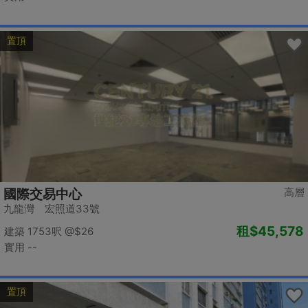
置頂
高層
國際交易中心
九龍灣 宏照道33號
租
$45,578
建築 1753呎
@$26
實用 --
置頂