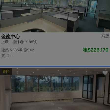
高層
金龍中心
上環 德輔道中188號
租
$226,170
建築 5385呎
@$42
實用 --
置頂