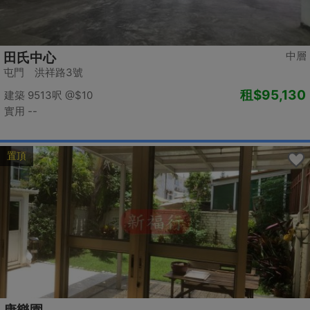
中層
田氏中心
屯門 洪祥路3號
租
$95,130
建築 9513呎
@$10
實用 --
置頂