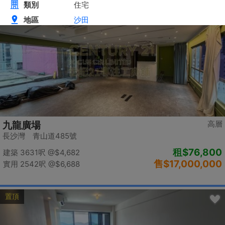
置頂
高層
九龍廣場
長沙灣 青山道485號
租
$76,800
建築 3631呎
@$4,682
售
$17,000,000
實用 2542呎
@$6,688
置頂