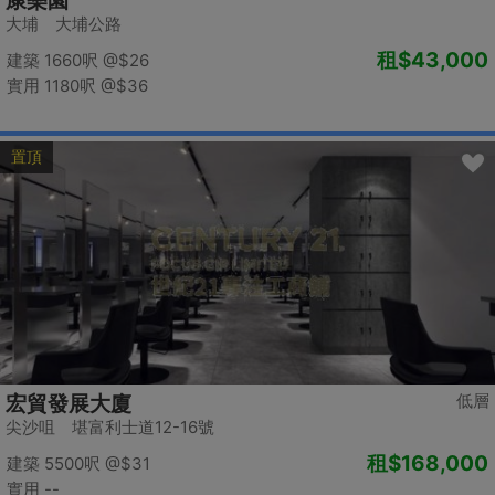
康樂園
大埔 大埔公路
租
$43,000
建築 1660呎
@$26
實用 1180呎
@$36
置頂
低層
宏貿發展大廈
尖沙咀 堪富利士道12-16號
租
$168,000
建築 5500呎
@$31
實用 --