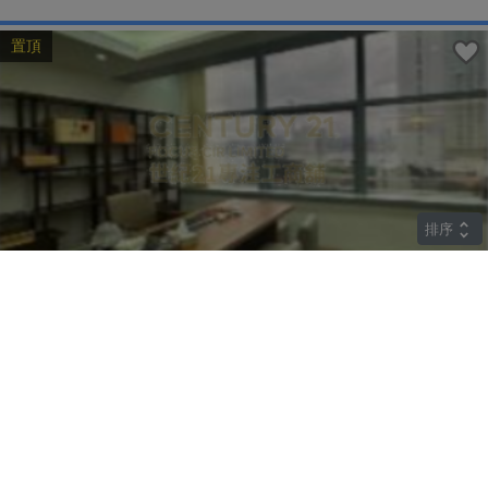
置頂
排序
中層
華懋廣場
上環 德輔道中135-137號
租
$85,890
建築 2045呎
@$42
實用 --
置頂