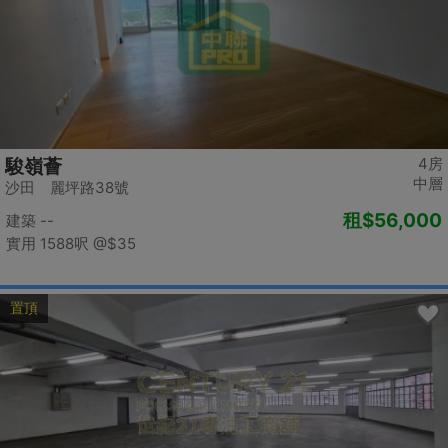
4房
駿嶺薈
中層
沙田 麗坪路38號
租
$56,000
建築 --
實用 1588呎
@$35
置頂