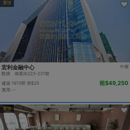
置頂
中層
宏利金融中心
觀塘 偉業街223-231號
租
$49,250
建築 1970呎
@$25
實用 --
置頂