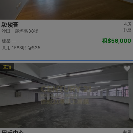
4房
駿嶺薈
中層
沙田 麗坪路38號
租
$56,000
建築 --
實用 1588呎
@$35
置頂
中層