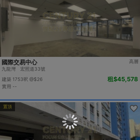
高層
國際交易中心
九龍灣 宏照道33號
租
$45,578
建築 1753呎
@$26
實用 --
置頂