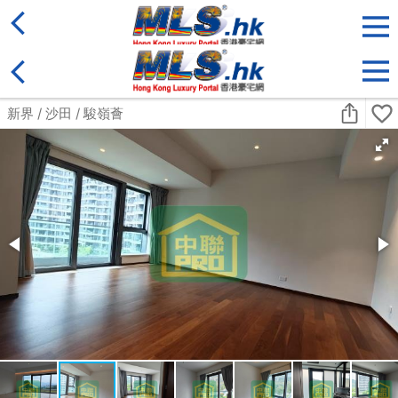
地區
售盤
類別
更多
收藏
搜尋條件:
售盤
黃金置頂
4房
天鑄
中層
何文田 佛光街23號