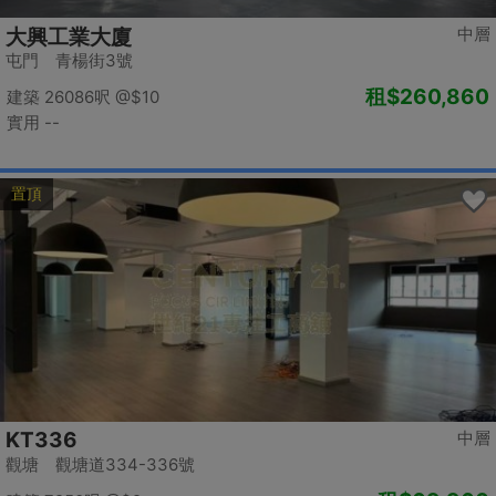
中層
大興工業大廈
屯門 青楊街3號
租
$260,860
建築 26086呎
@$10
實用 --
置頂
KT336
中層
觀塘 觀塘道334-336號