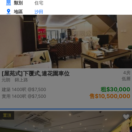
置頂
4房
[屋苑式]下覆式,連花園車位
低層
元朗 錦上路
租
$30,000
建築 1400呎
@$7,500
售
$10,500,000
實用 1400呎
@$7,500
置頂