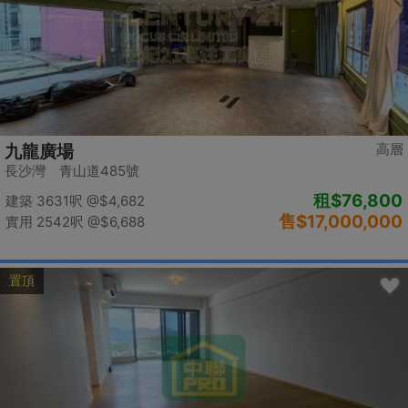
高層
九龍廣場
長沙灣 青山道485號
租
$76,800
建築 3631呎
@$4,682
售
$17,000,000
實用 2542呎
@$6,688
置頂