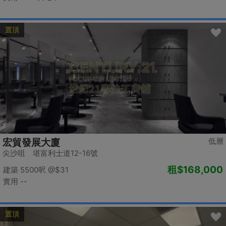
置頂
低層
宏貿發展大廈
尖沙咀 堪富利士道12-16號
租
$168,000
建築 5500呎
@$31
實用 --
置頂