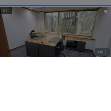
置頂
排序
高層
中遠大廈
上環 皇后大道中183號
租
$85,842
建築 2259呎
@$38
實用 --
置頂