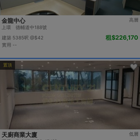
高層
金龍中心
上環 德輔道中188號
租
$226,170
建築 5385呎
@$42
實用 --
置頂
低層
天廚商業大廈