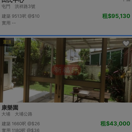
田氏中心
屯門 洪祥路3號
租
$95,130
建築 9513呎
@$10
實用 --
置頂
康樂園
大埔 大埔公路
租
$43,000
建築 1660呎
@$26
實用 1180呎
@$36