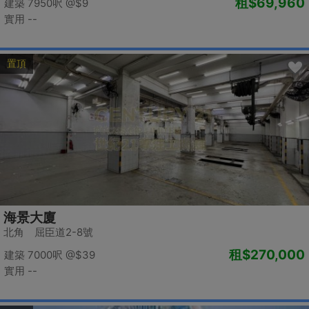
租
$69,960
建築 7950呎
@$9
實用 --
置頂
海景大廈
北角 屈臣道2-8號
租
$270,000
建築 7000呎
@$39
實用 --