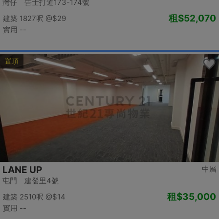
灣仔 告士打道173-174號
租
$52,070
建築 1827呎
@$29
實用 --
置頂
LANE UP
中層
屯門 建發里4號
租
$35,000
建築 2510呎
@$14
實用 --