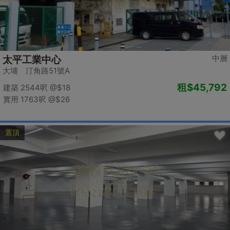
中層
太平工業中心
大埔 汀角路51號A
租
$45,792
建築 2544呎
@$18
實用 1763呎
@$26
置頂