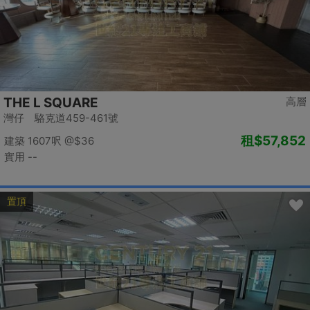
THE L SQUARE
高層
灣仔 駱克道459-461號
租
$57,852
建築 1607呎
@$36
實用 --
置頂