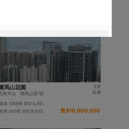
售
$13,980,000
實用 1234呎
@$11,329
置頂
3房
寶馬山花園
高層
北角半山 寶馬山道1號
建築 1068呎
@$14,981
售
$16,000,000
實用 845呎
@$18,935