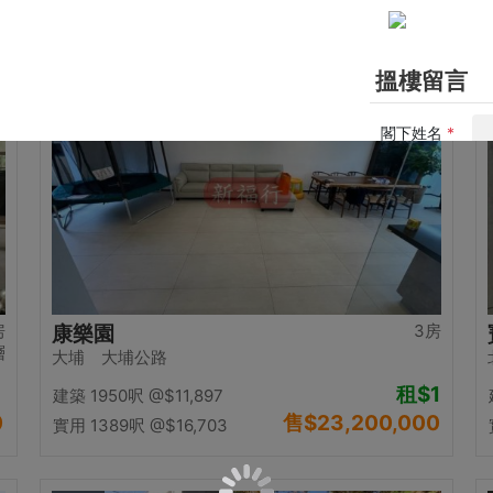
0
售
$12,500,000
實用 1058呎
@$11,815
置頂
房
3房
康樂園
層
大埔 大埔公路
租
$1
建築 1950呎
@$11,897
0
售
$23,200,000
實用 1389呎
@$16,703