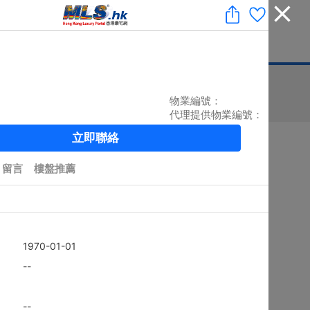
收藏
|
免費業主放盤
|
業主刪除樓盤
|
代理登入
|
ENG
息
豪宅論壇
刊登廣告
按揭計算
印花稅
排序
搜尋結果：
5879
個 / 有相：
5783
個
黃金置頂
4房
上徑口