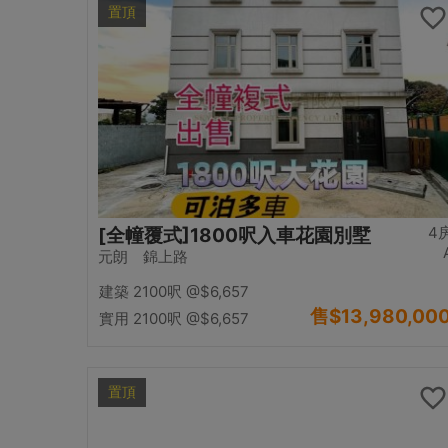
置頂
4
[全幢覆式]1800呎入車花園別墅
元朗 錦上路
建築 2100呎
@$6,657
售
$13,980,00
實用 2100呎
@$6,657
置頂