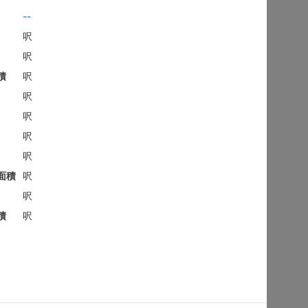
地下
沙田 顯徑街
建築 2100呎
@$9,281
售
$19,490,000
實用 --
置頂
平面圖
3房
御花園
西貢 南邊圍路7號
建築 2003呎
@$6,980