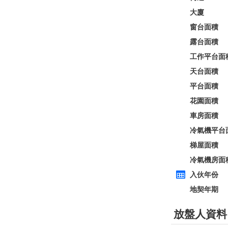
全層
西貢
建築 2100呎
@$5,714
0
售
$12,000,000
實用 --
置頂
層
3房
東方花園
低層
何文田 太子道西236-238號
0
建築 1350呎
@$9,259