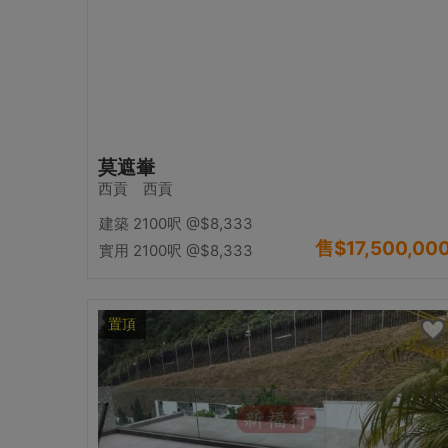
莫遮輋
西貢 西貢
建築 2100呎
@$8,333
售
$17,500,00
實用 2100呎
@$8,333
置頂