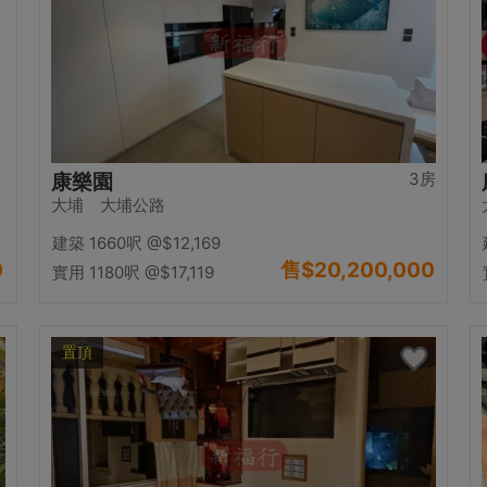
3房
康樂園
大埔 大埔公路
建築 1660呎
@$12,169
0
售
$20,200,000
實用 1180呎
@$17,119
置頂