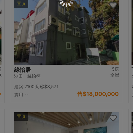
置頂
房
5房
綠怡居
A
全層
沙田 綠怡徑
建築 2100呎
@$8,571
0
售
$18,000,000
實用 --
置頂