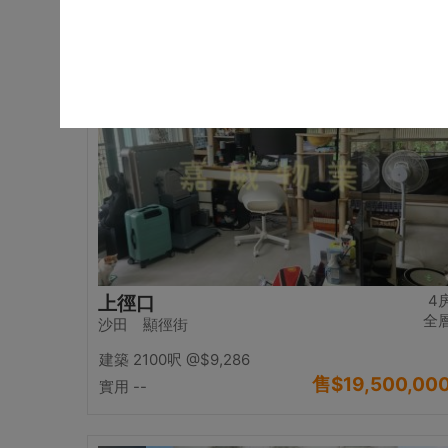
售
$17,000,00
實用 2542呎
@$6,688
置頂
4
上徑口
全
沙田 顯徑街
建築 2100呎
@$9,286
售
$19,500,00
實用 --