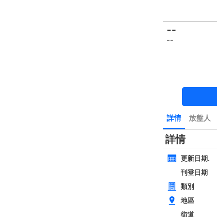
樓盤
主頁
豪宅 租/售
豪宅成交
一手豪宅
豪宅市場消
類別
面積
間隔
黃金置頂
層
4房
西貢近路樓新全幢