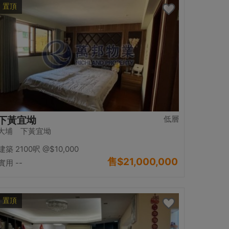
置頂
低層
下黃宜坳
大埔 下黃宜坳
建築 2100呎
@$10,000
售
$21,000,000
實用 --
置頂