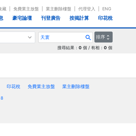
收藏
|
免費業主放盤
|
業主刪除樓盤
|
代理登入
|
ENG
息
豪宅論壇
刊登廣告
按揭計算
印花稅
排序
搜尋結果：
0
個 / 有相：
0
個
印花稅
免費業主放盤
業主刪除樓盤
8