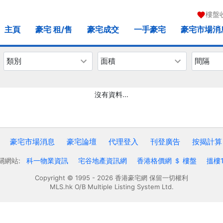
樓盤
主頁
豪宅 租/售
豪宅成交
一手豪宅
豪宅市場消
類別
面積
間隔
沒有資料...
豪宅市場消息
豪宅論壇
代理登入
刊登廣告
按揭計算
關網站:
科一物業資訊
宅谷地產資訊網
香港格價網 ＄ 樓盤
搵樓1
Copyright © 1995 - 2026 香港豪宅網 保留一切權利
MLS.hk O/B Multiple Listing System Ltd.