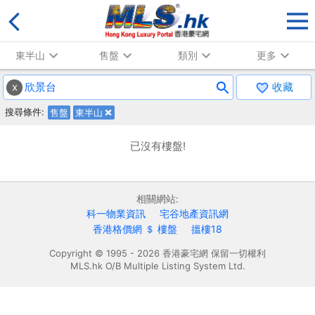
東半山
售盤
類別
更多
x
收藏
搜尋條件:
售盤
東半山
已沒有樓盤!
相關網站:
科一物業資訊
宅谷地產資訊網
香港格價網 ＄ 樓盤
搵樓18
Copyright © 1995 - 2026 香港豪宅網 保留一切權利
MLS.hk O/B Multiple Listing System Ltd.