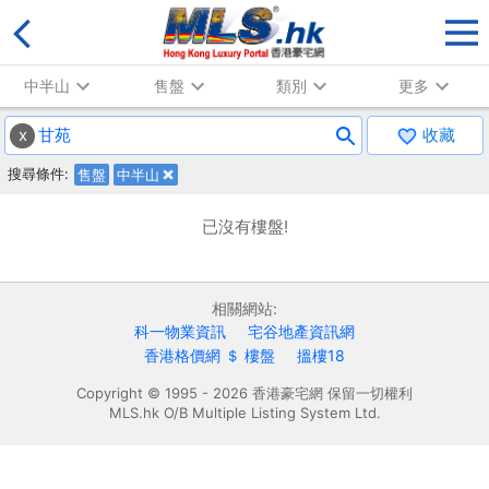
中半山
售盤
類別
更多
x
收藏
搜尋條件:
售盤
中半山
已沒有樓盤!
相關網站:
科一物業資訊
宅谷地產資訊網
香港格價網 ＄ 樓盤
搵樓18
Copyright © 1995 - 2026 香港豪宅網 保留一切權利
MLS.hk O/B Multiple Listing System Ltd.